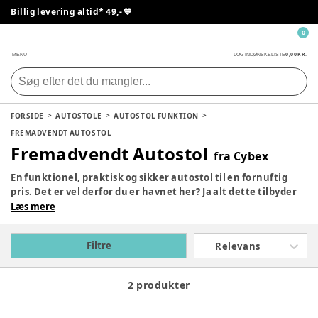
Billig levering altid* 49,- 💙
0
0,00 KR.
MENU
LOG IND
ØNSKELISTE
FORSIDE
AUTOSTOLE
AUTOSTOL FUNKTION
FREMADVENDT AUTOSTOL
Fremadvendt Autostol
fra Cybex
En funktionel, praktisk og sikker autostol til en fornuftig
pris. Det er vel derfor du er havnet her? Ja alt dette tilbyder
Cybex autostole dig nemlig.
Læs mere
De har mange års erfaringer inden for autostole, og de
ønsker at dele dem med dig og dit barn, så alle kan have det
Filtre
Relevans
sikkert og trygt, når I skal ud på de dejlige køreture med den
lille. Se vores store udvalg af Cybex autostole i topkvalitet til
markedets lave priser herunder.
2 produkter