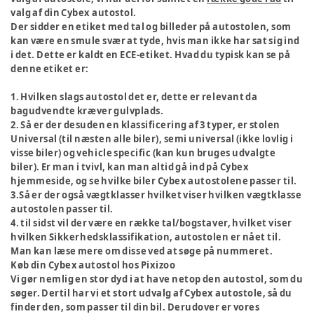
valg af din Cybex autostol.
Der sidder en etiket med tal og billeder på autostolen, som
kan være en smule svær at tyde, hvis man ikke har sat sig ind
i det. Dette er kaldt en ECE-etiket. Hvad du typisk kan se på
denne etiket er:
1. Hvilken slags autostol det er, dette er relevant da
bagudvendte kræver gulvplads.
2. Så er der desuden en klassificering af 3 typer, er stolen
Universal (til næsten alle biler), semi universal (ikke lovlig i
visse biler) og vehicle specific (kan kun bruges udvalgte
biler). Er man i tvivl, kan man altid gå ind på Cybex
hjemmeside, og se hvilke biler Cybex autostolene passer til.
3.Så er der også vægtklasser hvilket viser hvilken vægtklasse
autostolen passer til.
4. til sidst vil der være en række tal/bogstaver, hvilket viser
hvilken Sikkerhedsklassifikation, autostolen er nået til.
Man kan læse mere om disse ved at søge på nummeret.
Køb din Cybex autostol hos Pixizoo
Vi gør nemlig en stor dyd i at have netop den autostol, som du
søger. Dertil har vi et stort udvalg af Cybex autostole, så du
finder den, som passer til din bil. Derudover er vores