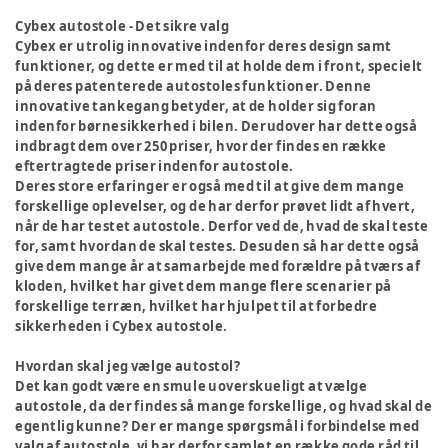
Cybex autostole - Det sikre valg
Cybex er utrolig innovative indenfor deres design samt
funktioner, og dette er med til at holde dem i front, specielt
på deres patenterede autostoles funktioner. Denne
innovative tankegang betyder, at de holder sig foran
indenfor børnesikkerhed i bilen. Derudover har dette også
indbragt dem over 250 priser, hvor der findes en række
eftertragtede priser indenfor autostole.
Deres store erfaringer er også med til at give dem mange
forskellige oplevelser, og de har derfor prøvet lidt af hvert,
når de har testet autostole. Derfor ved de, hvad de skal teste
for, samt hvordan de skal testes. Desuden så har dette også
give dem mange år at samarbejde med forældre på tværs af
kloden, hvilket har givet dem mange flere scenarier på
forskellige terræn, hvilket har hjulpet til at forbedre
sikkerheden i Cybex autostole.
Hvordan skal jeg vælge autostol?
Det kan godt være en smule uoverskueligt at vælge
autostole, da der findes så mange forskellige, og hvad skal de
egentlig kunne? Der er mange spørgsmål i forbindelse med
valg af autostole, vi har derfor samlet en
række gode råd
til