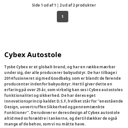
Side
1
ud af
1
|
2
ud af
2
produkter
1
Cybex Autostole
Tyske Cybex er et globalt brand, og har en række mærker
under sig, der alle producerer babyudstyr. De har tilbage i
2014 fusioneret sig med Goodbaby, som er blandt de førende
producenter indenfor babyudstyr. Hertil giver dette en
erfaring på over 25 år, som virkelig kan ses i Cybex autostoles
funktionalitet og sikkerhed. De har deres eget
innovationsprincip kaldet D.S.F, hvilket står for ”enestående
Design, uovertruffen Sikkerhed og gennemtænkte
Funktioner”. Derudover er deres design af Cybex autostole
altid med os forældre i tankerne, og dertil dækker de også
mange af de behov, som vi nu måtte have.