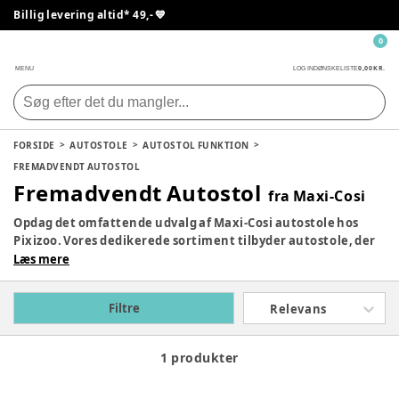
Billig levering altid* 49,- 💙
0
0,00 KR.
MENU
LOG IND
ØNSKELISTE
FORSIDE
AUTOSTOLE
AUTOSTOL FUNKTION
FREMADVENDT AUTOSTOL
Fremadvendt Autostol
fra Maxi-Cosi
Opdag det omfattende udvalg af Maxi-Cosi autostole hos
Pixizoo. Vores dedikerede sortiment tilbyder autostole, der
kombinerer førsteklasses sikkerhedsfunktioner med en
Læs mere
behagelig køreoplevelse. Uanset om du leder efter en
autostol til spædbørn eller til ældre børn, kan du finde den
Filtre
Relevans
perfekte Maxi-Cosi autostol, der opfylder dine behov og
sikrer dit barns tryghed under kørslen.
1 produkter