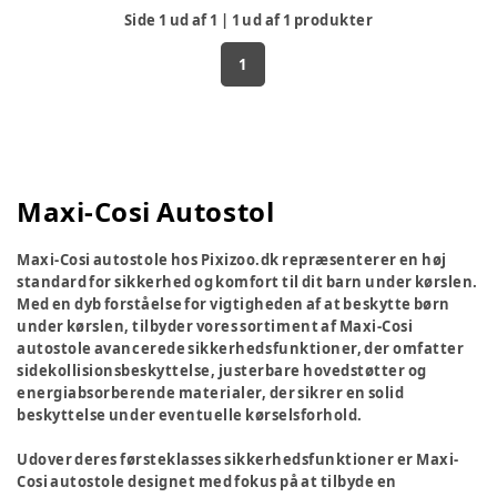
Side
1
ud af
1
|
1
ud af
1
produkter
1
Maxi-Cosi Autostol
Maxi-Cosi autostole hos Pixizoo.dk repræsenterer en høj
standard for sikkerhed og komfort til dit barn under kørslen.
Med en dyb forståelse for vigtigheden af at beskytte børn
under kørslen, tilbyder vores sortiment af Maxi-Cosi
autostole avancerede sikkerhedsfunktioner, der omfatter
sidekollisionsbeskyttelse, justerbare hovedstøtter og
energiabsorberende materialer, der sikrer en solid
beskyttelse under eventuelle kørselsforhold.
Udover deres førsteklasses sikkerhedsfunktioner er Maxi-
Cosi autostole designet med fokus på at tilbyde en