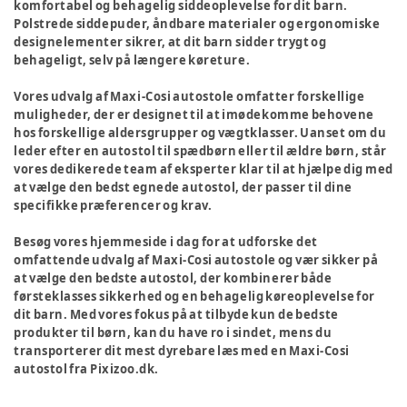
komfortabel og behagelig siddeoplevelse for dit barn.
Polstrede siddepuder, åndbare materialer og ergonomiske
designelementer sikrer, at dit barn sidder trygt og
behageligt, selv på længere køreture.
Vores udvalg af Maxi-Cosi autostole omfatter forskellige
muligheder, der er designet til at imødekomme behovene
hos forskellige aldersgrupper og vægtklasser. Uanset om du
leder efter en autostol til spædbørn eller til ældre børn, står
vores dedikerede team af eksperter klar til at hjælpe dig med
at vælge den bedst egnede autostol, der passer til dine
specifikke præferencer og krav.
Besøg vores hjemmeside i dag for at udforske det
omfattende udvalg af Maxi-Cosi autostole og vær sikker på
at vælge den bedste autostol, der kombinerer både
førsteklasses sikkerhed og en behagelig køreoplevelse for
dit barn. Med vores fokus på at tilbyde kun de bedste
produkter til børn, kan du have ro i sindet, mens du
transporterer dit mest dyrebare læs med en Maxi-Cosi
autostol fra Pixizoo.dk.