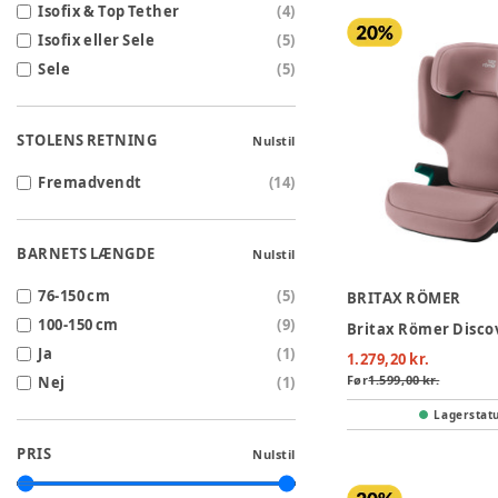
Isofix & Top Tether
(
4
)
Isofix eller Sele
(
5
)
Sele
(
5
)
STOLENS RETNING
Nulstil
Fremadvendt
(
14
)
BARNETS LÆNGDE
Nulstil
76-150 cm
(
5
)
BRITAX RÖMER
100-150 cm
(
9
)
Ja
(
1
)
1.279,20 kr.
Før
1.599,00 kr.
Nej
(
1
)
Lagerstat
PRIS
Nulstil