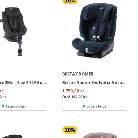
BRITAX RÖMER
Graco Turn2Me i-Size R129 Autostol - Midnight
Britax Römer Evolvafix Autostol - Night Blue
kr.
1.759,20 kr.
0 kr.
Før
2.199,00 kr.
Lagerstatus
Lagerstatus