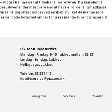
r vi også har masser af tilbehør til køreturen. Du kan blandt
. Derudover er der intet rare end at have en ordentlig madkasse
le vil samtidig oftest holdes ved selskab, hvilket
de mange søde
å er der gode forudsætninger for jeres mange turer og rejser ud
Pixizoo Kundeservice
Mandag - Fredag: 9-15 (lukket mellem 12-13)
Lørdag - Søndag: Lukket
Helligdage: Lukket
Telefon: 88 88 74 15
kundeservice@pixizoo.dk
Instagram
Facebook
Youtube