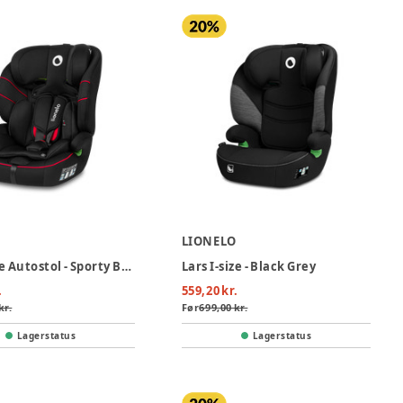
O
LIONELO
Levi I-size Autostol - Sporty Black
Lars I-size - Black Grey
.
559,20 kr.
kr.
Før
699,00 kr.
Lagerstatus
Lagerstatus