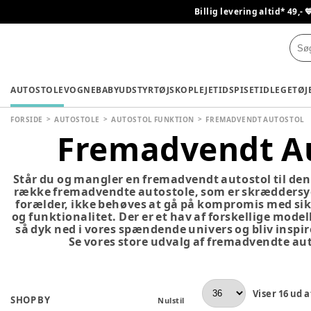
Billig levering altid* 49,- 
AUTOSTOLE
VOGNE
BABYUDSTYR
TØJ
SKO
PLEJETID
SPISETID
LEGETØJ
FORSIDE
AUTOSTOLE
AUTOSTOL FUNKTION
FREMADVENDT AUTOSTOL
Fremadvendt Au
Står du og mangler en fremadvendt autostol til den l
række fremadvendte autostole, som er skræddersyet
forælder, ikke behøves at gå på kompromis med sik
og funktionalitet. Der er et hav af forskellige mode
så dyk ned i vores spændende univers og bliv inspirer
Se vores store udvalg af fremadvendte au
Viser
16
ud a
SHOP BY
Nulstil