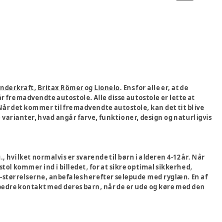
inderkraft
,
Britax Römer
og
Lionelo
. Ens for alle er, at de
r fremadvendte autostole. Alle disse autostole er lette at
. Når det kommer til fremadvendte autostole, kan det tit blive
ge varianter, hvad angår farve, funktioner, design og naturligvis
 hvilket normalvis er svarende til børn i alderen 4-12 år. Når
tol kommer ind i billedet, for at sikre optimal sikkerhed,
le-størrelserne, anbefales herefter selepude med ryglæn. En af
 bedre kontakt med deres barn, når de er ude og køre med den