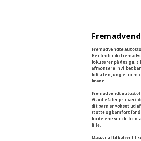
Fremadvendt
Fremadvendte autosto
Her finder du fremadv
fokuserer på design, si
afmontere, hvilket kan 
lidt af en jungle for m
brand.
Fremadvendt autostol 
Vi anbefaler primært de
dit barn er vokset ud a
støtte og komfort for d
fordelene ved de frema
lille.
Masser af tilbehør til 