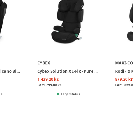
CYBEX
MAXI-CO
Solution B3 I-Fix - Volcano Black
Cybex Solution X I-Fix - Pure Black
RodiFix M
1.439,20 kr.
879,20 kr
Før
1.799,00 kr.
Før
1.099,0
us
Lagerstatus