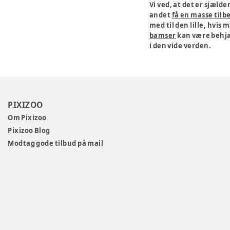
Vi ved, at det er sjæld
andet
få en masse tilb
med til den lille, hvis 
bamser
kan være behjæl
i den vide verden.
PIXIZOO
Om Pixizoo
Pixizoo Blog
Modtag gode tilbud på mail