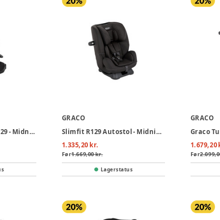
GRACO
GRACO
Junior Maxi i-Size R129 - Midnight
Slimfit R129 Autostol - Midnight
1.335,20 kr.
1.679,20 
Før
1.669,00 kr.
Før
2.099,0
us
Lagerstatus