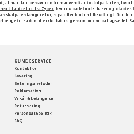
ent, at man kun behøver en fremadvendt autostol på farten, hvorfo
ehør til autostole fra Cybex
, hvor du både finder baser og adapter
man skal på en længere tur, rejse eller blot en lille udflugt. Den lil
pelige til, så den lille ikke føler sig ensom omme på bagsædet. S
KUNDESERVICE
Kontakt os
Levering
Betalingsmetoder
Reklamation
Vilkår & betingelser
Returnering
Persondatapolitik
FAQ