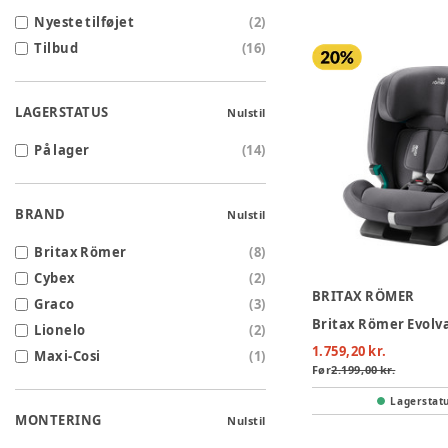
Nyeste tilføjet
(
2
)
Tilbud
(
16
)
LAGERSTATUS
Nulstil
På lager
(
14
)
BRAND
Nulstil
Britax Römer
(
8
)
Cybex
(
2
)
BRITAX RÖMER
Graco
(
3
)
Lionelo
(
2
)
1.759,20 kr.
Maxi-Cosi
(
1
)
Før
2.199,00 kr.
Lagerstat
MONTERING
Nulstil