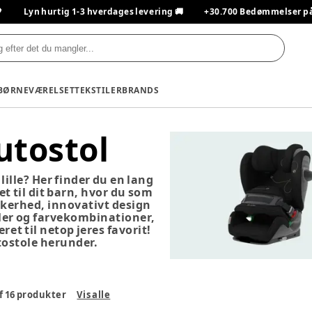

Lyn hurtig 1-3 hverdages levering 🚚
+30.700 Bedømmelser på T
BØRNEVÆRELSET
TEKSTILER
BRANDS
tostol
ille? Her finder du en lang
 til dit barn, hvor du som
kerhed, innovativt design
ller og farvekombinationer,
et til netop jeres favorit!
tostole herunder.
f
16
produkter
Vis alle