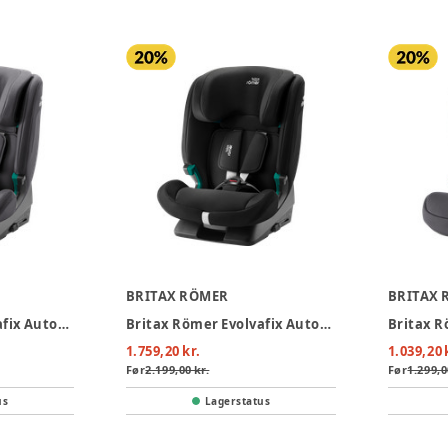
BRITAX RÖMER
BRITAX 
Britax Römer Evolvafix Autostol - Midnight Grey
Britax Römer Evolvafix Autostol - Space Black
1.759,20 kr.
1.039,20 
Før
2.199,00 kr.
Før
1.299,0
us
Lagerstatus