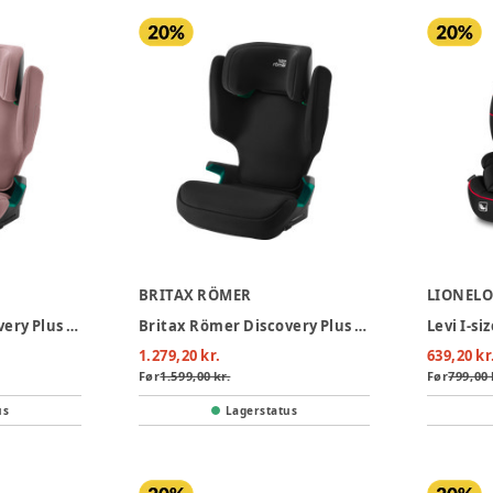
BRITAX RÖMER
LIONEL
Britax Römer Discovery Plus 2 Autostol - Dusty Rose
Britax Römer Discovery Plus 2 Autostol - Space Black
1.279,20 kr.
639,20 kr
Før
1.599,00 kr.
Før
799,00 
us
Lagerstatus