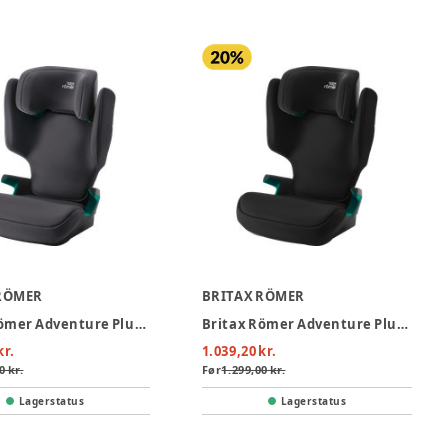
RÖMER
BRITAX RÖMER
Britax Römer Adventure Plus 2 Autostol - Midnight Grey
Britax Römer Adventure Plus 2 Autostol - Space Black
kr.
1.039,20 kr.
0 kr.
Før
1.299,00 kr.
Lagerstatus
Lagerstatus