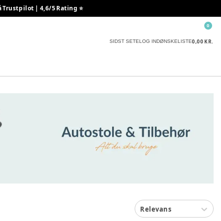
rustpilot | 4,6/5 Rating ⭐️
0
0,00 KR.
SIDST SETE
LOG IND
ØNSKELISTE
Relevans