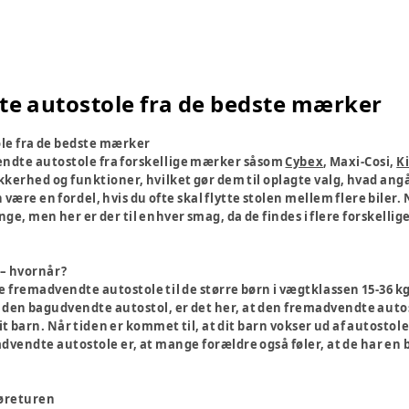
e autostole fra de bedste mærker
le fra de bedste mærker
endte autostole fra forskellige mærker såsom
Cybex
, Maxi-Cosi,
K
kkerhed og funktioner, hvilket gør dem til oplagte valg, hvad angå
være en fordel, hvis du ofte skal flytte stolen mellem flere biler
ange, men her er der til enhver smag, da de findes i flere forskelli
– hvornår?
 fremadvendte autostole til de større børn i vægtklassen 15-36 kg.,
f den bagudvendte autostol, er det her, at den fremadvendte autos
it barn. Når tiden er kommet til, at dit barn vokser ud af autosto
dvendte autostole er, at mange forældre også føler, at de har en
køreturen