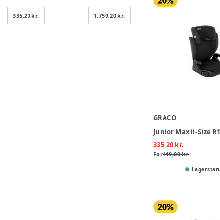
335,20 kr.
1.759,20 kr.
GRACO
335,20 kr.
Før
419,00 kr.
Lagerstat