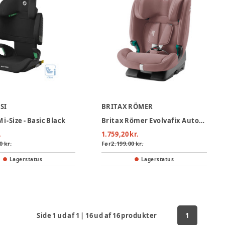
SI
BRITAX RÖMER
 i-Size - Basic Black
Britax Römer Evolvafix Autostol - Dusty Rose
.
1.759,20 kr.
0 kr.
Før
2.199,00 kr.
Lagerstatus
Lagerstatus
Side
1
ud af
1
|
16
ud af
16
produkter
1