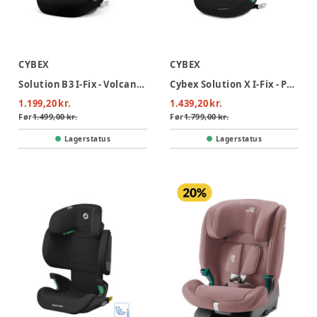
CYBEX
CYBEX
Solution B3 I-Fix - Volcano Black
Cybex Solution X I-Fix - Pure Black
1.199,20 kr.
1.439,20 kr.
Før
1.499,00 kr.
Før
1.799,00 kr.
Lagerstatus
Lagerstatus