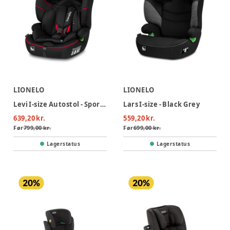
LIONELO
LIONELO
Levi I-size Autostol - Sporty Black
Lars I-size - Black Grey
639,20 kr.
559,20 kr.
Før
799,00 kr.
Før
699,00 kr.
Lagerstatus
Lagerstatus