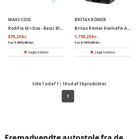
MAXI-COSI
BRITAX RÖMER
RodiFix M i-Size - Basic Black
Britax Römer Evolvafix Autostol - Dusty Rose
879,20 kr.
1.759,20 kr.
Før
1.099,00 kr.
Før
2.199,00 kr.
Lagerstatus
Lagerstatus
Side
1
ud af
1
|
16
ud af
16
produkter
1
Fremadvendte autostole fra de