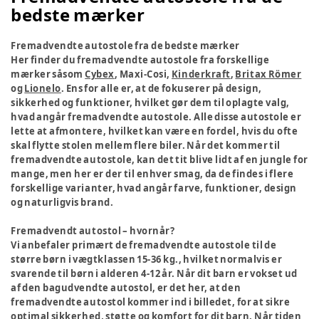
bedste mærker
Fremadvendte autostole fra de bedste mærker
Her finder du fremadvendte autostole fra forskellige
mærker såsom
Cybex
, Maxi-Cosi,
Kinderkraft
,
Britax Römer
og
Lionelo
. Ens for alle er, at de fokuserer på design,
sikkerhed og funktioner, hvilket gør dem til oplagte valg,
hvad angår fremadvendte autostole. Alle disse autostole er
lette at afmontere, hvilket kan være en fordel, hvis du ofte
skal flytte stolen mellem flere biler. Når det kommer til
fremadvendte autostole, kan det tit blive lidt af en jungle for
mange, men her er der til enhver smag, da de findes i flere
forskellige varianter, hvad angår farve, funktioner, design
og naturligvis brand.
Fremadvendt autostol – hvornår?
Vi anbefaler primært de fremadvendte autostole til de
større børn i vægtklassen 15-36 kg., hvilket normalvis er
svarende til børn i alderen 4-12 år. Når dit barn er vokset ud
af den bagudvendte autostol, er det her, at den
fremadvendte autostol kommer ind i billedet, for at sikre
optimal sikkerhed, støtte og komfort for dit barn. Når tiden