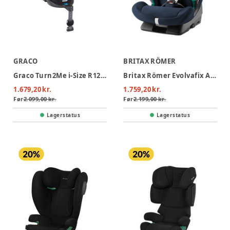
GRACO
BRITAX RÖMER
Graco Turn2Me i-Size R129 Autostol - Midnight
Britax Römer Evolvafix Autostol - Night Blue
1.679,20 kr.
1.759,20 kr.
Før
2.099,00 kr.
Før
2.199,00 kr.
Lagerstatus
Lagerstatus