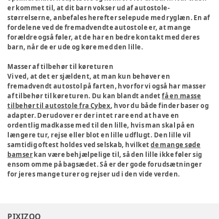
er kommet til, at dit barn vokser ud af autostole-
størrelserne, anbefales herefter selepude med ryglæn. En af
fordelene ved de fremadvendte autostole er, at mange
forældre også føler, at de har en bedre kontakt med deres
barn, når de er ude og køre med den lille.
Masser af tilbehør til køreturen
Vi ved, at det er sjældent, at man kun behøver en
fremadvendt autostol på farten, hvorfor vi også har masser
af tilbehør til køreturen. Du kan blandt andet
få en masse
tilbehør til autostole fra Cybex
, hvor du både finder baser og
adapter. Derudover er der intet rare end at have en
ordentlig madkasse med til den lille, hvis man skal på en
længere tur, rejse eller blot en lille udflugt. Den lille vil
samtidig oftest holdes ved selskab, hvilket
de mange søde
bamser
kan være behjælpelige til, så den lille ikke føler sig
ensom omme på bagsædet. Så er der gode forudsætninger
for jeres mange turer og rejser ud i den vide verden.
PIXIZOO