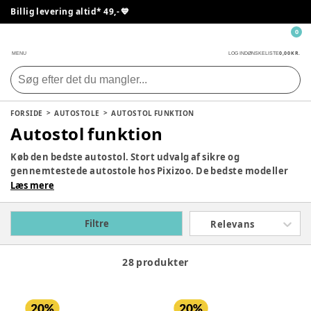
Billig levering altid* 49,- 💙
0
0,00 KR.
MENU
LOG IND
ØNSKELISTE
FORSIDE
AUTOSTOLE
AUTOSTOL FUNKTION
Autostol funktion
Køb den bedste autostol. Stort udvalg af sikre og
gennemtestede autostole hos Pixizoo. De bedste modeller
fra
Lionelo
, Britax Römer, Maxi-Cosi og Cybex. Valg af
Læs mere
bilsæde kan være svært. Der er mange muligheder. Vi
hjælper meget gerne med rådgivning, hvis du har brug for
Filtre
Relevans
det.
28 produkter