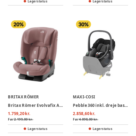
Lagerstatus
Lagerstatus
BRITAX RÖMER
MAXI-COSI
Britax Römer Evolvafix Autostol - Dusty Rose
Pebble 360 inkl. dreje base - Essential Black
1.759,20 kr.
2.858,60 kr.
Før
2.199,00 kr.
Før
4.098,00 kr.
Lagerstatus
Lagerstatus