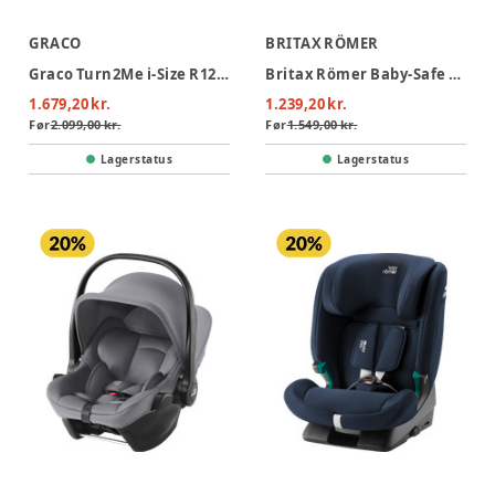
GRACO
BRITAX RÖMER
Graco Turn2Me i-Size R129 Autostol - Midnight
Britax Römer Baby-Safe Core Autostol - Midnight Grey
1.679,20 kr.
1.239,20 kr.
Før
2.099,00 kr.
Før
1.549,00 kr.
Lagerstatus
Lagerstatus