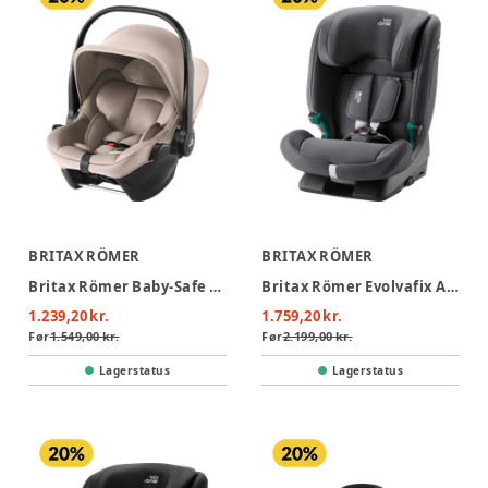
BRITAX RÖMER
BRITAX RÖMER
Britax Römer Baby-Safe Core Autostol - Chai
Britax Römer Evolvafix Autostol - Midnight Grey
1.239,20 kr.
1.759,20 kr.
Før
1.549,00 kr.
Før
2.199,00 kr.
Lagerstatus
Lagerstatus