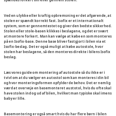
spændes forkert om eller gennem stolen.
Ved en ulykke eller kraftig opbremsning er det afgørende, at
stolen er spændt korrekt fast. Isofix er et internationalt
system, som er gennemtestet og giver den bedste sikkerhed.
Stolen eller stole-basen klikkes i beslagene, og det er svært
at montere forkert. Man kan vælge at købe en som monteres
på en Isofix-base. Denne base bliver fastgjort i bilen via et
Isofix-beslag. Det er også muligt at købe autostole, hvor
stolen har beslagene, så den monteres direkte i bilens Isofix
beslag.
Læs vores guide om montering af autostole så du ikke er i
tvivl om at du vælger en autostol som kan monteres i din bil
og hvor monteringsformen opfylder de behov. Det er nemlig
værd at overveje en basemonteret austotol, hvis du ofte skal
have stolen ind og ud af bilen, hvilket man typiske skal imens
baby er lille.
Basemontering er også smart hvis du har flere børn i bilen