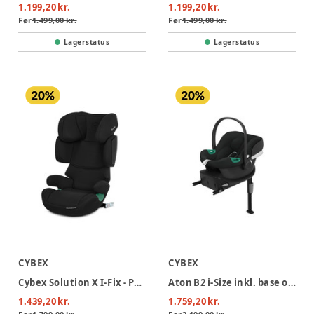
1.199,20 kr.
1.199,20 kr.
Før
1.499,00 kr.
Før
1.499,00 kr.
Lagerstatus
Lagerstatus
CYBEX
CYBEX
Cybex Solution X I-Fix - Pure Black
Aton B2 i-Size inkl. base one - Volcano Black
1.439,20 kr.
1.759,20 kr.