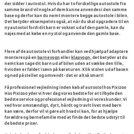
der sidder i autostol. Hvis du har to forskellige autostole fra
samme brand vil nogle af dem kunne anvendes i den samme
base og derfor kan du nemt montere begge autostole i bilen.
Det betyder eksempelvis også, at når du skal opgradere til en
ny autostol fordi dit barn er vokset ud af den gamle, kan du
nøjes med at købe en ny stol og anvende den gamle base.
Flere af de autostole vi forhandler kan ved hjælp af adaptere
monteres på en
barnevogn
eller
klapvogn
, det betyder at du
nemt kan tage dit barn ud af bilen uden at vække den lille,
hvis den er faldet i søvn på køreturen. Klik stolen ud af basen
og ned på stellet og omvendt - det er altså smart!
Få professionel vejledning inden køb af autostol hos Pixizoo
Hos Pixizoo yder vi hver dag vores bedste for at tilbyde den
bedste service og professionel vejledning vi vores kunder. Vi
ved hvor omstændigt, dyrt, hårdt og travlt livet med børn
kan være, derfor vil vi gøre alt hvad vi kan, for at hjælpe
forældre og børnefamilie med at finde det bedste udstyr til
de bedste priser.