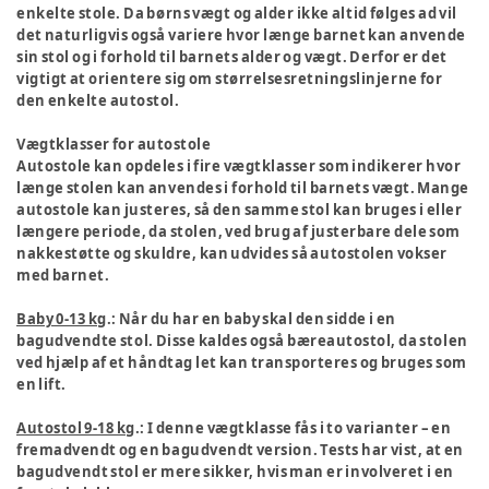
enkelte stole. Da børns vægt og alder ikke altid følges ad vil
det naturligvis også variere hvor længe barnet kan anvende
sin stol og i forhold til barnets alder og vægt. Derfor er det
vigtigt at orientere sig om størrelsesretningslinjerne for
den enkelte autostol.
Vægtklasser for autostole
Autostole kan opdeles i fire vægtklasser som indikerer hvor
længe stolen kan anvendes i forhold til barnets vægt. Mange
autostole kan justeres, så den samme stol kan bruges i eller
længere periode, da stolen, ved brug af justerbare dele som
nakkestøtte og skuldre, kan udvides så autostolen vokser
med barnet.
Baby 0-13 kg
.: Når du har en baby skal den sidde i en
bagudvendte stol. Disse kaldes også bæreautostol, da stolen
ved hjælp af et håndtag let kan transporteres og bruges som
en lift.
Autostol 9-18 kg
.: I denne vægtklasse fås i to varianter – en
fremadvendt og en bagudvendt version. Tests har vist, at en
bagudvendt stol er mere sikker, hvis man er involveret i en