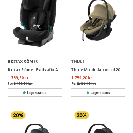
BRITAX RÖMER
THULE
Britax Römer Evolvafix Autostol - Space Black
Thule Maple Autostol 2026 - Faded Khaki
1.759,20 kr.
1.759,20 kr.
Før
2.199,00 kr.
Før
2.199,00 kr.
Lagerstatus
Lagerstatus