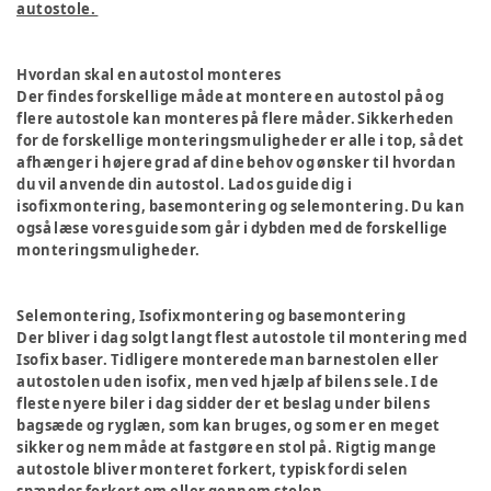
autostole.
Hvordan skal en autostol monteres
Der findes forskellige måde at montere en autostol på og
flere autostole kan monteres på flere måder. Sikkerheden
for de forskellige monteringsmuligheder er alle i top, så det
afhænger i højere grad af dine behov og ønsker til hvordan
du vil anvende din autostol. Lad os guide dig i
isofixmontering, basemontering og selemontering. Du kan
også læse vores guide som går i dybden med de forskellige
monteringsmuligheder.
Selemontering, Isofixmontering og basemontering
Der bliver i dag solgt langt flest autostole til montering med
Isofix baser. Tidligere monterede man barnestolen eller
autostolen uden isofix, men ved hjælp af bilens sele. I de
fleste nyere biler i dag sidder der et beslag under bilens
bagsæde og ryglæn, som kan bruges, og som er en meget
sikker og nem måde at fastgøre en stol på. Rigtig mange
autostole bliver monteret forkert, typisk fordi selen