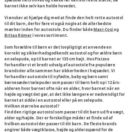
spædbarnets hoved og nakke får den korrekte støtte, da
barnet ikke selv kan holde hovedet.
Vi ønsker at hjælpe dig med at finde den helt rette autostol
til dit barn, derfor føre vi også nogle at de allerbedste
mærker inden for autostole. Du finder både
Maxi-Cosi
og
Britax Römer
i vores sortiment.
Som forældre til børn er det lovpligtigt at anvende en
korrekt og sikkerhedsgodkendt autostol og for ældre børn
en selepude, op til barnet er 135 cm højt. Hos Pixizoo
forhandler vi et bredt udvalg af autostole fra populære
brands der alle sammen har sikkerheden i højsædet. Vi
forhandler autostole til nyfødte, baby og børn samt
børnesæder/selepuder som passer til børn helt op i 12 års-
alderen hvor barnet ofte når en alder, hvor barnet når en
højde og vægt det gør, at det ikke længere er nødvendigt for
barnet at sidde i en autostol eller på en selepude.
Hvilken størrelse autostol?
Find den rigtige autostol som passer til dit barn ud fra vægt,
alder og/højde. Der er forskellige måder at finde ud af
hvilken autostol der passer til dit barn. De fleste brands
angiver både vægtklasse, højde og aldersspænd for de