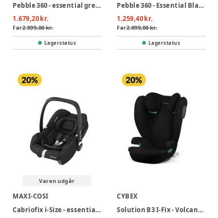
Pebble 360 - essential green
Pebble 360 - Essential Black
1.679,20 kr.
1.259,40 kr.
Før
2.099,00 kr.
Før
2.099,00 kr.
Lagerstatus
Lagerstatus
Varen udgår
MAXI-COSI
CYBEX
Cabriofix i-Size - essential black
Solution B3 I-Fix - Volcano Black