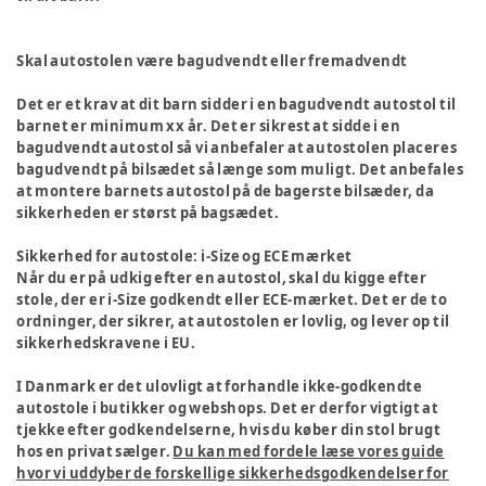
Skal autostolen være bagudvendt eller fremadvendt
Det er et krav at dit barn sidder i en bagudvendt autostol til
barnet er minimum xx år. Det er sikrest at sidde i en
bagudvendt autostol så vi anbefaler at autostolen placeres
bagudvendt på bilsædet så længe som muligt. Det anbefales
at montere barnets autostol på de bagerste bilsæder, da
sikkerheden er størst på bagsædet.
Sikkerhed for autostole: i-Size og ECE mærket
Når du er på udkig efter en autostol, skal du kigge efter
stole, der er i-Size godkendt eller ECE-mærket. Det er de to
ordninger, der sikrer, at autostolen er lovlig, og lever op til
sikkerhedskravene i EU.
I Danmark er det ulovligt at forhandle ikke-godkendte
autostole i butikker og webshops. Det er derfor vigtigt at
tjekke efter godkendelserne, hvis du køber din stol brugt
hos en privat sælger.
Du kan med fordele læse vores guide
hvor vi uddyber de forskellige sikkerhedsgodkendelser for