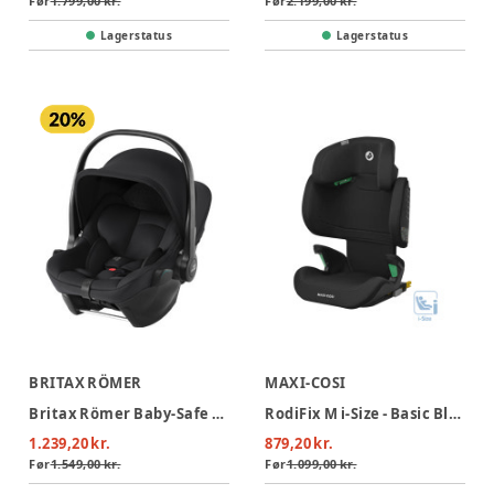
Før
1.799,00 kr.
Før
2.199,00 kr.
Lagerstatus
Lagerstatus
BRITAX RÖMER
MAXI-COSI
Britax Römer Baby-Safe Core Autostol - Space Black
RodiFix M i-Size - Basic Black
1.239,20 kr.
879,20 kr.
Før
1.549,00 kr.
Før
1.099,00 kr.