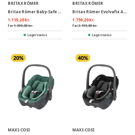
BRITAX RÖMER
BRITAX RÖMER
Britax Römer Baby-Safe Core Autostol - Frost Grey
Britax Römer Evolvafix Autostol - Night Blue
1.119,20 kr.
1.759,20 kr.
Før
1.399,00 kr.
Før
2.199,00 kr.
Lagerstatus
Lagerstatus
MAXI-COSI
MAXI-COSI