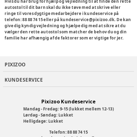
Hvis du har brug for hjælp og vejledning til at finde den rette
autostol til dit barn skal du ikke tøve med at skrive eller
ringe til vores dygtige medarbejdere i kundeservice på
telefon: 88 88 74 15 eller på kundeservice@pixizoo.dk. De kan
give dig kyndig vejledning og hjælpe dig med at sikre at du
vælger den rette autostol som matcher de behov du og din
familie har afhængig af de faktorer som er vigtige for jer.
PIXIZOO
KUNDESERVICE
Pixizoo Kundeservice
Mandag - Fredag: 9-15 (lukket mellem 12-13)
Lørdag - Søndag: Lukket
Helligdage: Lukket
Telefon: 88 88 74 15