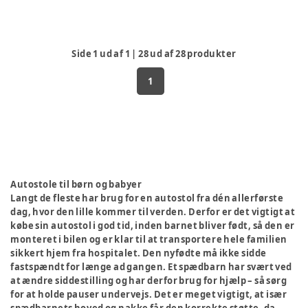
Side
1
ud af
1
|
28
ud af
28
produkter
1
Autostole til børn og babyer
Langt de fleste har brug for en autostol fra dén allerførste
dag, hvor den lille kommer til verden. Derfor er det vigtigt at
købe sin autostol i god tid, inden barnet bliver født, så den er
monteret i bilen og er klar til at transportere hele familien
sikkert hjem fra hospitalet. Den nyfødte må ikke sidde
fastspændt for længe ad gangen. Et spædbarn har svært ved
at ændre siddestilling og har derfor brug for hjælp – så sørg
for at holde pauser undervejs. Det er meget vigtigt, at især