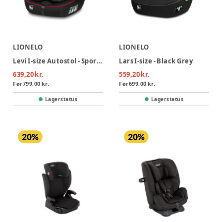
LIONELO
LIONELO
Levi I-size Autostol - Sporty Black
Lars I-size - Black Grey
639,20 kr.
559,20 kr.
Før
799,00 kr.
Før
699,00 kr.
Lagerstatus
Lagerstatus