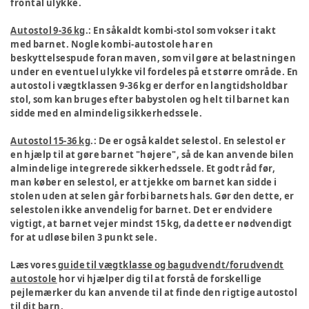
frontal ulykke.
Autostol 9-36 kg
.: En såkaldt kombi-stol som vokser i takt
med barnet. Nogle kombi-autostole har en
beskyttelsespude foran maven, som vil gøre at belastningen
under en eventuel ulykke vil fordeles på et større område. En
autostol i vægtklassen 9-36 kg er derfor en langtidsholdbar
stol, som kan bruges efter babystolen og helt til barnet kan
sidde med en almindelig sikkerhedssele.
Autostol 15-36 kg
.: De er også kaldet selestol. En selestol er
en hjælp til at gøre barnet "højere", så de kan anvende bilen
almindelige integrerede sikkerhedssele. Et godt råd før,
man køber en selestol, er at tjekke om barnet kan sidde i
stolen uden at selen går forbi barnets hals. Gør den dette, er
selestolen ikke anvendelig for barnet. Det er endvidere
vigtigt, at barnet vejer mindst 15 kg, da dette er nødvendigt
for at udløse bilen 3 punkt sele.
Læs vores
guide til vægtklasse og bagudvendt/forudvendt
autostole
hor vi hjælper dig til at forstå de forskellige
pejlemærker du kan anvende til at finde den rigtige autostol
til dit barn.