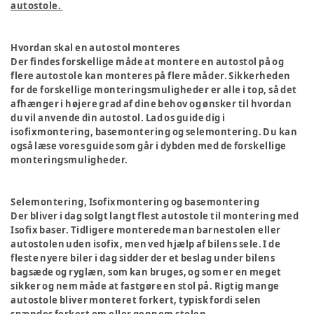
autostole.
Hvordan skal en autostol monteres
Der findes forskellige måde at montere en autostol på og
flere autostole kan monteres på flere måder. Sikkerheden
for de forskellige monteringsmuligheder er alle i top, så det
afhænger i højere grad af dine behov og ønsker til hvordan
du vil anvende din autostol. Lad os guide dig i
isofixmontering, basemontering og selemontering. Du kan
også læse vores guide som går i dybden med de forskellige
monteringsmuligheder.
Selemontering, Isofixmontering og basemontering
Der bliver i dag solgt langt flest autostole til montering med
Isofix baser. Tidligere monterede man barnestolen eller
autostolen uden isofix, men ved hjælp af bilens sele. I de
fleste nyere biler i dag sidder der et beslag under bilens
bagsæde og ryglæn, som kan bruges, og som er en meget
sikker og nem måde at fastgøre en stol på. Rigtig mange
autostole bliver monteret forkert, typisk fordi selen