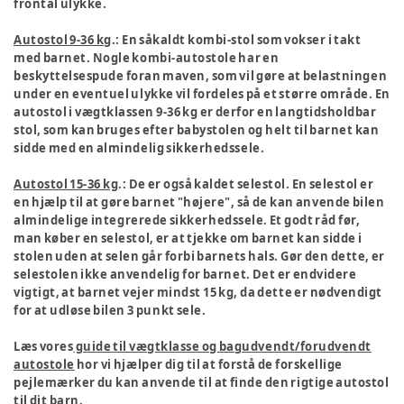
frontal ulykke.
Autostol 9-36 kg
.: En såkaldt kombi-stol som vokser i takt
med barnet. Nogle kombi-autostole har en
beskyttelsespude foran maven, som vil gøre at belastningen
under en eventuel ulykke vil fordeles på et større område. En
autostol i vægtklassen 9-36 kg er derfor en langtidsholdbar
stol, som kan bruges efter babystolen og helt til barnet kan
sidde med en almindelig sikkerhedssele.
Autostol 15-36 kg
.: De er også kaldet selestol. En selestol er
en hjælp til at gøre barnet "højere", så de kan anvende bilen
almindelige integrerede sikkerhedssele. Et godt råd før,
man køber en selestol, er at tjekke om barnet kan sidde i
stolen uden at selen går forbi barnets hals. Gør den dette, er
selestolen ikke anvendelig for barnet. Det er endvidere
vigtigt, at barnet vejer mindst 15 kg, da dette er nødvendigt
for at udløse bilen 3 punkt sele.
Læs vores
guide til vægtklasse og bagudvendt/forudvendt
autostole
hor vi hjælper dig til at forstå de forskellige
pejlemærker du kan anvende til at finde den rigtige autostol
til dit barn.