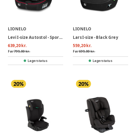
LIONELO
LIONELO
Levi I-size Autostol - Sporty Black
Lars I-size - Black Grey
639,20 kr.
559,20 kr.
Før
799,00 kr.
Før
699,00 kr.
Lagerstatus
Lagerstatus