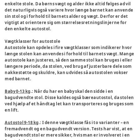
enkelte stole. Da børns vægt og alder ikke altid følges ad vil
det naturligvis også variere hvor længe barnet kan anvende
sin stol og i forhold til barnets alder og vægt. Derfor er det
vigtigt at orientere sig om størrelsesretningslinjerne for
den enkelte autostol.
Vægtklasser for autostole
Autostole kan opdeles i fire vægtklasser som indikerer hvor
længe stolen kan anvendes i forhold til barnets vægt. Mange
autostole kan justeres, så den samme stol kan bruges i eller
længere periode, da stolen, ved brug af justerbare dele som
nakkestøtte og skuldre, kan udvides så autostolen vokser
med barnet.
Baby 0-13 kg
.: Når du har en baby skal den sidde i en
bagudvendte stol. Disse kaldes også bæreautostol, da stolen
ved hjælp af et håndtag let kan transporteres og bruges som
en lift.
Autostol 9-18 kg
.: I denne vægtklasse fås i to varianter – en
fremadvendt og en bagudvendt version. Tests har vist, at en
bagudvendt stol er mere sikker, hvis man er involveret i en