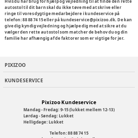
Hvis du har brug for hjælp og vejledning til at finde den rette
autostol til dit barn skal du ikke tøve med at skrive eller
ringe til vores dygtige medarbejdere i kundeservice på
telefon: 88 88 74 15 eller på kundeservice@pixizoo.dk. De kan
give dig kyndig vejledning og hjælpe dig med at sikre at du
vælger den rette autostol som matcher de behov du og din
familie har afhængig af de faktorer som er vigtige for jer.
PIXIZOO
KUNDESERVICE
Pixizoo Kundeservice
Mandag - Fredag: 9-15 (lukket mellem 12-13)
Lørdag - Søndag: Lukket
Helligdage: Lukket
Telefon: 88 88 74 15