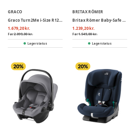
GRACO
BRITAX RÖMER
Graco Turn2Me i-Size R129 Autostol - Midnight
Britax Römer Baby-Safe Core Autostol - Midnight Grey
1.679,20 kr.
1.239,20 kr.
Før
2.099,00 kr.
Før
1.549,00 kr.
Lagerstatus
Lagerstatus