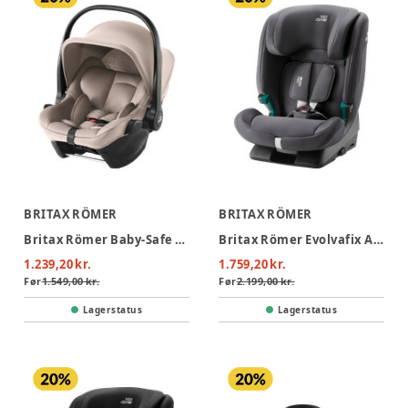
BRITAX RÖMER
BRITAX RÖMER
Britax Römer Baby-Safe Core Autostol - Chai
Britax Römer Evolvafix Autostol - Midnight Grey
1.239,20 kr.
1.759,20 kr.
Før
1.549,00 kr.
Før
2.199,00 kr.
Lagerstatus
Lagerstatus