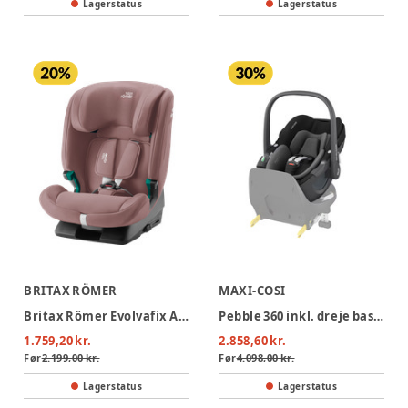
Lagerstatus
Lagerstatus
BRITAX RÖMER
MAXI-COSI
Britax Römer Evolvafix Autostol - Dusty Rose
Pebble 360 inkl. dreje base - Essential Black
1.759,20 kr.
2.858,60 kr.
Før
2.199,00 kr.
Før
4.098,00 kr.
Lagerstatus
Lagerstatus