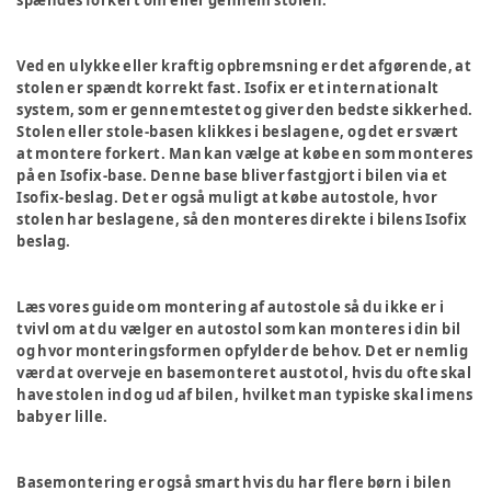
spændes forkert om eller gennem stolen.
Ved en ulykke eller kraftig opbremsning er det afgørende, at
stolen er spændt korrekt fast. Isofix er et internationalt
system, som er gennemtestet og giver den bedste sikkerhed.
Stolen eller stole-basen klikkes i beslagene, og det er svært
at montere forkert. Man kan vælge at købe en som monteres
på en Isofix-base. Denne base bliver fastgjort i bilen via et
Isofix-beslag. Det er også muligt at købe autostole, hvor
stolen har beslagene, så den monteres direkte i bilens Isofix
beslag.
Læs vores guide om montering af autostole så du ikke er i
tvivl om at du vælger en autostol som kan monteres i din bil
og hvor monteringsformen opfylder de behov. Det er nemlig
værd at overveje en basemonteret austotol, hvis du ofte skal
have stolen ind og ud af bilen, hvilket man typiske skal imens
baby er lille.
Basemontering er også smart hvis du har flere børn i bilen