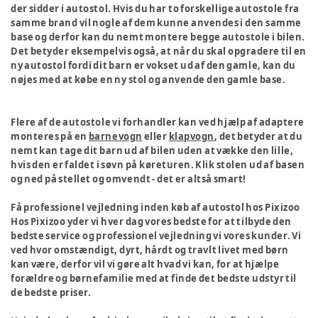
der sidder i autostol. Hvis du har to forskellige autostole fra
samme brand vil nogle af dem kunne anvendes i den samme
base og derfor kan du nemt montere begge autostole i bilen.
Det betyder eksempelvis også, at når du skal opgradere til en
ny autostol fordi dit barn er vokset ud af den gamle, kan du
nøjes med at købe en ny stol og anvende den gamle base.
Flere af de autostole vi forhandler kan ved hjælp af adaptere
monteres på en
barnevogn
eller
klapvogn
, det betyder at du
nemt kan tage dit barn ud af bilen uden at vække den lille,
hvis den er faldet i søvn på køreturen. Klik stolen ud af basen
og ned på stellet og omvendt - det er altså smart!
Få professionel vejledning inden køb af autostol hos Pixizoo
Hos Pixizoo yder vi hver dag vores bedste for at tilbyde den
bedste service og professionel vejledning vi vores kunder. Vi
ved hvor omstændigt, dyrt, hårdt og travlt livet med børn
kan være, derfor vil vi gøre alt hvad vi kan, for at hjælpe
forældre og børnefamilie med at finde det bedste udstyr til
de bedste priser.