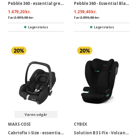
Pebble 360 - essential green
Pebble 360 - Essential Black
1.679,20 kr.
1.259,40 kr.
Før
2.099,00 kr.
Før
2.099,00 kr.
Lagerstatus
Lagerstatus
Varen udgår
MAXI-COSI
CYBEX
Cabriofix i-Size - essential black
Solution B3 I-Fix - Volcano Black