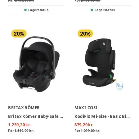
Før
1.799,00 kr.
Før
2.199,00 kr.
Lagerstatus
Lagerstatus
BRITAX RÖMER
MAXI-COSI
Britax Römer Baby-Safe Core Autostol - Space Black
RodiFix M i-Size - Basic Black
1.239,20 kr.
879,20 kr.
Før
1.549,00 kr.
Før
1.099,00 kr.