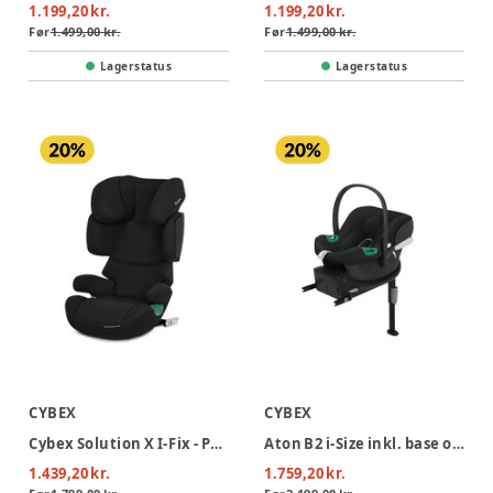
1.199,20 kr.
1.199,20 kr.
Før
1.499,00 kr.
Før
1.499,00 kr.
Lagerstatus
Lagerstatus
CYBEX
CYBEX
Cybex Solution X I-Fix - Pure Black
Aton B2 i-Size inkl. base one - Volcano Black
1.439,20 kr.
1.759,20 kr.