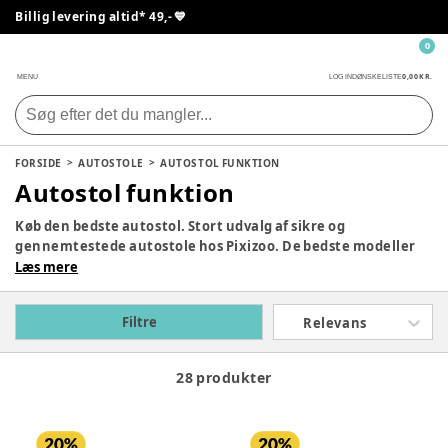
Billig levering altid* 49,- 💙
0
0,00 KR.
MENU
LOG IND
ØNSKELISTE
FORSIDE
AUTOSTOLE
AUTOSTOL FUNKTION
Autostol funktion
Køb den bedste autostol. Stort udvalg af sikre og
gennemtestede autostole hos Pixizoo. De bedste modeller
fra
Lionelo
, Britax Römer, Maxi-Cosi og Cybex. Valg af
Læs mere
bilsæde kan være svært. Der er mange muligheder. Vi
hjælper meget gerne med rådgivning, hvis du har brug for
Filtre
Relevans
det.
28 produkter