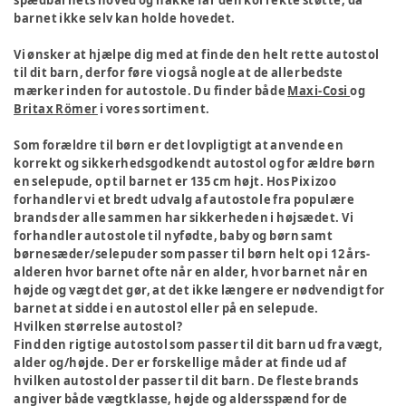
spædbarnets hoved og nakke får den korrekte støtte, da
barnet ikke selv kan holde hovedet.
Vi ønsker at hjælpe dig med at finde den helt rette autostol
til dit barn, derfor føre vi også nogle at de allerbedste
mærker inden for autostole. Du finder både
Maxi-Cosi
og
Britax Römer
i vores sortiment.
Som forældre til børn er det lovpligtigt at anvende en
korrekt og sikkerhedsgodkendt autostol og for ældre børn
en selepude, op til barnet er 135 cm højt. Hos Pixizoo
forhandler vi et bredt udvalg af autostole fra populære
brands der alle sammen har sikkerheden i højsædet. Vi
forhandler autostole til nyfødte, baby og børn samt
børnesæder/selepuder som passer til børn helt op i 12 års-
alderen hvor barnet ofte når en alder, hvor barnet når en
højde og vægt det gør, at det ikke længere er nødvendigt for
barnet at sidde i en autostol eller på en selepude.
Hvilken størrelse autostol?
Find den rigtige autostol som passer til dit barn ud fra vægt,
alder og/højde. Der er forskellige måder at finde ud af
hvilken autostol der passer til dit barn. De fleste brands
angiver både vægtklasse, højde og aldersspænd for de