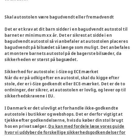
Skal autostolen være bagudvendt eller fremadvendt
Det er et krav at dit barn sidder i en bagudvendt autostol til
barnet er minimum xx år. Det er sikrest at sidde i en
bagudvendt autostol så vi anbefaler at autostolen placeres
bagudvendt på bilsædet så længe som muligt. Det anbefales
at montere barnets autostol på de bagerste bilsæder, da
sikkerheden er størst på bagsædet.
Sikkerhed for autostole: i-Size og ECE mærket
Når du er på udkig efter en autostol, skal du kigge efter
stole, der er i-Size godkendt eller ECE-mærket. Det er de to
ordninger, der sikrer, at autostolen er lovlig, og lever op til
sikkerhedskravene i EU.
I Danmark er det ulovligt at forhandle ikke-godkendte
autostole i butikker og webshops. Det er derfor vigtigt at
tjekke efter godkendelserne, hvis du køber din stol brugt
hos en privat sælger.
Du kan med fordele læse vores guide
hvor vi uddyber de forskellige sikkerhedsgodkendelser for