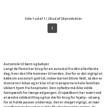
Side
1
ud af
1
|
28
ud af
28
produkter
1
Autostole til børn og babyer
Langt de fleste har brug for en autostol fra dén allerførste
dag, hvor den lille kommer til verden. Derfor er det vigtigt at
købe sin autostol i god tid, inden barnet bliver født, så den er
monteret i bilen og er klar til at transportere hele familien
sikkert hjem fra hospitalet. Den nyfødte må ikke sidde
fastspændt for længe ad gangen. Et spædbarn har svært ved
at ændre siddestilling og har derfor brug for hjælp – så sørg
for at holde pauser undervejs. Det er meget vigtigt, at især