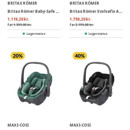
BRITAX RÖMER
BRITAX RÖMER
Britax Römer Baby-Safe Core Autostol - Frost Grey
Britax Römer Evolvafix Autostol - Night Blue
1.119,20 kr.
1.759,20 kr.
Før
1.399,00 kr.
Før
2.199,00 kr.
Lagerstatus
Lagerstatus
MAXI-COSI
MAXI-COSI