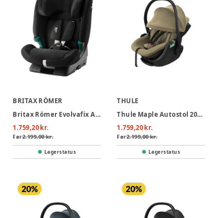
BRITAX RÖMER
THULE
Britax Römer Evolvafix Autostol - Space Black
Thule Maple Autostol 2026 - Faded Khaki
1.759,20 kr.
1.759,20 kr.
Før
2.199,00 kr.
Før
2.199,00 kr.
Lagerstatus
Lagerstatus