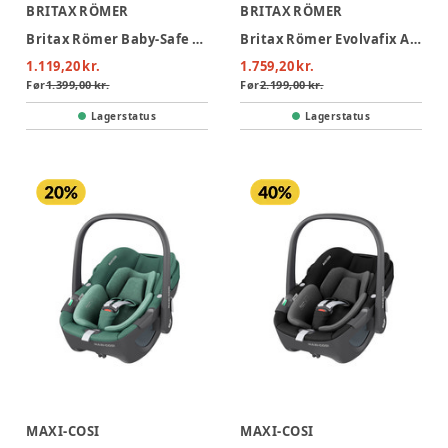
BRITAX RÖMER
BRITAX RÖMER
Britax Römer Baby-Safe Core Autostol - Frost Grey
Britax Römer Evolvafix Autostol - Night Blue
1.119,20 kr.
1.759,20 kr.
Før
1.399,00 kr.
Før
2.199,00 kr.
Lagerstatus
Lagerstatus
MAXI-COSI
MAXI-COSI