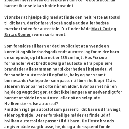
spædbarnets hoved og nakke får den korrekte støtte, da
barnet ikke selv kan holde hovedet.
Vi ønsker at hjælpe dig med at finde den helt rette autostol
til dit barn, derfor føre vi også nogle at de allerbedste
mærker inden for autostole. Du finder både
Maxi-Cosi
og
Britax Römer
i vores sortiment.
Som forældre til børn er det lovpligtigt at anvende en
korrekt og sikkerhedsgodkendt autostol og for ældre børn
en selepude, op til barnet er 135 cm højt. Hos Pixizoo
forhandler vi et bredt udvalg af autostole fra populære
brands der alle sammen har sikkerheden i højsædet. Vi
forhandler autostole til nyfødte, baby og børn samt
børnesæder/selepuder som passer til børn helt op i 12 års-
alderen hvor barnet ofte når en alder, hvor barnet når en
højde og vægt det gør, at det ikke længere er nødvendigt for
barnet at sidde i en autostol eller på en selepude.
Hvilken størrelse autostol?
Find den rigtige autostol som passer til dit barn ud fra vægt,
alder og/højde. Der er forskellige måder at finde ud af
hvilken autostol der passer til dit barn. De fleste brands
angiver både vægtklasse, højde og aldersspænd for de