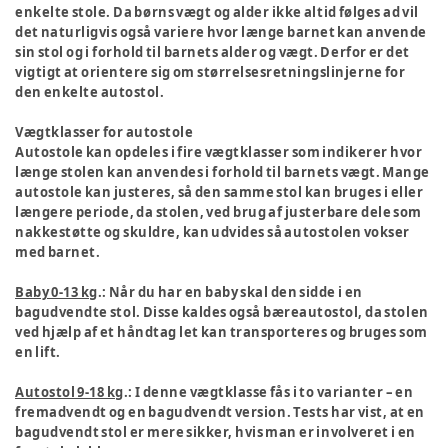
enkelte stole. Da børns vægt og alder ikke altid følges ad vil
det naturligvis også variere hvor længe barnet kan anvende
sin stol og i forhold til barnets alder og vægt. Derfor er det
vigtigt at orientere sig om størrelsesretningslinjerne for
den enkelte autostol.
Vægtklasser for autostole
Autostole kan opdeles i fire vægtklasser som indikerer hvor
længe stolen kan anvendes i forhold til barnets vægt. Mange
autostole kan justeres, så den samme stol kan bruges i eller
længere periode, da stolen, ved brug af justerbare dele som
nakkestøtte og skuldre, kan udvides så autostolen vokser
med barnet.
Baby 0-13 kg
.: Når du har en baby skal den sidde i en
bagudvendte stol. Disse kaldes også bæreautostol, da stolen
ved hjælp af et håndtag let kan transporteres og bruges som
en lift.
Autostol 9-18 kg
.: I denne vægtklasse fås i to varianter – en
fremadvendt og en bagudvendt version. Tests har vist, at en
bagudvendt stol er mere sikker, hvis man er involveret i en