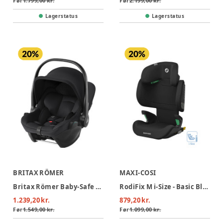
Før
1.799,00 kr.
Før
2.199,00 kr.
Lagerstatus
Lagerstatus
BRITAX RÖMER
MAXI-COSI
Britax Römer Baby-Safe Core Autostol - Space Black
RodiFix M i-Size - Basic Black
1.239,20 kr.
879,20 kr.
Før
1.549,00 kr.
Før
1.099,00 kr.