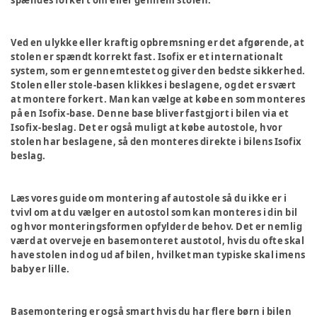
spændes forkert om eller gennem stolen.
Ved en ulykke eller kraftig opbremsning er det afgørende, at
stolen er spændt korrekt fast. Isofix er et internationalt
system, som er gennemtestet og giver den bedste sikkerhed.
Stolen eller stole-basen klikkes i beslagene, og det er svært
at montere forkert. Man kan vælge at købe en som monteres
på en Isofix-base. Denne base bliver fastgjort i bilen via et
Isofix-beslag. Det er også muligt at købe autostole, hvor
stolen har beslagene, så den monteres direkte i bilens Isofix
beslag.
Læs vores guide om montering af autostole så du ikke er i
tvivl om at du vælger en autostol som kan monteres i din bil
og hvor monteringsformen opfylder de behov. Det er nemlig
værd at overveje en basemonteret austotol, hvis du ofte skal
have stolen ind og ud af bilen, hvilket man typiske skal imens
baby er lille.
Basemontering er også smart hvis du har flere børn i bilen