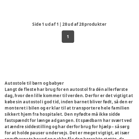
Side
1
ud af
1
|
28
ud af
28
produkter
1
Autostole til børn og babyer
Langt de fleste har brug for en autostol fra dén allerførste
dag, hvor den lille kommer til verden. Derfor er det vigtigt at
købe sin autostol i god tid, inden barnet bliver født, så den er
monteret i bilen og er klar til at transportere hele familien
sikkert hjem fra hospitalet. Den nyfødte må ikke sidde
fastspændt for længe ad gangen. Et spædbarn har svært ved
at ændre siddestilling og har derfor brug for hjælp – så sørg
for at holde pauser undervejs. Det er meget vigtigt, at især