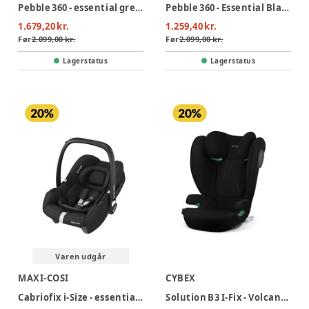
Pebble 360 - essential green
Pebble 360 - Essential Black
1.679,20 kr.
1.259,40 kr.
Før
2.099,00 kr.
Før
2.099,00 kr.
Lagerstatus
Lagerstatus
Varen udgår
MAXI-COSI
CYBEX
Cabriofix i-Size - essential black
Solution B3 I-Fix - Volcano Black