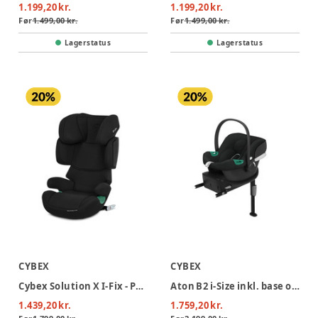
1.199,20 kr.
1.199,20 kr.
Før
1.499,00 kr.
Før
1.499,00 kr.
Lagerstatus
Lagerstatus
CYBEX
CYBEX
Cybex Solution X I-Fix - Pure Black
Aton B2 i-Size inkl. base one - Volcano Black
1.439,20 kr.
1.759,20 kr.