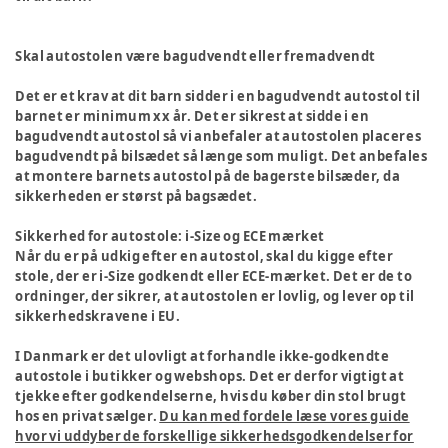
Skal autostolen være bagudvendt eller fremadvendt
Det er et krav at dit barn sidder i en bagudvendt autostol til
barnet er minimum xx år. Det er sikrest at sidde i en
bagudvendt autostol så vi anbefaler at autostolen placeres
bagudvendt på bilsædet så længe som muligt. Det anbefales
at montere barnets autostol på de bagerste bilsæder, da
sikkerheden er størst på bagsædet.
Sikkerhed for autostole: i-Size og ECE mærket
Når du er på udkig efter en autostol, skal du kigge efter
stole, der er i-Size godkendt eller ECE-mærket. Det er de to
ordninger, der sikrer, at autostolen er lovlig, og lever op til
sikkerhedskravene i EU.
I Danmark er det ulovligt at forhandle ikke-godkendte
autostole i butikker og webshops. Det er derfor vigtigt at
tjekke efter godkendelserne, hvis du køber din stol brugt
hos en privat sælger.
Du kan med fordele læse vores guide
hvor vi uddyber de forskellige sikkerhedsgodkendelser for