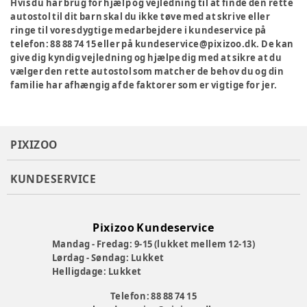
Hvis du har brug for hjælp og vejledning til at finde den rette
autostol til dit barn skal du ikke tøve med at skrive eller
ringe til vores dygtige medarbejdere i kundeservice på
telefon: 88 88 74 15 eller på kundeservice@pixizoo.dk. De kan
give dig kyndig vejledning og hjælpe dig med at sikre at du
vælger den rette autostol som matcher de behov du og din
familie har afhængig af de faktorer som er vigtige for jer.
PIXIZOO
KUNDESERVICE
Pixizoo Kundeservice
Mandag - Fredag: 9-15 (lukket mellem 12-13)
Lørdag - Søndag: Lukket
Helligdage: Lukket
Telefon: 88 88 74 15