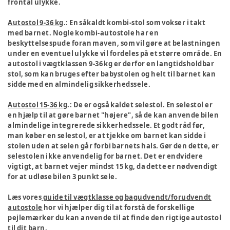
frontal ulykke.
Autostol 9-36 kg
.: En såkaldt kombi-stol som vokser i takt
med barnet. Nogle kombi-autostole har en
beskyttelsespude foran maven, som vil gøre at belastningen
under en eventuel ulykke vil fordeles på et større område. En
autostol i vægtklassen 9-36 kg er derfor en langtidsholdbar
stol, som kan bruges efter babystolen og helt til barnet kan
sidde med en almindelig sikkerhedssele.
Autostol 15-36 kg
.: De er også kaldet selestol. En selestol er
en hjælp til at gøre barnet "højere", så de kan anvende bilen
almindelige integrerede sikkerhedssele. Et godt råd før,
man køber en selestol, er at tjekke om barnet kan sidde i
stolen uden at selen går forbi barnets hals. Gør den dette, er
selestolen ikke anvendelig for barnet. Det er endvidere
vigtigt, at barnet vejer mindst 15 kg, da dette er nødvendigt
for at udløse bilen 3 punkt sele.
Læs vores
guide til vægtklasse og bagudvendt/forudvendt
autostole
hor vi hjælper dig til at forstå de forskellige
pejlemærker du kan anvende til at finde den rigtige autostol
til dit barn.