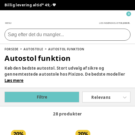
Billig levering altid* 49,- 💙
0
0,00 KR.
MENU
LOG IND
ØNSKELISTE
FORSIDE
AUTOSTOLE
AUTOSTOL FUNKTION
Autostol funktion
Køb den bedste autostol. Stort udvalg af sikre og
gennemtestede autostole hos Pixizoo. De bedste modeller
fra
Lionelo
, Britax Römer, Maxi-Cosi og Cybex. Valg af
Læs mere
bilsæde kan være svært. Der er mange muligheder. Vi
hjælper meget gerne med rådgivning, hvis du har brug for
Filtre
Relevans
det.
28 produkter