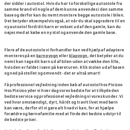
der sidder i autostol. Hvis du har to forskellige autostole fra
samme brand vil nogle af dem kunne anvendes i den samme
base og derfor kan du nemt montere begge autostole i bilen.
Det betyder eksempelvis også, at når du skal opgradere til en
ny autostol fordi dit barn er vokset ud af den gamle, kan du
nøjes med at købe en ny stol og anvende den gamle base.
Flere af de autostole vi forhandler kan ved hjælp af adaptere
monteres på en
barnevogn
eller
klapvogn
, det betyder at du
nemt kan tage dit barn ud af bilen uden at vække den lille,
hvis den er faldet i søvn på køreturen. Klik stolen ud af basen
og ned på stellet og omvendt - det er altså smart!
Få professionel vejledning inden køb af autostol hos Pixizoo
Hos Pixizoo yder vi hver dag vores bedste for at tilbyde den
bedste service og professionel vejledning vi vores kunder. Vi
ved hvor omstændigt, dyrt, hårdt og travlt livet med børn
kan være, derfor vil vi gøre alt hvad vi kan, for at hjælpe
forældre og børnefamilie med at finde det bedste udstyr til
de bedste priser.