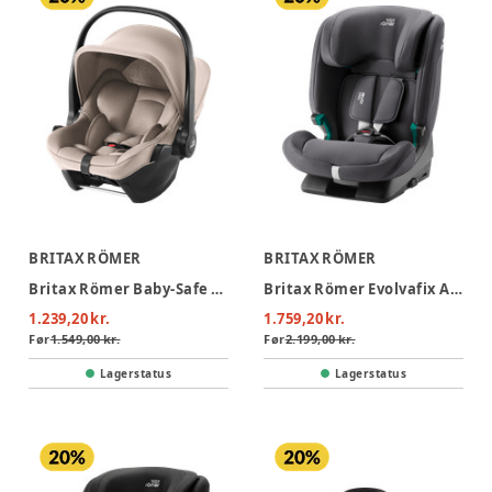
BRITAX RÖMER
BRITAX RÖMER
Britax Römer Baby-Safe Core Autostol - Chai
Britax Römer Evolvafix Autostol - Midnight Grey
1.239,20 kr.
1.759,20 kr.
Før
1.549,00 kr.
Før
2.199,00 kr.
Lagerstatus
Lagerstatus