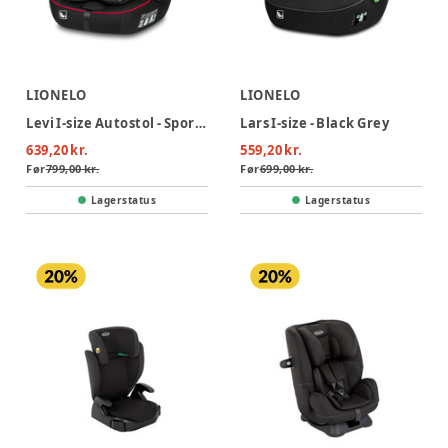
LIONELO
LIONELO
Levi I-size Autostol - Sporty Black
Lars I-size - Black Grey
639,20 kr.
559,20 kr.
Før
799,00 kr.
Før
699,00 kr.
Lagerstatus
Lagerstatus