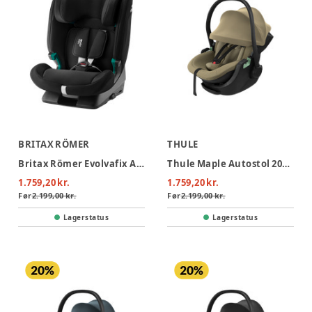
BRITAX RÖMER
THULE
Britax Römer Evolvafix Autostol - Space Black
Thule Maple Autostol 2026 - Faded Khaki
1.759,20 kr.
1.759,20 kr.
Før
2.199,00 kr.
Før
2.199,00 kr.
Lagerstatus
Lagerstatus