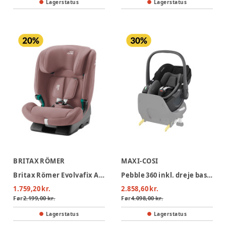
Lagerstatus
Lagerstatus
BRITAX RÖMER
MAXI-COSI
Britax Römer Evolvafix Autostol - Dusty Rose
Pebble 360 inkl. dreje base - Essential Black
1.759,20 kr.
2.858,60 kr.
Før
2.199,00 kr.
Før
4.098,00 kr.
Lagerstatus
Lagerstatus