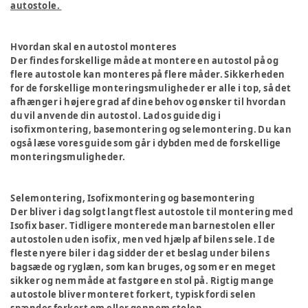
autostole.
Hvordan skal en autostol monteres
Der findes forskellige måde at montere en autostol på og
flere autostole kan monteres på flere måder. Sikkerheden
for de forskellige monteringsmuligheder er alle i top, så det
afhænger i højere grad af dine behov og ønsker til hvordan
du vil anvende din autostol. Lad os guide dig i
isofixmontering, basemontering og selemontering. Du kan
også læse vores guide som går i dybden med de forskellige
monteringsmuligheder.
Selemontering, Isofixmontering og basemontering
Der bliver i dag solgt langt flest autostole til montering med
Isofix baser. Tidligere monterede man barnestolen eller
autostolen uden isofix, men ved hjælp af bilens sele. I de
fleste nyere biler i dag sidder der et beslag under bilens
bagsæde og ryglæn, som kan bruges, og som er en meget
sikker og nem måde at fastgøre en stol på. Rigtig mange
autostole bliver monteret forkert, typisk fordi selen