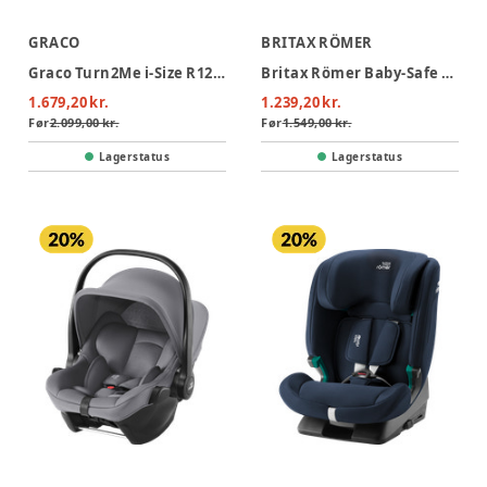
GRACO
BRITAX RÖMER
Graco Turn2Me i-Size R129 Autostol - Midnight
Britax Römer Baby-Safe Core Autostol - Midnight Grey
1.679,20 kr.
1.239,20 kr.
Før
2.099,00 kr.
Før
1.549,00 kr.
Lagerstatus
Lagerstatus