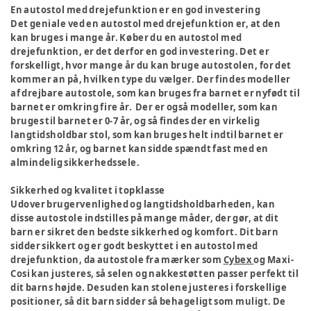
En autostol med drejefunktion er en god investering
Det geniale ved en autostol med drejefunktion er, at den
kan bruges i mange år. Køber du en autostol med
drejefunktion, er det derfor en god investering. Det er
forskelligt, hvor mange år du kan bruge autostolen, for det
kommer an på, hvilken type du vælger. Der findes modeller
af drejbare autostole, som kan bruges fra barnet er nyfødt til
barnet er omkring fire år. Der er også modeller, som kan
bruges til barnet er 0-7 år, og så findes der en virkelig
langtidsholdbar stol, som kan bruges helt indtil barnet er
omkring 12 år, og barnet kan sidde spændt fast med en
almindelig sikkerhedssele.
Sikkerhed og kvalitet i topklasse
Udover brugervenlighed og langtidsholdbarheden, kan
disse autostole indstilles på mange måder, der gør, at dit
barn er sikret den bedste sikkerhed og komfort. Dit barn
sidder sikkert og er godt beskyttet i en autostol med
drejefunktion, da autostole fra mærker som
Cybex
og Maxi-
Cosi kan justeres, så selen og nakkestøtten passer perfekt til
dit barns højde. Desuden kan stolene justeres i forskellige
positioner, så dit barn sidder så behageligt som muligt. De