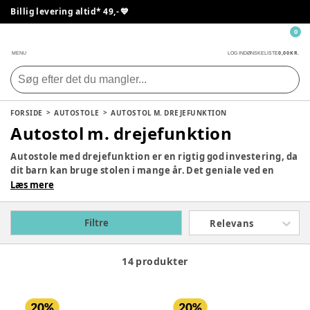
Billig levering altid* 49,- 💙
0
0,00 KR.
MENU
LOG IND
ØNSKELISTE
FORSIDE
AUTOSTOLE
AUTOSTOL M. DREJEFUNKTION
Autostol m. drejefunktion
Autostole med drejefunktion er en rigtig god investering, da
dit barn kan bruge stolen i mange år. Det geniale ved en
autostol med drejefunktion er, at den er vendbar, så stolen
Læs mere
både kan være fremadvendt og bagudvendt. Desuden er en
stol med denne drejemekanisme meget mere behagelig at
Filtre
Relevans
benytte for dig som forældre. Vi har autostole med
drejefunktion fra anerkendte mærker som Cybex, Britax og
Maxi-Cosi.
14 produkter