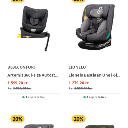
BEBECONFORT
LIONELO
Artemis 360 i-size Autostol - Mineral Black
Lionelo Bastiaan One i-Size Autostol - Grey Stone
1.599,20 kr.
1.279,20 kr.
Før
1.999,00 kr.
Før
1.599,00 kr.
Lagerstatus
Lagerstatus