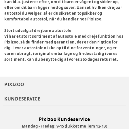
kan bl.a. justeres efter, om dit barn er vågent og sidder op,
eller om dit barn ligger ned og sover. Uanset hvilken drejbar
autostol du vælger, så er du sikret en topsikker og
komfortabel autostol, når du handler hos Pixizoo.
Stort udvalg af drejbare autostole
Vi har et stort sortiment af autostole med drejefunktion hos
Pixizoo, så du finder med garanti en, der er den rigtige for
dig. Lever autostolen ikke op til dine forventninger, og er
varen ubrugt, i original emballage og findes stadig i vores
sortiment, kan du benytte dig af vores 365 dages returret.
PIXIZOO
KUNDESERVICE
Pixizoo Kundeservice
Mandag - Fredag: 9-15 (lukket mellem 12-13)