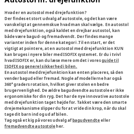
Hvad er en autostol med drejefunktion?
Der findes et stort udvalg af autostole, og det kan være
vanskeligt at gennemskue hvad man skal vælge. En autostol
med drejefunktion, også kaldet en drejbar autostol, kan
både være bagud- og fremadvendt. Der findes mange
varianter inden for denne kategori .Til en start, er det
vigtigt at pointere, at en autostol med drejefunktion KUN
kan bruges i nyere biler med ISOFIX systemet. Er du i tvivl
hvad ISOFIX er, kan du læse mere om det i vores
guide til
ISOFIX og generel sikkerhed i bilen.
En autostol med drejefunktion kan enten placeres, så den
vender bagud eller fremad. Nogle af modellerne har også
360° graders rotation, hvilket giver stolen en bedre
brugervenlighed. De ældre bagudvendte autostole er ikke
ergonomiske for din ryg. Det har de nye innovative autostole
med drejefunktion taget højde for. Takket være den smarte
drejemekanisme slipper du for at vride din krop, når du skal
tage dit barn ind og ud af bilen.
Tag også et kig på vores udvalg af
bagudvendte
eller
fremadvendte autostole
her.