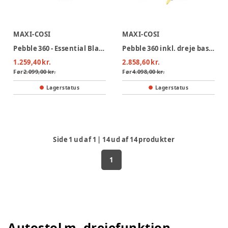
MAXI-COSI
MAXI-COSI
Pebble 360 - Essential Black
Pebble 360 inkl. dreje base - Essential Black
1.259,40 kr.
2.858,60 kr.
Før
2.099,00 kr.
Før
4.098,00 kr.
Lagerstatus
Lagerstatus
Side
1
ud af
1
|
14
ud af
14
produkter
1
Autostol m. drejefunktion