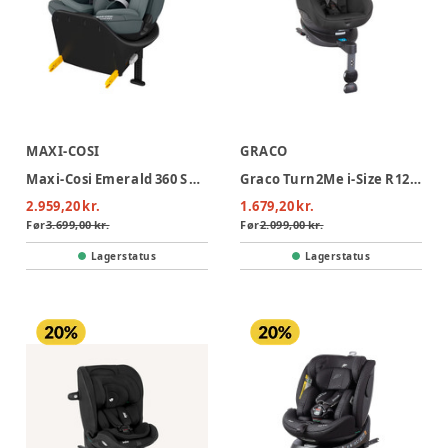
MAXI-COSI
GRACO
Maxi-Cosi Emerald 360 S Autostol - Tonal Graphite
Graco Turn2Me i-Size R129 Autostol - Midnight
2.959,20 kr.
1.679,20 kr.
Før
3.699,00 kr.
Før
2.099,00 kr.
Lagerstatus
Lagerstatus