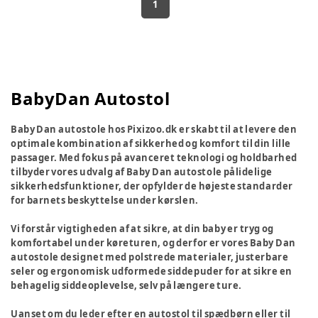
1
BabyDan Autostol
Baby Dan autostole hos Pixizoo.dk er skabt til at levere den
optimale kombination af sikkerhed og komfort til din lille
passager. Med fokus på avanceret teknologi og holdbarhed
tilbyder vores udvalg af Baby Dan autostole pålidelige
sikkerhedsfunktioner, der opfylder de højeste standarder
for barnets beskyttelse under kørslen.
Vi forstår vigtigheden af at sikre, at din baby er tryg og
komfortabel under køreturen, og derfor er vores Baby Dan
autostole designet med polstrede materialer, justerbare
seler og ergonomisk udformede siddepuder for at sikre en
behagelig siddeoplevelse, selv på længere ture.
Uanset om du leder efter en autostol til spædbørn eller til