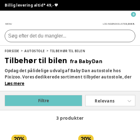
Billig levering altid* 49,- 💙
0
0,00 KR.
MENU
LOG IND
ØNSKELISTE
FORSIDE
AUTOSTOLE
TILBEHØR TIL BILEN
Tilbehør til bilen
fra BabyDan
Opdag det pålidelige udvalg af Baby Dan autostole hos
Pixizoo. Vores dedikerede sortiment tilbyder autostole, der
prioriterer sikkerhed uden at gå på kompromis med
Læs mere
komforten. Udforsk vores udvalg i dag og find den perfekte
Baby Dan autostol, der opfylder dine behov og sikrer din
Filtre
Relevans
babys sikkerhed under køreturen.
3 produkter