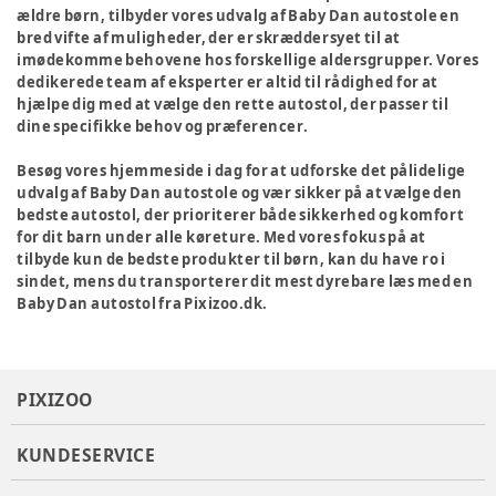
ældre børn, tilbyder vores udvalg af Baby Dan autostole en
bred vifte af muligheder, der er skræddersyet til at
imødekomme behovene hos forskellige aldersgrupper. Vores
dedikerede team af eksperter er altid til rådighed for at
hjælpe dig med at vælge den rette autostol, der passer til
dine specifikke behov og præferencer.
Besøg vores hjemmeside i dag for at udforske det pålidelige
udvalg af Baby Dan autostole og vær sikker på at vælge den
bedste autostol, der prioriterer både sikkerhed og komfort
for dit barn under alle køreture. Med vores fokus på at
tilbyde kun de bedste produkter til børn, kan du have ro i
sindet, mens du transporterer dit mest dyrebare læs med en
Baby Dan autostol fra Pixizoo.dk.
PIXIZOO
KUNDESERVICE