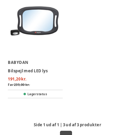
BABYDAN
Bilspejl med LED lys
191,20 kr.
Før
239,00 kr.
Lagerstatus
Side
1
ud af
1
|
3
ud af
3
produkter