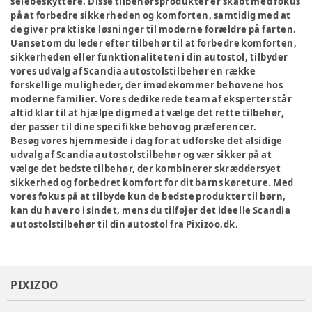
selebeskyttere. Disse tilbehørsprodukter er skabt med fokus
på at forbedre sikkerheden og komforten, samtidig med at
de giver praktiske løsninger til moderne forældre på farten.
Uanset om du leder efter tilbehør til at forbedre komforten,
sikkerheden eller funktionaliteten i din autostol, tilbyder
vores udvalg af Scandia autostolstilbehør en række
forskellige muligheder, der imødekommer behovene hos
moderne familier. Vores dedikerede team af eksperter står
altid klar til at hjælpe dig med at vælge det rette tilbehør,
der passer til dine specifikke behov og præferencer.
Besøg vores hjemmeside i dag for at udforske det alsidige
udvalg af Scandia autostolstilbehør og vær sikker på at
vælge det bedste tilbehør, der kombinerer skræddersyet
sikkerhed og forbedret komfort for dit barns køreture. Med
vores fokus på at tilbyde kun de bedste produkter til børn,
kan du have ro i sindet, mens du tilføjer det ideelle Scandia
autostolstilbehør til din autostol fra Pixizoo.dk.
PIXIZOO