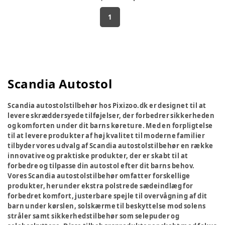
1
Scandia Autostol
Scandia autostolstilbehør hos Pixizoo.dk er designet til at
levere skræddersyede tilføjelser, der forbedrer sikkerheden
og komforten under dit barns køreture. Med en forpligtelse
til at levere produkter af høj kvalitet til moderne familier
tilbyder vores udvalg af Scandia autostolstilbehør en række
innovative og praktiske produkter, der er skabt til at
forbedre og tilpasse din autostol efter dit barns behov.
Vores Scandia autostolstilbehør omfatter forskellige
produkter, herunder ekstra polstrede sædeindlæg for
forbedret komfort, justerbare spejle til overvågning af dit
barn under kørslen, solskærme til beskyttelse mod solens
stråler samt sikkerhedstilbehør som selepuder og