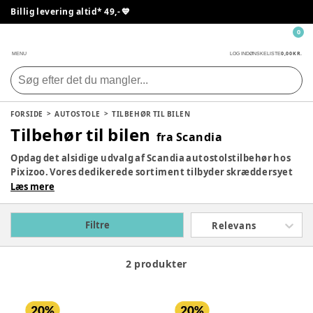
Billig levering altid* 49,- 💙
0
0,00 KR.
MENU
LOG IND
ØNSKELISTE
FORSIDE
AUTOSTOLE
TILBEHØR TIL BILEN
Tilbehør til bilen
fra Scandia
Opdag det alsidige udvalg af Scandia autostolstilbehør hos
Pixizoo. Vores dedikerede sortiment tilbyder skræddersyet
tilbehør, der forbedrer sikkerheden og komforten under
Læs mere
kørslen. Uanset om du leder efter ekstra
sikkerhedselementer, komfortable tilbehørsprodukter eller
Filtre
Relevans
praktiske tilføjelser til din autostol, kan du finde det ideelle
Scandia autostolstilbehør, der opfylder dine behov, hos os.
2 produkter