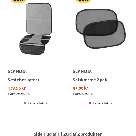
SCANDIA
SCANDIA
Sædebeskytter
Solskærme 2 pak
159,96 kr.
47,96 kr.
Før
199,95 kr.
Før
59,95 kr.
Lagerstatus
Lagerstatus
Side
1
ud af
1
|
2
ud af
2
produkter