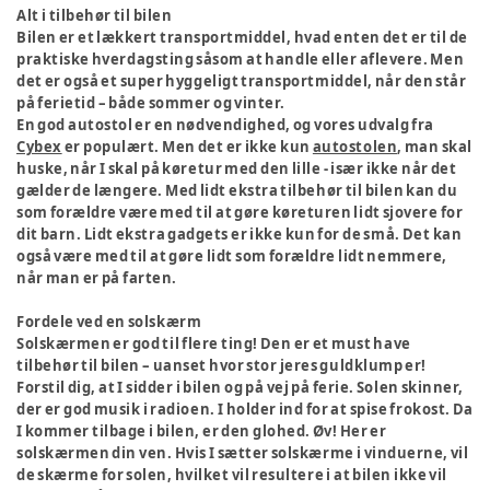
Alt i tilbehør til bilen
Bilen er et lækkert transportmiddel, hvad enten det er til de
praktiske hverdagsting såsom at handle eller aflevere. Men
det er også et super hyggeligt transportmiddel, når den står
på ferietid – både sommer og vinter.
En god autostol er en nødvendighed, og vores udvalg fra
Cybex
er populært. Men det er ikke kun
autostolen
, man skal
huske, når I skal på køretur med den lille - især ikke når det
gælder de længere. Med lidt ekstra tilbehør til bilen kan du
som forældre være med til at gøre køreturen lidt sjovere for
dit barn. Lidt ekstra gadgets er ikke kun for de små. Det kan
også være med til at gøre lidt som forældre lidt nemmere,
når man er på farten.
Fordele ved en solskærm
Solskærmen er god til flere ting! Den er et must have
tilbehør til bilen – uanset hvor stor jeres guldklump er!
Forstil dig, at I sidder i bilen og på vej på ferie. Solen skinner,
der er god musik i radioen. I holder ind for at spise frokost. Da
I kommer tilbage i bilen, er den glohed. Øv! Her er
solskærmen din ven. Hvis I sætter solskærme i vinduerne, vil
de skærme for solen, hvilket vil resultere i at bilen ikke vil