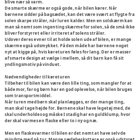
blive nær så varm.
De smarte skærme er også gode, når bilen kører. Når
børnene sidder på bagsædet, kan det være svært at flygte fra
solen skarpe stråler, når luren kalder. Men en solskærm kan
man så nemt som ingenting skærme for solen, så de små ikke
bliver forstyrret eller irriteret af solens stråler.
Udover deres evner til at holde solen ude af bilen, er mange
skærme også udsmykket. På den måde har børnene noget
nyt at kigge på, hvis køreturen føles for lang. Der er masser
af smarte design at vælge i mellem, så dit barn kan få sit
yndlingsmotiv på vinduet.
Nødvendigheder til køreturen
Tilbehør til bilen kan være den lille ting, som mangler for at
både mor, far og børn har en god oplevelse, når bilen bruges
som transportmiddel.
Når turen med børn skal planlægges, er der mange ting,
man skal tage højde for. Børnene skal have legetøj med, de
skal underholdes og måske I stadig har en guldklump, hvor
der skal varmes en flaske eller to i ny og næ.
Men en flaskevarmer til bilen er det nemt at have selv de
mindste med på tur. Mange sædebeskyttere er også udstyret