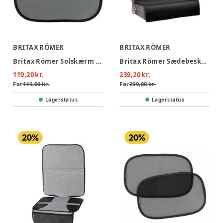
BRITAX RÖMER
BRITAX RÖMER
Britax Römer Solskærm Selvklæbende 2-pak
Britax Römer Sædebeskytter
119,20 kr.
239,20 kr.
Før
149,00 kr.
Før
299,00 kr.
Lagerstatus
Lagerstatus