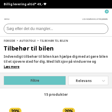
Billig levering altid* 49,- 💙
0
0,00 KR.
MENU
LOG IND
ØNSKELISTE
FORSIDE
AUTOSTOLE
TILBEHØR TIL BILEN
Tilbehør til bilen
Indvendigt tilbehør til bilen kan hjælpe dig med at gøre bilen
til et sjovere sted for dig. Med lidt sjov på vinduerne og
beskyttelse på sædet, er bilen klar til både børn og voksne.
Læs mere
På den måde kan både forældre og børn nyde køreturen –
hvad enten den vare 5 minutter eller 5 timer.
Filtre
Relevans
15 produkter