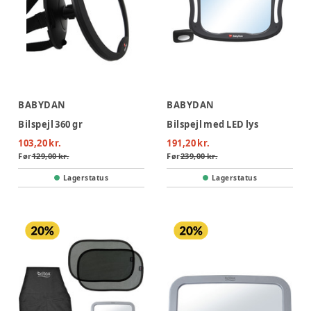
BABYDAN
BABYDAN
Bilspejl 360 gr
Bilspejl med LED lys
103,20 kr.
191,20 kr.
Før
129,00 kr.
Før
239,00 kr.
Lagerstatus
Lagerstatus