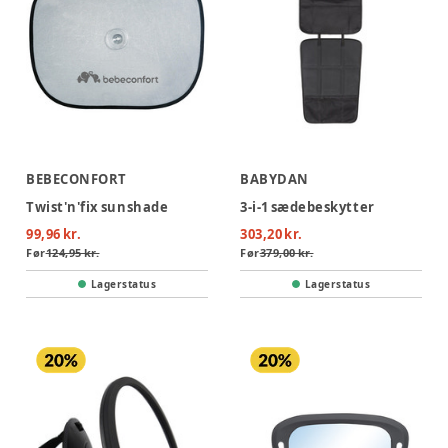
BEBECONFORT
BABYDAN
Twist'n'fix sunshade
3-i-1 sædebeskytter
99,96 kr.
303,20 kr.
Før
124,95 kr.
Før
379,00 kr.
Lagerstatus
Lagerstatus