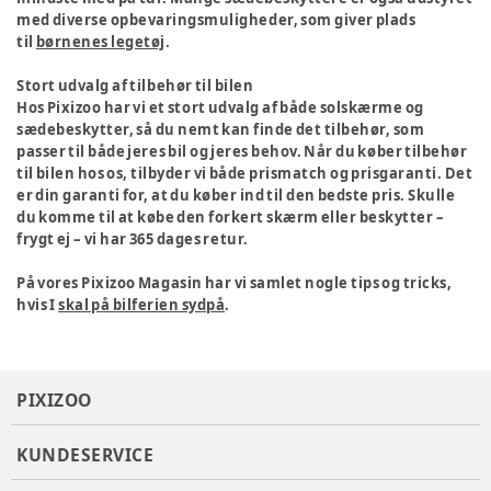
med diverse opbevaringsmuligheder, som giver plads
til
børnenes legetøj
.
Stort udvalg af tilbehør til bilen
Hos Pixizoo har vi et stort udvalg af både solskærme og
sædebeskytter, så du nemt kan finde det tilbehør, som
passer til både jeres bil og jeres behov. Når du køber tilbehør
til bilen hos os, tilbyder vi både prismatch og prisgaranti. Det
er din garanti for, at du køber ind til den bedste pris. Skulle
du komme til at købe den forkert skærm eller beskytter –
frygt ej – vi har 365 dages retur.
På vores Pixizoo Magasin har vi samlet nogle tips og tricks,
hvis I
skal på bilferien sydpå
.
PIXIZOO
KUNDESERVICE