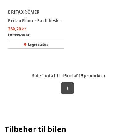
BRITAX RÖMER
Britax Römer Sædebeskytter i Læder
359,20 kr.
Før
449,00 kr.
Lagerstatus
Side
1
ud af
1
|
15
ud af
15
produkter
1
Tilbehør til bilen