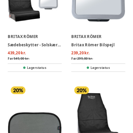
BRITAX RÖMER
BRITAX RÖMER
Sædebeskytter - Solskærm - Babyspejl pakke
Britax Römer Bilspejl
439,20 kr.
239,20 kr.
Før
549,00 kr.
Før
299,00 kr.
Lagerstatus
Lagerstatus