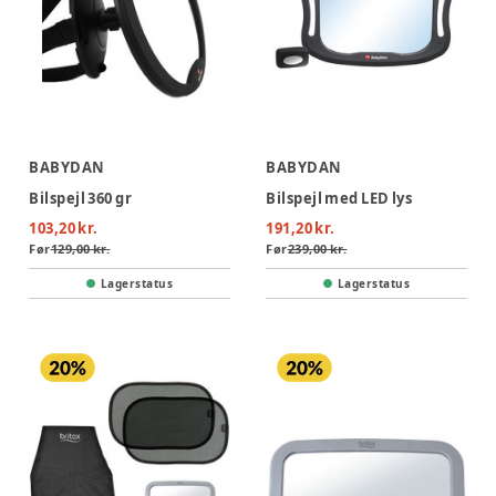
BABYDAN
BABYDAN
Bilspejl 360 gr
Bilspejl med LED lys
103,20 kr.
191,20 kr.
Før
129,00 kr.
Før
239,00 kr.
Lagerstatus
Lagerstatus