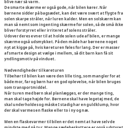
blive nær så varm.
De smarte skærme er også gode, når bilen kører. Når
børnene sidder på bagsædet, kan det være svært at flygte fra
solen skarpe stråler, når luren kalder. Men en solskærm kan
man så nemt som ingenting skærme for solen, så de små ikke
bliver forstyrret eller irriteret af solens stråler.
Udover deres evner til at holde solen ude af bilen, er mange
skærme også udsmykket. På den måde har børnene noget
nyt at kigge på, hvis køreturen føles for lang. Der er masser
af smarte design at vælge i mellem, så dit barn kan få sit
yndlingsmotiv på vinduet.
Nødvendigheder til køreturen
Tilbehør til bilen kan være den lille ting, som mangler for at
både mor, far og børn har en god oplevelse, når bilen bruges
som transportmiddel.
Når turen med børn skal planlægges, er der mange ting,
man skal tage højde for. Børnene skal have legetøj med, de
skal underholdes og måske I stadig har en guldklump, hvor
der skal varmes en flaske eller to i ny og næ.
Men en flaskevarmer til bilen er det nemt at have selv de
mindste med på tur. Mange sædebeskyttere er også udstyret