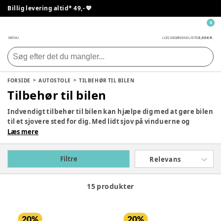
Billig levering altid* 49,- 💙
0
0,00 KR.
MENU
LOG IND
ØNSKELISTE
FORSIDE
AUTOSTOLE
TILBEHØR TIL BILEN
Tilbehør til bilen
Indvendigt tilbehør til bilen kan hjælpe dig med at gøre bilen
til et sjovere sted for dig. Med lidt sjov på vinduerne og
beskyttelse på sædet, er bilen klar til både børn og voksne.
Læs mere
På den måde kan både forældre og børn nyde køreturen –
hvad enten den vare 5 minutter eller 5 timer.
Filtre
Relevans
15 produkter