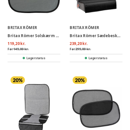
BRITAX RÖMER
BRITAX RÖMER
Britax Römer Solskærm Selvklæbende 2-pak
Britax Römer Sædebeskytter
119,20 kr.
239,20 kr.
Før
149,00 kr.
Før
299,00 kr.
Lagerstatus
Lagerstatus