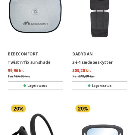
BEBECONFORT
BABYDAN
Twist'n'fix sunshade
3-i-1 sædebeskytter
99,96 kr.
303,20 kr.
Før
124,95 kr.
Før
379,00 kr.
Lagerstatus
Lagerstatus