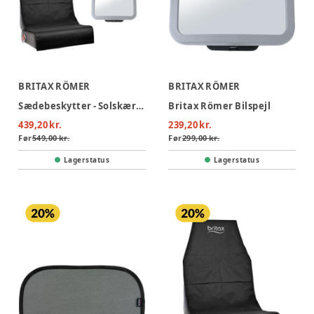
BRITAX RÖMER
BRITAX RÖMER
Sædebeskytter - Solskærm - Babyspejl pakke
Britax Römer Bilspejl
439,20 kr.
239,20 kr.
Før
549,00 kr.
Før
299,00 kr.
Lagerstatus
Lagerstatus