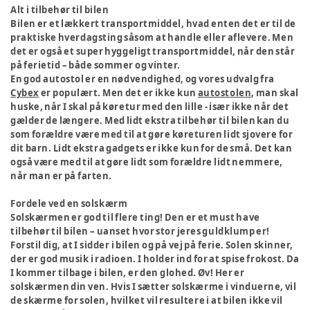
Alt i tilbehør til bilen
Bilen er et lækkert transportmiddel, hvad enten det er til de
praktiske hverdagsting såsom at handle eller aflevere. Men
det er også et super hyggeligt transportmiddel, når den står
på ferietid – både sommer og vinter.
En god autostol er en nødvendighed, og vores udvalg fra
Cybex
er populært. Men det er ikke kun
autostolen
, man skal
huske, når I skal på køretur med den lille - især ikke når det
gælder de længere. Med lidt ekstra tilbehør til bilen kan du
som forældre være med til at gøre køreturen lidt sjovere for
dit barn. Lidt ekstra gadgets er ikke kun for de små. Det kan
også være med til at gøre lidt som forældre lidt nemmere,
når man er på farten.
Fordele ved en solskærm
Solskærmen er god til flere ting! Den er et must have
tilbehør til bilen – uanset hvor stor jeres guldklump er!
Forstil dig, at I sidder i bilen og på vej på ferie. Solen skinner,
der er god musik i radioen. I holder ind for at spise frokost. Da
I kommer tilbage i bilen, er den glohed. Øv! Her er
solskærmen din ven. Hvis I sætter solskærme i vinduerne, vil
de skærme for solen, hvilket vil resultere i at bilen ikke vil