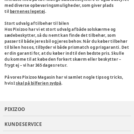
med diverse opbevaringsmuligheder, som giver plads
til
børnenes legetøj
.
Stort udvalg af tilbehør til bilen
Hos Pixizoo har vi et stort udvalg af både solskærme og
sædebeskytter, så du nemt kan finde det tilbehør, som
passer til både jeres bil og jeres behov. Når du køber tilbehør
til bilen hos os, tilbyder vi både prismatch og prisgaranti. Det
er din garanti for, at du køber ind til den bedste pris. Skulle
du komme til at købe den forkert skærm eller beskytter –
frygt ej – vi har 365 dages retur.
På vores Pixizoo Magasin har vi samlet nogle tips og tricks,
hvis I
skal på bilferien sydpå
.
PIXIZOO
KUNDESERVICE