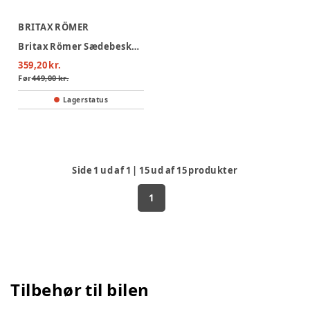
BRITAX RÖMER
Britax Römer Sædebeskytter i Læder
359,20 kr.
Før
449,00 kr.
Lagerstatus
Side
1
ud af
1
|
15
ud af
15
produkter
1
Tilbehør til bilen