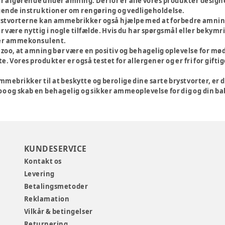
 er afgørende under amning. Derfor er alle vores produkter designet 
gende instruktioner om rengøring og vedligeholdelse.
rystvorterne kan ammebrikker også hjælpe med at forbedre amning
være nyttig i nogle tilfælde. Hvis du har spørgsmål eller bekymr
ler ammekonsulent.
izoo, at amning bør være en positiv og behagelig oplevelse for mød
. Vores produkter er også testet for allergener og er fri for gift
ammebrikker til at beskytte og berolige dine sarte brystvorter, er 
o og skab en behagelig og sikker ammeoplevelse for dig og din ba
KUNDESERVICE
Kontakt os
Levering
Betalingsmetoder
Reklamation
Vilkår & betingelser
Returnering