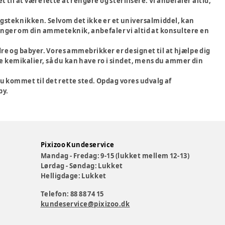
til at være lette at rengøre og sterilisere. Vi anbefaler altid,
steknikken. Selvom det ikke er et universalmiddel, kan
inger om din ammeteknik, anbefaler vi altid at konsultere en
re og babyer. Vores ammebrikker er designet til at hjælpe dig
ige kemikalier, så du kan have ro i sindet, mens du ammer din
du kommet til det rette sted. Opdag vores udvalg af
by.
Pixizoo Kundeservice
Mandag - Fredag: 9-15 (lukket mellem 12-13)
Lørdag - Søndag: Lukket
Helligdage: Lukket
Telefon: 88 88 74 15
kundeservice@pixizoo.dk