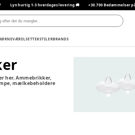

Lyn hurtig 1-3 hverdages levering 🚚
+30.700 Bedømmelser på T
BØRNEVÆRELSET
TEKSTILER
BRANDS
er
iser her. Ammebrikker,
umpe, mælkebeholdere