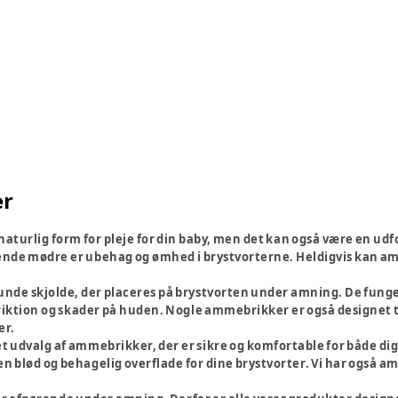
r
aturlig form for pleje for din baby, men det kan også være en ud
de mødre er ubehag og ømhed i brystvorterne. Heldigvis kan amme
nde skjolde, der placeres på brystvorten under amning. De fung
iktion og skader på huden. Nogle ammebrikker er også designet til
er.
 et udvalg af ammebrikker, der er sikre og komfortable for både dig
 en blød og behagelig overflade for dine brystvorter. Vi har også a