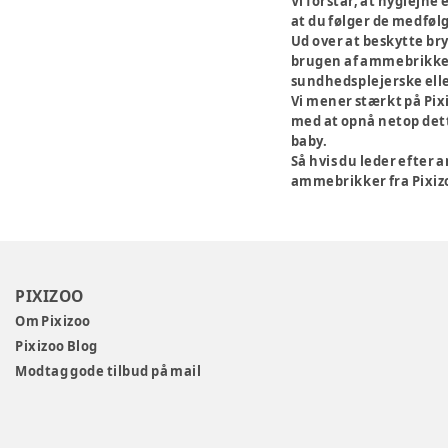
Vi forstår, at hygiejne
at du følger de medføl
Ud over at beskytte b
brugen af ammebrikker 
sundhedsplejerske el
Vi mener stærkt på Pix
med at opnå netop dette
baby.
Så hvis du leder efter 
ammebrikker fra Pixizo
PIXIZOO
Om Pixizoo
Pixizoo Blog
Modtag gode tilbud på mail