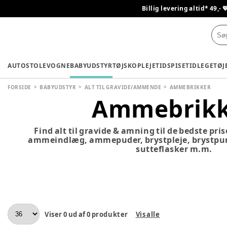
Billig levering altid* 49,- 
AUTOSTOLE
VOGNE
BABYUDSTYR
TØJ
SKO
PLEJETID
SPISETID
LEGETØJ
FORSIDE
BABYUDSTYR
ALT TIL GRAVIDE/AMMENDE
AMMEBRIKKER
Ammebrikk
Find alt til gravide & amning til de bedste pr
ammeindlæg, ammepuder, brystpleje, brystp
sutteflasker m.m.
Viser
0
ud af
0
produkter
Vis alle