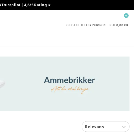
rustpilot | 4,6/5 Rating ⭐️
0
0,00 KR.
SIDST SETE
LOG IND
ØNSKELISTE
Relevans