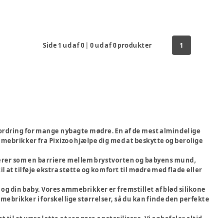
Side
1
ud af
0
|
0
ud af
0
produkter
1
fordring for mange nybagte mødre. En af de mest almindelige
brikker fra Pixizoo hjælpe dig med at beskytte og berolige
erer som en barriere mellem brystvorten og babyens mund,
 at tilføje ekstra støtte og komfort til mødre med flade eller
 og din baby. Vores ammebrikker er fremstillet af blød silikone
mmebrikker i forskellige størrelser, så du kan finde den perfekte