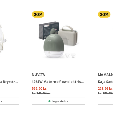
NUVITA
MAMALI
Medela Motion InBra Brysttragte 24 mm, 2-pak
1264W Materno flow elektrisk brystpumpe
Kaja Sæt
599,20 kr.
223,96 kr
Før
749,00 kr.
Før
279,95 
us
Lagerstatus