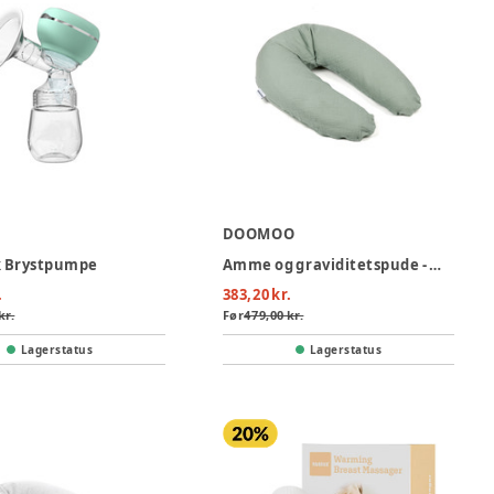
DOOMOO
k Brystpumpe
Amme og graviditetspude - Muslin grøn
.
383,20 kr.
kr.
Før
479,00 kr.
Lagerstatus
Lagerstatus