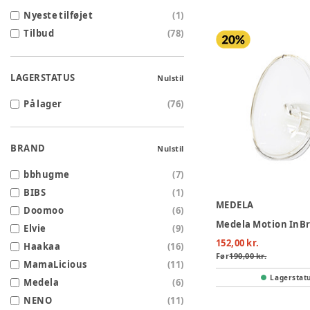
Nyeste tilføjet
(
1
)
Tilbud
(
78
)
LAGERSTATUS
Nulstil
På lager
(
76
)
BRAND
Nulstil
bbhugme
(
7
)
BIBS
(
1
)
MEDELA
Doomoo
(
6
)
Elvie
(
9
)
152,00 kr.
Haakaa
(
16
)
Før
190,00 kr.
MamaLicious
(
11
)
Lagerstat
Medela
(
6
)
NENO
(
11
)