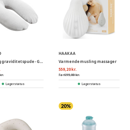
O
HAAKAA
Amme og graviditetspude - Grå
Varmende musling massager
.
559,20 kr.
kr.
Før
699,00 kr.
Lagerstatus
Lagerstatus