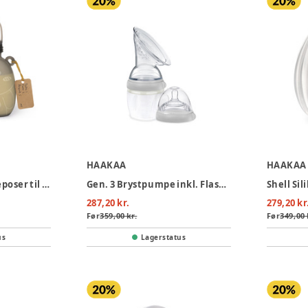
HAAKAA
HAAKAA
Happii Bear Silikoneposer til mælk, 260ml - 2-pak
Gen. 3 Brystpumpe inkl. Flasketud
287,20 kr.
279,20 kr
Før
359,00 kr.
Før
349,00 
us
Lagerstatus