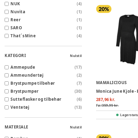
NUK
(
4
)
Nuvita
(
1
)
Reer
(
1
)
SARO
(
1
)
That´s Mine
(
4
)
KATEGORI
Nulstil
Ammepude
(
17
)
Ammeundertøj
(
2
)
MAMALICIOUS
Brystpumpe tilbehør
(
7
)
Brystpumper
(
30
)
Monica June Kjole -
Sutteflasker og tilbehør
(
6
)
287,96 kr.
Før
359,95 kr.
Ventetøj
(
13
)
Lagerstat
MATERIALE
Nulstil