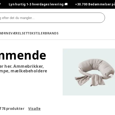

Lyn hurtig 1-3 hverdages levering 🚚
+30.700 Bedømmelser på T
BØRNEVÆRELSET
TEKSTILER
BRANDS
/ammende
iser her. Ammebrikker,
umpe, mælkebeholdere
f
78
produkter
Vis alle