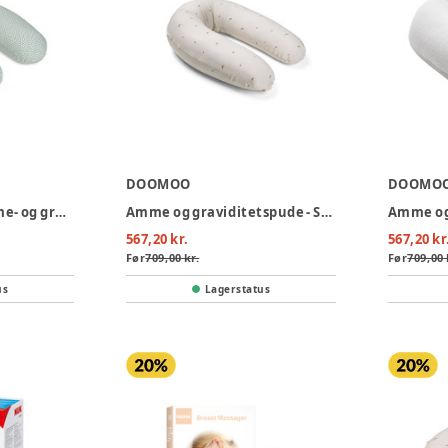
DOOMOO
DOOMO
Doomoo Buddy amme- og graviditetspude – Cloudy Kak
Amme og graviditetspude - Svampe
567,20 kr.
567,20 kr
Før
709,00 kr.
Før
709,00 
us
Lagerstatus