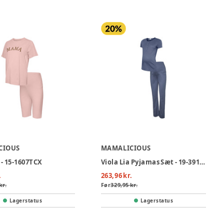
CIOUS
MAMALICIOUS
 - 15-1607TCX
Viola Lia Pyjamas Sæt - 19-3919TCX
.
263,96 kr.
kr.
Før
329,95 kr.
Lagerstatus
Lagerstatus