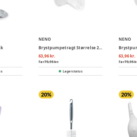
NENO
NENO
ck
Brystpumpetragt Størrelse 21 (17-18 mm) 1 stk
63,96 kr.
63,96 kr.
Før
79,95 kr.
Før
79,95 k
us
Lagerstatus