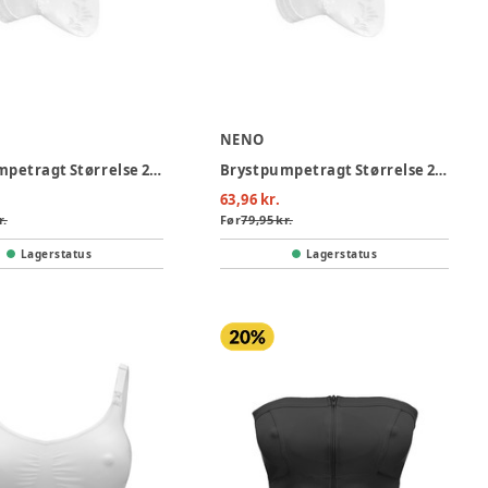
NENO
Brystpumpetragt Størrelse 27 (23-24 mm)
Brystpumpetragt Størrelse 24 (19-22 mm)
63,96 kr.
r.
Før
79,95 kr.
Lagerstatus
Lagerstatus