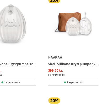
HAAKAA
Shell Silikone Brystpumpe 120ml
Shell Silikone Brystpumpe 120ml - 2-pak
.
399,20 kr.
kr.
Før
499,00 kr.
Lagerstatus
Lagerstatus