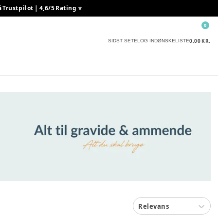
rustpilot | 4,6/5 Rating ⭐️
0
0,00 KR.
SIDST SETE
LOG IND
ØNSKELISTE
Relevans