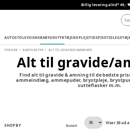
Billig levering altid* 49,- 
AUTOSTOLE
VOGNE
BABYUDSTYR
TØJ
SKO
PLEJETID
SPISETID
LEGETØJ
FORSIDE
BABYUDSTYR
ALT TIL GRAVIDE/AMMENDE
Alt til gravide
Find alt til gravide & amning til de bedste pr
ammeindlæg, ammepuder, brystpleje, brystp
sutteflasker m.m.
Viser
36
ud a
SHOP BY
Nulstil