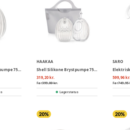
HAAKAA
SARO
Shell Silikone Brystpumpe 75ml
Shell Silikone Brystpumpe 75ml - 2-pak
Elektris
319,20 kr.
599,96 kr
Før
399,00 kr.
Før
749,95 
us
Lagerstatus