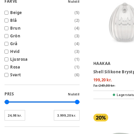
FARVE
Nulstil
Beige
(
5
)
Blå
(
2
)
Brun
(
4
)
Grön
(
3
)
Grå
(
4
)
Hvid
(
3
)
Ljusrosa
(
1
)
HAAKAA
Rosa
(
1
)
Svart
(
6
)
199,20 kr.
Før
249,00 kr.
PRIS
Nulstil
Lagerstat
24,98 kr.
3.999,20 kr.