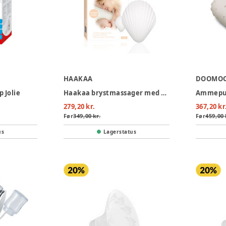
HAAKAA
DOOMO
 Jolie
Haakaa brystmassager med vibrator "Muslingskallen"
Ammepud
279,20 kr.
367,20 kr
Før
349,00 kr.
Før
459,00 
us
Lagerstatus