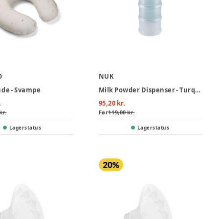
O
NUK
e - Svampe
Milk Powder Dispenser - Turquoise
.
95,20 kr.
kr.
Før
119,00 kr.
Lagerstatus
Lagerstatus