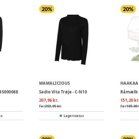
MAMALICIOUS
HAAKAA
 BS000088
Sadie Vita Trøje - C-N10
207,96 kr.
151,20 kr
Før
259,95 kr.
Før
189,00 
us
Lagerstatus