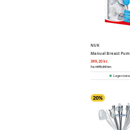
NUK
Manual Breast Pump
399,20 kr.
Før
499,00 kr.
Lagerstat