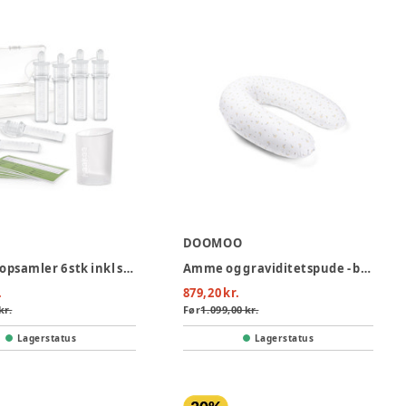
DOOMOO
Råmælk opsamler 6 stk inkl silikonekop
Amme og graviditetspude - blomst
.
879,20 kr.
kr.
Før
1.099,00 kr.
Lagerstatus
Lagerstatus