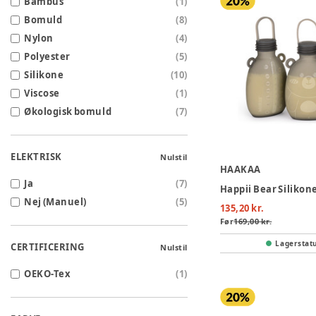
Bambus
(
1
)
Bomuld
(
8
)
Nylon
(
4
)
Polyester
(
5
)
Silikone
(
10
)
Viscose
(
1
)
Økologisk bomuld
(
7
)
ELEKTRISK
Nulstil
HAAKAA
Ja
(
7
)
Nej (Manuel)
(
5
)
135,20 kr.
Før
169,00 kr.
Lagerstat
CERTIFICERING
Nulstil
OEKO-Tex
(
1
)