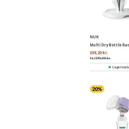
NUK
Multi Dry Bottle Ra
239,20 kr.
Før
299,00 kr.
Lagerstat