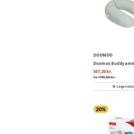
DOOMOO
567,20 kr.
Før
709,00 kr.
Lagerstat