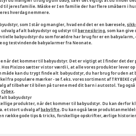
r du mangler til dig og din baby, så er det vigtigt at du finder det
d til jeres familie. Måske er I en familie der har flere småbørn i hu
e jeres hverdag nemmere.
abyudstyr, som I står og mangler, hvad end det er en bæresele,
sikk
 udvalg af alt babyudstyr og udstyr til
børnesikring
, som kan give
ntielle babyudstyr du som forældre har brug for er en babyalarm
te og testvindende babyalarmer fra Neonate.
år det kommer til babyudstyr. Det er vigtigt at I finder det der pa
 Hos Pixizoo sætter vi stor værdi i, at alle vores produkter lever o
n måde kan du trygt finde alt babyudstyr, du har brug for uden at 
cykel fra populære mærker - se f.eks. vores sortiment af TRYBIKE c
alg af tilbehør til bilen på turene med dit barn i autostol. Tag også
e
Cybex
.
f alt babyudstyr
ellige produkter, når det kommer til babyudstyr. Du kan derfor kl
a. et stort udvalg af
babylifte
. Du kan også læse produktanmeldels
en række gode tips & tricks, forskellige opskrifter, ærlige histor