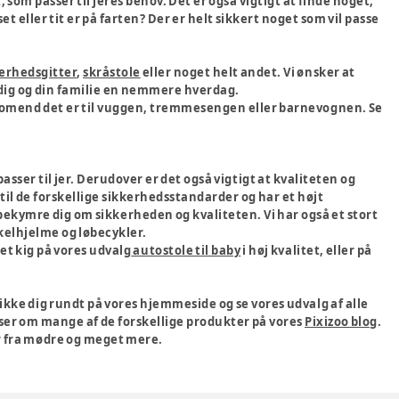
, som passer til jeres behov. Det er også vigtigt at finde noget,
set eller tit er på farten? Der er helt sikkert noget som vil passe
erhedsgitter
,
skråstole
eller noget helt andet. Vi ønsker at
 dig og din familie en nemmere hverdag.
, omend det er til vuggen, tremmesengen eller barnevognen. Se
sser til jer. Derudover er det også vigtigt at kvaliteten og
p til de forskellige sikkerhedsstandarder og har et højt
bekymre dig om sikkerheden og kvaliteten. Vi har også et stort
ykelhjelme og løbecykler.
 et kig på vores udvalg
autostole til baby
i høj kvalitet, eller på
ikke dig rundt på vores hjemmeside og se vores udvalg af alle
er om mange af de forskellige produkter på vores
Pixizoo blog
.
ier fra mødre og meget mere.