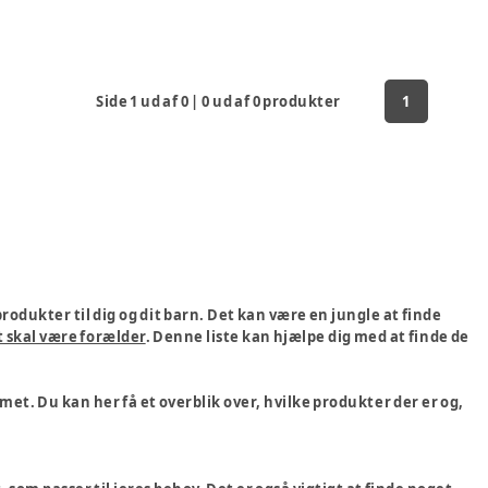
Side
1
ud af
0
|
0
ud af
0
produkter
1
odukter til dig og dit barn. Det kan være en jungle at finde
rt skal være forælder
. Denne liste kan hjælpe dig med at finde de
mmet. Du kan her få et overblik over, hvilke produkter der er og,