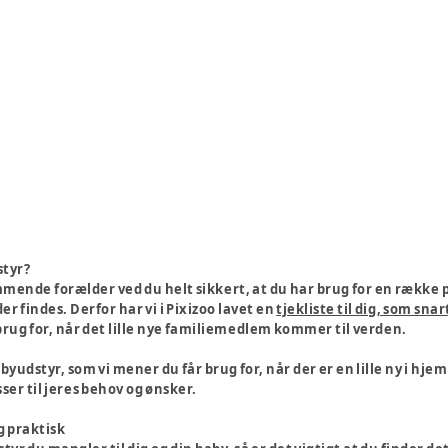
styr?
ende forælder ved du helt sikkert, at du har brug for en række pr
er findes. Derfor har vi i Pixizoo lavet en
tjekliste til dig, som sna
brug for, når det lille nye familiemedlem kommer til verden.
abyudstyr, som vi mener du får brug for, når der er en lille ny i hje
ser til jeres behov og ønsker.
g praktisk