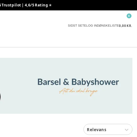
rustpilot | 4,6/5 Rating ⭐️
0
0,00 KR.
SIDST SETE
LOG IND
ØNSKELISTE
Relevans