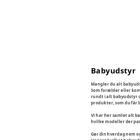
Babyudstyr
Mangler du alt babyud
Som forælder eller komm
rundt i alt babyudstyr d
produkter, som du får 
Vi har her samlet alt b
hvilke modeller der pas
Gør din hverdag nem o