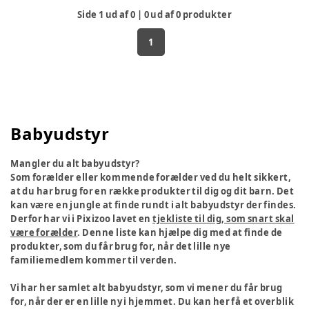
Side
1
ud af
0
|
0
ud af
0
produkter
1
Babyudstyr
Mangler du alt babyudstyr?
Som forælder eller kommende forælder ved du helt sikkert,
at du har brug for en række produkter til dig og dit barn. Det
kan være en jungle at finde rundt i alt babyudstyr der findes.
Derfor har vi i Pixizoo lavet en
tjekliste til dig, som snart skal
være forælder
. Denne liste kan hjælpe dig med at finde de
produkter, som du får brug for, når det lille nye
familiemedlem kommer til verden.
Vi har her samlet alt babyudstyr, som vi mener du får brug
for, når der er en lille ny i hjemmet. Du kan her få et overblik