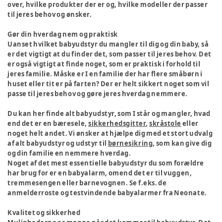
over, hvilke produkter der er og, hvilke modeller der passer
til jeres behov og ønsker.
Gør din hverdag nem og praktisk
Uanset hvilket babyudstyr du mangler til dig og din baby, så
er det vigtigt at du finder det, som passer til jeres behov. Det
er også vigtigt at finde noget, som er praktisk i forhold til
jeres familie. Måske er I en familie der har flere småbørn i
huset eller tit er på farten? Der er helt sikkert noget som vil
passe til jeres behov og gøre jeres hverdag nemmere.
Du kan her finde alt babyudstyr, som I står og mangler, hvad
end det er en bæresele,
sikkerhedsgitter
,
skråstole
eller
noget helt andet. Vi ønsker at hjælpe dig med et stort udvalg
af alt babyudstyr og udstyr til
børnesikring
, som kan give dig
og din familie en nemmere hverdag.
Noget af det mest essentielle babyudstyr du som forældre
har brug for er en babyalarm, omend det er til vuggen,
tremmesengen eller barnevognen. Se f.eks. de
anmelderroste og testvindende babyalarmer fra Neonate.
Kvalitet og sikkerhed