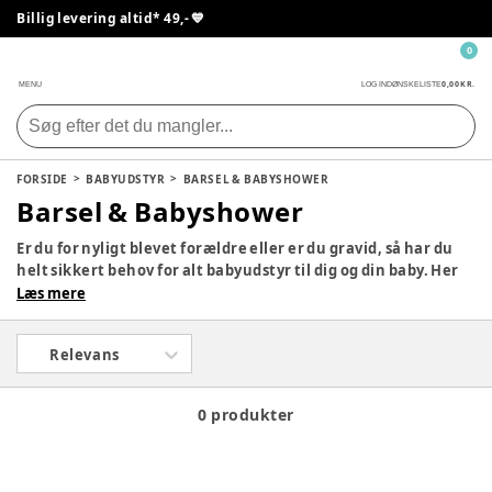
Billig levering altid* 49,- 💙
0
0,00 KR.
MENU
LOG IND
ØNSKELISTE
FORSIDE
BABYUDSTYR
BARSEL & BABYSHOWER
Barsel & Babyshower
Er du for nyligt blevet forældre eller er du gravid, så har du
helt sikkert behov for alt babyudstyr til dig og din baby. Her
er der alt hvad I har brug for, hvad enten du er gravid eller
Læs mere
har et lille barn. Du vil kunne finde mange fine produkter,
som vil være nyttige når I er hjemme eller på farten.
Relevans
0 produkter