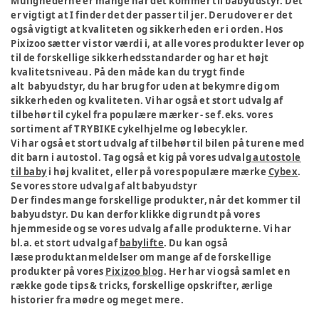
Mulighederne er mange når det kommer til babyudstyr. Det
er vigtigt at I finder det der passer til jer. Derudover er det
også vigtigt at kvaliteten og sikkerheden er i orden. Hos
Pixizoo sætter vi stor værdi i, at alle vores produkter lever op
til de forskellige sikkerhedsstandarder og har et højt
kvalitetsniveau. På den måde kan du trygt finde
alt babyudstyr, du har brug for uden at bekymre dig om
sikkerheden og kvaliteten. Vi har også et stort udvalg af
tilbehør til cykel fra populære mærker - se f.eks. vores
sortiment af TRYBIKE cykelhjelme og løbecykler.
Vi har også et stort udvalg af tilbehør til bilen på turene med
dit barn i autostol. Tag også et kig på vores udvalg
autostole
til baby
i høj kvalitet, eller på vores populære mærke
Cybex
.
Se vores store udvalg af alt babyudstyr
Der findes mange forskellige produkter, når det kommer til
babyudstyr. Du kan derfor klikke dig rundt på vores
hjemmeside og se vores udvalg af alle produkterne. Vi har
bl.a. et stort udvalg af
babylifte
. Du kan også
læse produktanmeldelser om mange af de forskellige
produkter på vores
Pixizoo blog
. Her har vi også samlet en
række gode tips & tricks, forskellige opskrifter, ærlige
historier fra mødre og meget mere.