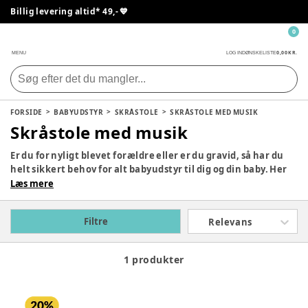
Billig levering altid* 49,- 💙
0
0,00 KR.
MENU
LOG IND
ØNSKELISTE
FORSIDE
BABYUDSTYR
SKRÅSTOLE
SKRÅSTOLE MED MUSIK
Skråstole med musik
Er du for nyligt blevet forældre eller er du gravid, så har du
helt sikkert behov for alt babyudstyr til dig og din baby. Her
er der alt hvad I har brug for, hvad enten du er gravid eller
Læs mere
har et lille barn. Du vil kunne finde mange fine produkter,
som vil være nyttige når I er hjemme eller på farten.
Filtre
Relevans
1 produkter