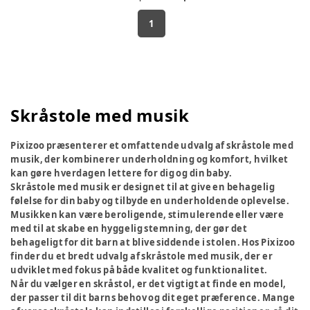
1
Skråstole med musik
Pixizoo præsenterer et omfattende udvalg af skråstole med
musik, der kombinerer underholdning og komfort, hvilket
kan gøre hverdagen lettere for dig og din baby.
Skråstole med musik er designet til at give en behagelig
følelse for din baby og tilbyde en underholdende oplevelse.
Musikken kan være beroligende, stimulerende eller være
med til at skabe en hyggelig stemning, der gør det
behageligt for dit barn at blive siddende i stolen. Hos Pixizoo
finder du et bredt udvalg af skråstole med musik, der er
udviklet med fokus på både kvalitet og funktionalitet.
Når du vælger en skråstol, er det vigtigt at finde en model,
der passer til dit barns behov og dit eget præference. Mange