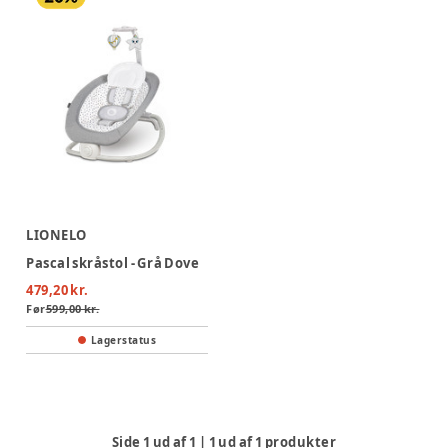
LIONELO
Pascal skråstol - Grå Dove
479,20 kr.
Før
599,00 kr.
Lagerstatus
Side
1
ud af
1
|
1
ud af
1
produkter