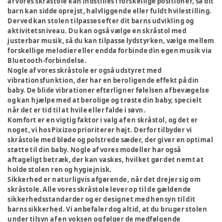
af vores skråstole kan indstilles i forskellige positioner, så dit
barn kan sidde oprejst, halvliggende eller fuldt hvilestilling.
Derved kan stolen tilpasses efter dit barns udvikling og
aktivitetsniveau. Du kan også vælge en skråstol med
justerbar musik, så du kan tilpasse lydstyrken, vælge mellem
forskellige melodier eller endda forbinde din egen musik via
Bluetooth-forbindelse.
Nogle af vores skråstole er også udstyret med
vibrationsfunktion, der har en beroligende effekt på din
baby. De blide vibrationer efterligner følelsen af bevægelse
og kan hjælpe med at berolige og trøste din baby, specielt
når det er tid til at hvile eller falde i søvn.
Komfort er en vigtig faktor i valg af en skråstol, og det er
noget, vi hos Pixizoo prioriterer højt. Derfor tilbyder vi
skråstole med bløde og polstrede sæder, der giver en optimal
støtte til din baby. Nogle af vores modeller har også
aftageligt betræk, der kan vaskes, hvilket gør det nemt at
holde stolen ren og hygiejnisk.
Sikkerhed er naturligvis afgørende, når det drejer sig om
skråstole. Alle vores skråstole lever op til de gældende
sikkerhedsstandarder og er designet med hensyn til dit
barns sikkerhed. Vi anbefaler dog altid, at du bruger stolen
under tilsyn af en voksen og følger de medfølgende