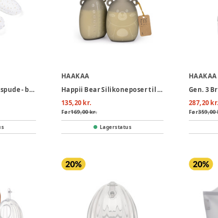
HAAKAA
HAAKAA
Amme og graviditetspude - blomst
Happii Bear Silikoneposer til mælk, 260ml - 2-pak
135,20 kr.
287,20 kr
Før
169,00 kr.
Før
359,00 
us
Lagerstatus