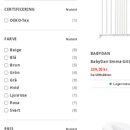
CERTIFICERING
Nulstil
OEKO-Tex
(
1
)
FARVE
Nulstil
Beige
(
9
)
BABYDAN
Blå
(
3
)
Brun
(
5
)
239,20 kr.
Grön
(
4
)
Før
299,00 kr.
Grå
(
9
)
Lagerstat
Hvid
(
4
)
Ljusrosa
(
1
)
Rosa
(
1
)
Svart
(
8
)
PRIS
Nulstil