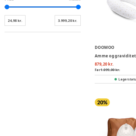
24,98 kr.
3.999,20 kr.
DOOMOO
879,20 kr.
Før
1.099,00 kr.
Lagerstat