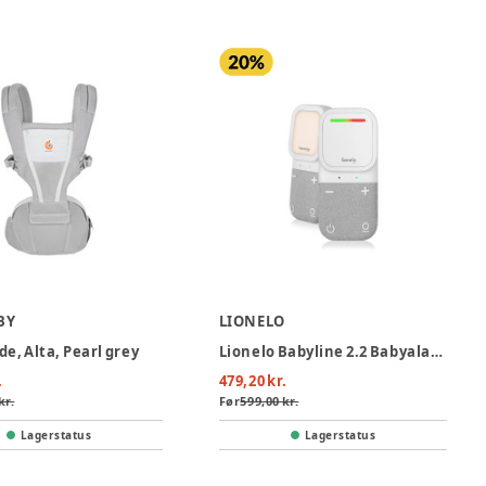
BY
LIONELO
e, Alta, Pearl grey
Lionelo Babyline 2.2 Babyalarm
.
479,20 kr.
kr.
Før
599,00 kr.
Lagerstatus
Lagerstatus