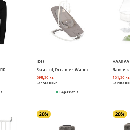
JOIE
HAAKAA
N10
Skråstol, Dreamer, Walnut
599,20 kr.
151,20 kr
Før
749,00 kr.
Før
189,00 
us
Lagerstatus