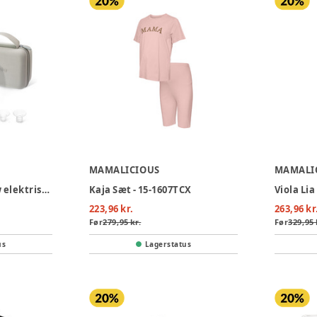
MAMALICIOUS
MAMALI
1264W Materno flow elektrisk brystpumpe
Kaja Sæt - 15-1607TCX
223,96 kr.
263,96 kr
Før
279,95 kr.
Før
329,95 
us
Lagerstatus