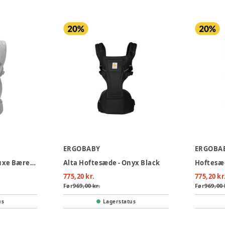
ERGOBABY
ERGOBA
Ergobaby Omni Deluxe Bæresele Mesh - Pearl Grey
Alta Hoftesæde - Onyx Black
Hoftesæd
775,20 kr.
775,20 kr
Før
969,00 kr.
Før
969,00 
us
Lagerstatus