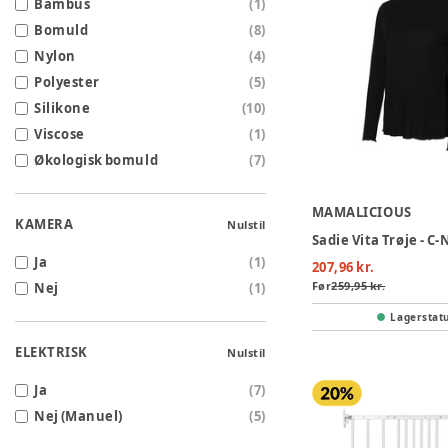
Bambus
(
1
)
Bomuld
(
8
)
Nylon
(
4
)
Polyester
(
5
)
Silikone
(
10
)
Viscose
(
1
)
Økologisk bomuld
(
7
)
MAMALICIOUS
KAMERA
Nulstil
Sadie Vita Trøje - C-
Ja
(
1
)
207,96 kr.
Før
259,95 kr.
Nej
(
1
)
Lagerstat
ELEKTRISK
Nulstil
Ja
(
7
)
Nej (Manuel)
(
5
)