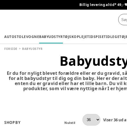
Billig levering altid* 49,- 
AUTOSTOLE
VOGNE
BABYUDSTYR
TØJ
SKO
PLEJETID
SPISETID
LEGETØJ
FORSIDE
BABYUDSTYR
Babyudst
Er du for nyligt blevet forældre eller er du gravid, 
for alt babyudstyr til dig og din baby. Her er der al
enten du er gravid eller har et lille barn. Du vi
produkter, som vil være nyttige når I er hje
Viser
36
ud a
SHOP BY
Nulstil