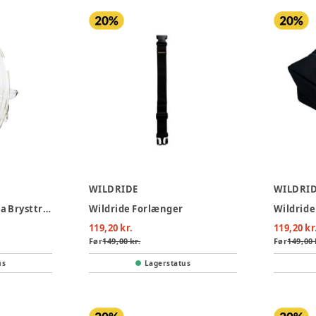
WILDRIDE
WILDRI
Medela Motion InBra Brysttragte 24 mm, 2-pak
Wildride Forlænger
Wildride 
119,20 kr.
119,20 kr
Før
149,00 kr.
Før
149,00 
us
Lagerstatus