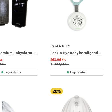
INGENUITY
CaPiDi Premium Babyalarm - Grå
Pock-a-Bye Baby beroligende musik afspiller
kr.
263,96 kr.
0 kr.
Før
329,95 kr.
Lagerstatus
Lagerstatus