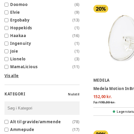
Doomoo
(
6
)
Elvie
(
9
)
Ergobaby
(
13
)
Hoppekids
(
1
)
Haakaa
(
16
)
Ingenuity
(
1
)
Joie
(
1
)
Lionelo
(
3
)
MamaLicious
(
11
)
Vis alle
MEDELA
KATEGORI
Nulstil
152,00 kr.
Før
190,00 kr.
Lagerstat
Alt til gravide/ammende
(
78
)
Ammepude
(
17
)