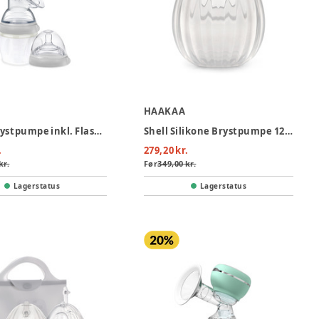
HAAKAA
Gen. 3 Brystpumpe inkl. Flasketud
Shell Silikone Brystpumpe 120ml
.
279,20 kr.
kr.
Før
349,00 kr.
Lagerstatus
Lagerstatus