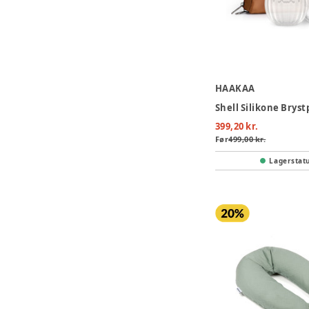
HAAKAA
399,20 kr.
Før
499,00 kr.
Lagerstat