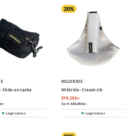
DE
WILDRIDE
- Slide-on taske
Wildride - Cream rib
.
919,20 kr.
kr.
Før
1.149,00 kr.
Lagerstatus
Lagerstatus