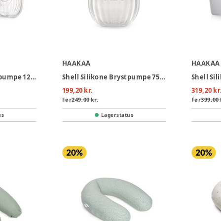
HAAKAA
HAAKAA
Shell Silikone Brystpumpe 120ml - 2-pak
Shell Silikone Brystpumpe 75ml
199,20 kr.
319,20 kr
Før
249,00 kr.
Før
399,00 
us
Lagerstatus