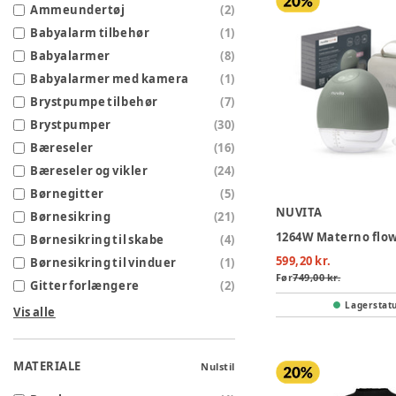
Ammeundertøj
(
2
)
Babyalarm tilbehør
(
1
)
Babyalarmer
(
8
)
Babyalarmer med kamera
(
1
)
Brystpumpe tilbehør
(
7
)
Brystpumper
(
30
)
Bæreseler
(
16
)
Bæreseler og vikler
(
24
)
Børnegitter
(
5
)
NUVITA
Børnesikring
(
21
)
Børnesikring til skabe
(
4
)
599,20 kr.
Børnesikring til vinduer
(
1
)
Før
749,00 kr.
Gitter forlængere
(
2
)
Lagerstat
Vis alle
MATERIALE
Nulstil