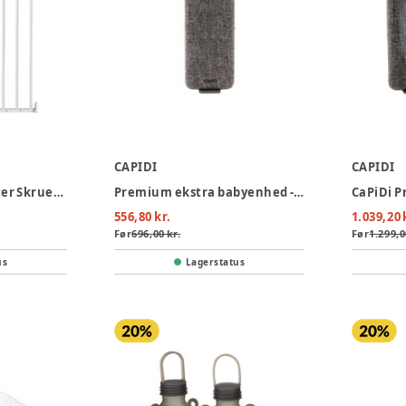
CAPIDI
CAPIDI
BabyDan Emma Gitter Skruemonteret
Premium ekstra babyenhed - grå
556,80 kr.
1.039,20 
Før
696,00 kr.
Før
1.299,0
us
Lagerstatus