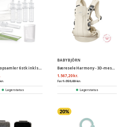
BABYBJÖRN
Råmælk opsamler 6 stk inkl silikonekop
Bæresele Harmony - 3D-mesh, Cremefarvet
.
1.567,20 kr.
kr.
Før
1.959,00 kr.
Lagerstatus
Lagerstatus