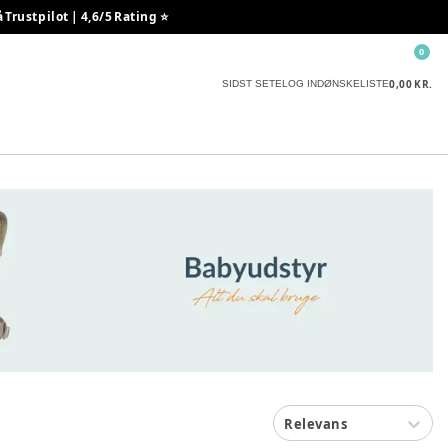
rustpilot | 4,6/5 Rating ⭐️
0
0,00 KR.
SIDST SETE
LOG IND
ØNSKELISTE
Relevans