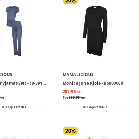
CIOUS
MAMALICIOUS
Viola Lia Pyjamas Sæt - 19-3919TCX
Monica June Kjole - BS000088
.
287,96 kr.
kr.
Før
359,95 kr.
Lagerstatus
Lagerstatus