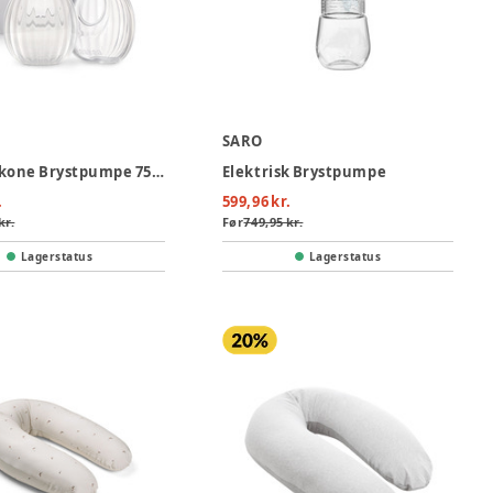
SARO
Shell Silikone Brystpumpe 75ml - 2-pak
Elektrisk Brystpumpe
.
599,96 kr.
kr.
Før
749,95 kr.
Lagerstatus
Lagerstatus