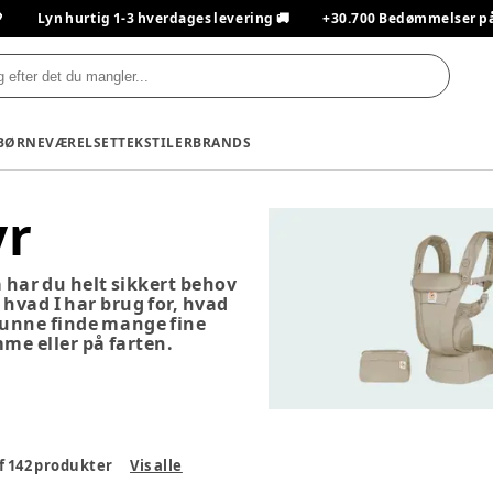

Lyn hurtig 1-3 hverdages levering 🚚
+30.700 Bedømmelser på T
BØRNEVÆRELSET
TEKSTILER
BRANDS
yr
så har du helt sikkert behov
t hvad I har brug for, hvad
l kunne finde mange fine
mme eller på farten.
f
142
produkter
Vis alle