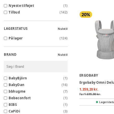
Nyeste tilføjet
(
1
)
Tilbud
(
142
)
LAGERSTATUS
Nulstil
På lager
(
124
)
BRAND
Nulstil
ERGOBABY
BabyBjörn
(
1
)
BabyDan
(
16
)
1.359,20 kr.
bbhugme
(
7
)
Før
1.699,00 kr.
Bebeconfort
(
1
)
Lagerstat
BIBS
(
1
)
CaPiDi
(
3
)