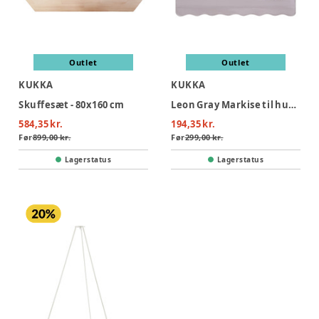
Outlet
Outlet
KUKKA
KUKKA
Skuffesæt - 80x160 cm
Leon Gray Markise til husseng 70x140
584,35 kr.
194,35 kr.
Før
899,00 kr.
Før
299,00 kr.
Lagerstatus
Lagerstatus