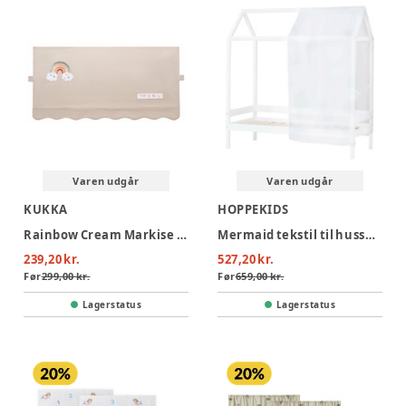
Varen udgår
Varen udgår
KUKKA
HOPPEKIDS
Rainbow Cream Markise til husseng 70x140
Mermaid tekstil til husseng 70x160 cm, Transparent
239,20 kr.
527,20 kr.
Før
299,00 kr.
Før
659,00 kr.
Lagerstatus
Lagerstatus