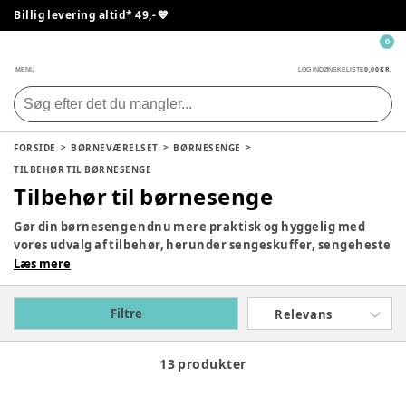
Billig levering altid* 49,- 💙
0
0,00 KR.
MENU
LOG IND
ØNSKELISTE
FORSIDE
BØRNEVÆRELSET
BØRNESENGE
TILBEHØR TIL BØRNESENGE
Tilbehør til børnesenge
Gør din børneseng endnu mere praktisk og hyggelig med
vores udvalg af tilbehør, herunder sengeskuffer, sengeheste
og sengehimmel. Skab en unik og personlig seng til dit barn
Læs mere
hos Pixizoo.dk.
Filtre
Relevans
13 produkter