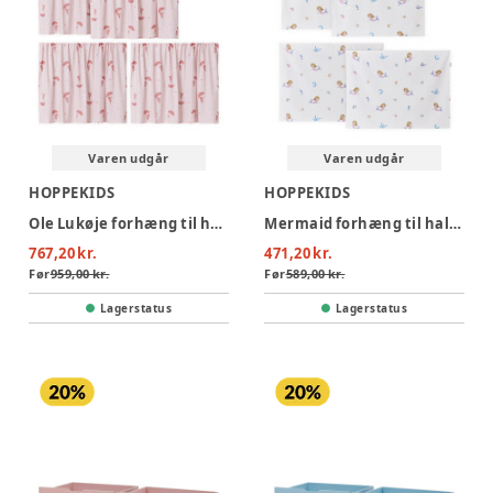
Varen udgår
Varen udgår
HOPPEKIDS
HOPPEKIDS
Ole Lukøje forhæng til halvhøj seng - Rød
Mermaid forhæng til halvhøj seng 70x160 cm. - Beige
767,20 kr.
471,20 kr.
Før
959,00 kr.
Før
589,00 kr.
Lagerstatus
Lagerstatus