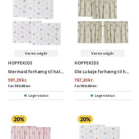
Varen udgår
Varen udgår
HOPPEKIDS
HOPPEKIDS
Mermaid forhæng til halvhøj seng 90x200 cm, Beige
Ole Lukøje forhæng til halvhøj seng - Grøn
591,20 kr.
767,20 kr.
Før
739,00 kr.
Før
959,00 kr.
Lagerstatus
Lagerstatus