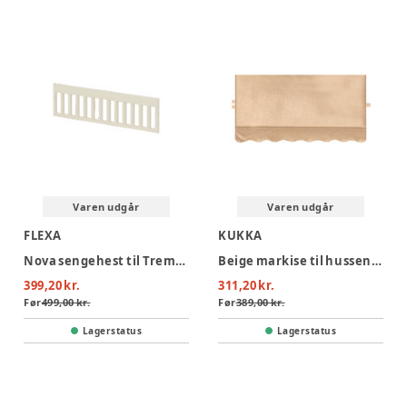
Varen udgår
Varen udgår
FLEXA
KUKKA
Nova sengehest til Tremmeseng, cream
Beige markise til husseng 80x 160
399,20 kr.
311,20 kr.
Før
499,00 kr.
Før
389,00 kr.
Lagerstatus
Lagerstatus