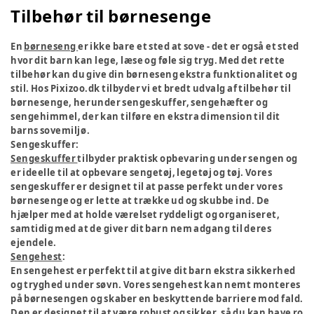
Tilbehør til børnesenge
En
børneseng
er ikke bare et sted at sove - det er også et sted
hvor dit barn kan lege, læse og føle sig tryg. Med det rette
tilbehør kan du give din børneseng ekstra funktionalitet og
stil. Hos Pixizoo.dk tilbyder vi et bredt udvalg af tilbehør til
børnesenge, herunder sengeskuffer, sengehæfter og
sengehimmel, der kan tilføre en ekstra dimension til dit
barns sovemiljø.
Sengeskuffer:
Sengeskuffer
tilbyder praktisk opbevaring under sengen og
er ideelle til at opbevare sengetøj, legetøj og tøj. Vores
sengeskuffer er designet til at passe perfekt under vores
børnesenge og er lette at trække ud og skubbe ind. De
hjælper med at holde værelset ryddeligt og organiseret,
samtidig med at de giver dit barn nem adgang til deres
ejendele.
Sengehest
:
En sengehest er perfekt til at give dit barn ekstra sikkerhed
og tryghed under søvn. Vores sengehest kan nemt monteres
på børnesengen og skaber en beskyttende barriere mod fald.
Den er designet til at være robust og sikker, så du kan have ro