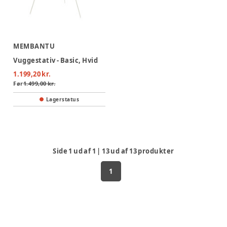
MEMBANTU
Vuggestativ - Basic, Hvid
1.199,20 kr.
Før
1.499,00 kr.
Lagerstatus
Side
1
ud af
1
|
13
ud af
13
produkter
1