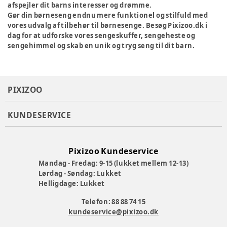
afspejler dit barns interesser og drømme.
Gør din børneseng endnu mere funktionel og stilfuld med
vores udvalg af tilbehør til børnesenge. Besøg Pixizoo.dk i
dag for at udforske vores sengeskuffer, sengeheste og
sengehimmel og skab en unik og tryg seng til dit barn.
PIXIZOO
KUNDESERVICE
Pixizoo Kundeservice
Mandag - Fredag: 9-15 (lukket mellem 12-13)
Lørdag - Søndag: Lukket
Helligdage: Lukket
Telefon: 88 88 74 15
kundeservice@pixizoo.dk