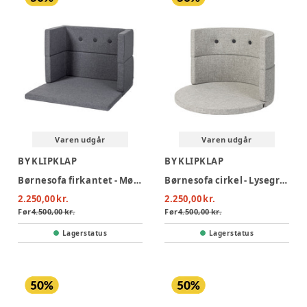
Varen udgår
Varen udgår
BY KLIPKLAP
BY KLIPKLAP
Børnesofa firkantet - Mørkegrå m. sortgrå knap
Børnesofa cirkel - Lysegrå m. mørkegrå knap
2.250,00 kr.
2.250,00 kr.
Før
4.500,00 kr.
Før
4.500,00 kr.
Lagerstatus
Lagerstatus