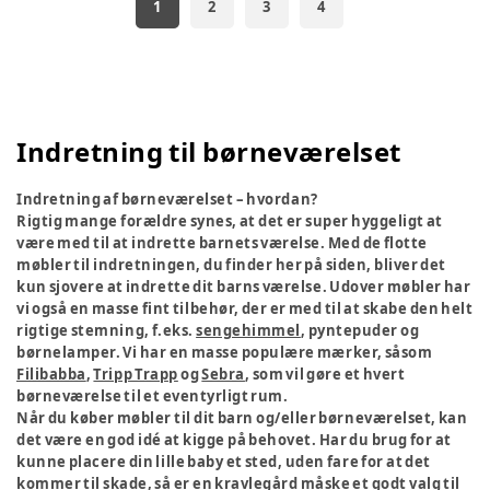
1
2
3
4
Indretning til børneværelset
Indretning af børneværelset – hvordan?
Rigtig mange forældre synes, at det er super hyggeligt at
være med til at indrette barnets værelse. Med de flotte
møbler til indretningen, du finder her på siden, bliver det
kun sjovere at indrette dit barns værelse. Udover møbler har
vi også en masse fint tilbehør, der er med til at skabe den helt
rigtige stemning, f.eks.
sengehimmel
, pyntepuder og
børnelamper. Vi har en masse populære mærker, såsom
Filibabba
,
Tripp Trapp
og
Sebra
, som vil gøre et hvert
børneværelse til et eventyrligt rum.
Når du køber møbler til dit barn og/eller børneværelset, kan
det være en god idé at kigge på behovet. Har du brug for at
kunne placere din lille baby et sted, uden fare for at det
kommer til skade,
så er en kravlegård måske et godt valg til