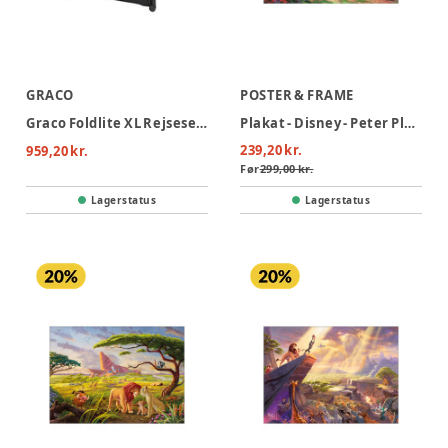
GRACO
POSTER & FRAME
Graco Foldlite XL Rejseseng - Midnight
Plakat - Disney - Peter Plys II 30x40
239,20 kr.
959,20 kr.
Før
299,00 kr.
Lagerstatus
Lagerstatus