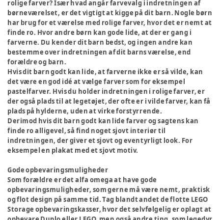
rolige farver? Især hvad angår farvevalg i indretningen af
børneværelset, er det vigtigt at kigge på dit barn. Nogle børn
har brug for et værelse med rolige farver, hvor det er nemt at
finde ro. Hvor andre børn kan gode lide, at der er gang i
farverne. Du kender dit barn bedst, og ingen andre kan
bestemme over indretningen af dit barns værelse, end
forældre og barn.
Hvis dit barn godt kan lide, at farverne ikke er så vilde, kan
det være en god idé at vælge farver som for eksempel
pastelfarver. Hvis du holder indretningen i rolige farver, er
der også plads til at legetøjet, der ofte er i vilde farver, kan få
plads på hylderne, uden at virke forstyrrende.
Derimod hvis dit barn godt kan lide farver og sagtens kan
finde ro alligevel, så find noget sjovt interiør til
indretningen, der giver et sjovt og eventyrligt look. For
eksempel en plakat med et sjovt motiv.
Gode opbevaringsmuligheder
Som forældre er det alfa omega at have gode
opbevaringsmuligheder, som gerne må være nemt, praktisk
og flot design på samme tid. Tag blandt andet de flotte LEGO
Storage opbevaringskasser, hvor det selvfølgelig er oplagt at
opbevare Duplo eller LEGO, men også andre ting, som legedyr