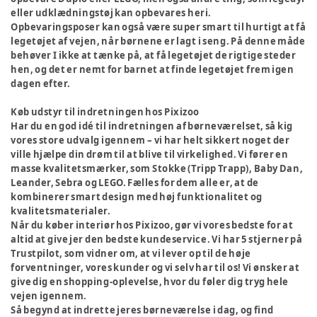
eller udklædningstøj kan opbevares heri.
Opbevaringsposer kan også være super smart til hurtigt at få
legetøjet af vejen, når børnene er lagt i seng. På denne måde
behøver I ikke at tænke på, at få legetøjet de rigtige steder
hen, og det er nemt for barnet at finde legetøjet frem igen
dagen efter.
Køb udstyr til indretningen hos Pixizoo
Har du en god idé til indretningen af børneværelset, så kig
vores store udvalg igennem – vi har helt sikkert noget der
ville hjælpe din drøm til at blive til virkelighed. Vi fører en
masse kvalitetsmærker, som Stokke (Tripp Trapp), Baby Dan,
Leander, Sebra og LEGO. Fælles for dem alle er, at de
kombinerer smart design med høj funktionalitet og
kvalitetsmaterialer.
Når du køber interiør hos Pixizoo, gør vi vores bedste for at
altid at give jer den bedste kundeservice. Vi har 5 stjerner på
Trustpilot, som vidner om, at vi lever op til de høje
forventninger, vores kunder og vi selv har til os! Vi ønsker at
give dig en shopping-oplevelse, hvor du føler dig tryg hele
vejen igennem.
Så begynd at indrette jeres børneværelse i dag, og find