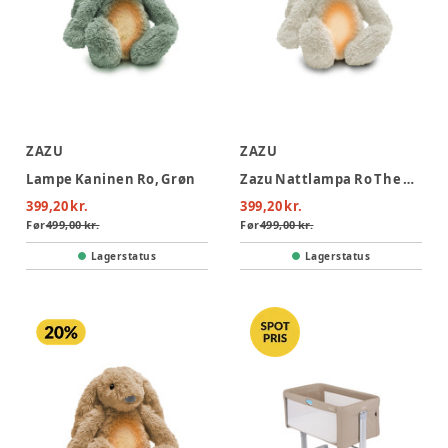
ZAZU
ZAZU
Lampe Kaninen Ro, Grøn
Zazu Nattlampa Ro The Rabbit
399,20 kr.
399,20 kr.
Før
499,00 kr.
Før
499,00 kr.
Lagerstatus
Lagerstatus