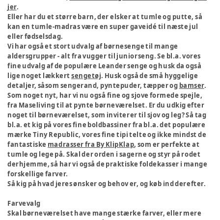
jer
.
Eller har du et større barn, der elsker at tumle og putte, så
kan en tumle-madras være en super gaveidé til næste jul
eller fødselsdag.
Vi har også et stort udvalg af børnesenge til mange
aldersgrupper - alt fra vugger til juniorseng. Se bl.a. vores
fine udvalg af de populære Leander senge og husk da også
lige noget lækkert
sengetøj
. Husk også de små hyggelige
detaljer, såsom sengerand, pyntepuder, tæpper og
bamser
.
Som noget nyt, har vi nu også fine og sjove formede spejle,
fra Maseliving til at pynte børneværelset. Er du udkig efter
noget til børneværelset, som inviterer til sjov og leg? Så tag
bl.a. et kig på vores fine boldbassiner fra bl.a. det populære
mærke Tiny Republic, vores fine tipi telte og ikke mindst de
fantastiske
madrasser fra By KlipKlap
, som er perfekte at
tumle og lege på. Skal der orden i sagerne og styr på rodet
derhjemme, så har vi også de praktiske foldekasser i mange
forskellige farver.
Så kig på hvad jeres ønsker og behov er, og køb ind derefter.
Farvevalg
Skal børneværelset have mange stærke farver, eller mere