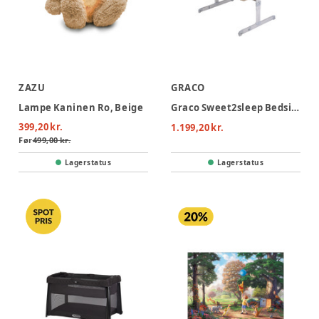
ZAZU
GRACO
Lampe Kaninen Ro, Beige
Graco Sweet2sleep Bedside Crib - Oatmeal
399,20 kr.
1.199,20 kr.
Før
499,00 kr.
Lagerstatus
Lagerstatus