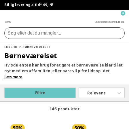
Billig levering altid* 49,- 💙
0
0,00 KR.
MENU
LOG IND
ØNSKELISTE
FORSIDE
BØRNEVÆRELSET
Børneværelset
Hvis du enten har brug for at gøre et børneværelse klar til et
nyt medlem af familien, eller bare vil pifte lidt op i det
nuværende - så bare kig nærmere her. Vi har et stort
Læs mere
spændende udvalg af stole, sengetøj, opbevaringskasser,
tæpper, lamper og en masse andet dekoration, der kan give
Filtre
Relevans
liv til børneværelset.
146 produkter