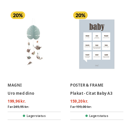
MAGNI
POSTER & FRAME
Uro med dino
Plakat - Citat Baby A3
199,96 kr.
159,20 kr.
Før
249,95 kr.
Før
199,00 kr.
Lagerstatus
Lagerstatus