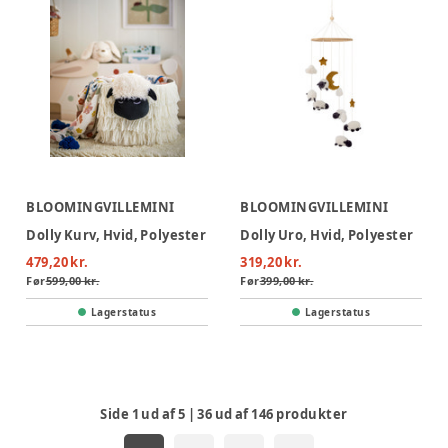
BLOOMINGVILLEMINI
BLOOMINGVILLEMINI
Dolly Kurv, Hvid, Polyester
Dolly Uro, Hvid, Polyester
479,20 kr.
319,20 kr.
Før
599,00 kr.
Før
399,00 kr.
Lagerstatus
Lagerstatus
Side
1
ud af
5
|
36
ud af
146
produkter