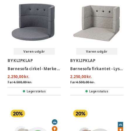
Varen udgår
Varen udgår
BY KLIPKLAP
BY KLIPKLAP
Børnesofa cirkel - Mørkegrå m. sortgrå knap
Børnesofa firkantet - Lysegrå m. mørkegrå knap
2.250,00 kr.
2.250,00 kr.
Før
4.500,00 kr.
Før
4.500,00 kr.
Lagerstatus
Lagerstatus