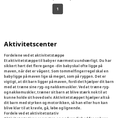
1
Aktivitetscenter
Fordelene ved et aktivitetstæppe
Et aktivitetstæppe til baby er nærmest uundværligt. Du har
sikkert hørt det flere gange - din baby skal ofte ligge på
maven, når det er vågent. Som tommelfingerregel skal en
baby ligge på maven lige så meget, som på ryggen. Det er
vigtigt, at dit barn ligger på maven, fordi det hjælper dit barn
med at træne sine ryg- og nakkemuskler. Ved at træne ryg-
og nakkemuskler, træner sit barn at blive stærk nok til at
kunne holde sit hoved selv. Aktivitetstæppet hjælper altså
dit barn med styrken og motorikken, så han eller hun kan
blive klar til at kravle, gå, løbe og lignende.
Fordele ved et aktivitetsstativ