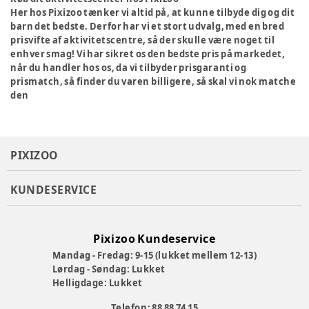
Her hos Pixizoo tænker vi altid på, at kunne tilbyde dig og dit
barn det bedste. Derfor har vi et stort udvalg, med en bred
prisvifte af aktivitetscentre, så der skulle være noget til
enhver smag! Vi har sikret os den bedste pris på markedet,
når du handler hos os, da vi tilbyder prisgaranti og
prismatch, så finder du varen billigere, så skal vi nok matche
den
PIXIZOO
KUNDESERVICE
Pixizoo Kundeservice
Mandag - Fredag: 9-15 (lukket mellem 12-13)
Lørdag - Søndag: Lukket
Helligdage: Lukket
Telefon: 88 88 74 15