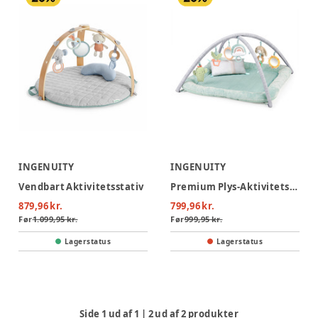
INGENUITY
INGENUITY
Vendbart Aktivitetsstativ
Premium Plys-Aktivitetstæppe
879,96 kr.
799,96 kr.
Før
1.099,95 kr.
Før
999,95 kr.
Lagerstatus
Lagerstatus
Side
1
ud af
1
|
2
ud af
2
produkter