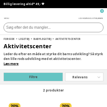
Billig levering altid* 49,- 💙
0
0,00 KR.
MENU
LOG IND
ØNSKELISTE
FORSIDE
LEGETØJ
BABYLEGETØJ
AKTIVITETSCENTER
Aktivitetscenter
Leder du efter en måde at styrke dit barns udvikling? Så styrk
den lille rods udvikling med et aktivitetscenter.
Aktivitetscentre styrker barnets sanser og motorik.
Læs mere
Derudover kan de være fantastiske, til at opfordrer leg på
gulvet mellem dig og dit barn. Pixizoo tilbyder en række
Filtre
Relevans
forskellige aktivitetscentre, aktivitetsborde og
aktivitetstæpper, så der skulle være til netop din smag.
2 produkter