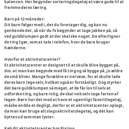
balancen. Her begynder sorteringslegetøj at være gode til at
fremme deres læring.
Barn på 12 måneder:
Dit barn følger med i, det du foretager dig, og kan nu
genkende det, så når du fx begynder at tage jakken på, så
ved guldklumpen godt at der skal ske noget. De efterligner
de ting I gør, som at tale i telefon, hvor de bare bruger
hænderne.
Hvorfor et aktivitetscenter?
Et aktivitetscenter er designet til at skulle blive bygget på,
dvs. at man kan begynde med få ting og så bygge på, jo ældre
de små bliver. Mange forældre er nervøse, for at skulle lade
deres barn lege selv, hvilket også er forståeligt. Dog styrker
det bare guldklumpen så meget, at de får lov til selv at
udforske ting, og bare rolig, de skal nok selv tage farten af
legen. Børn har det med at have et ugentligt favoritlegetøj,
måske endda et dagligt, derfor er et aktivitetscenter oplagt,
da man kan bruge alt slags aktivitetslegetøj, og det kan
byttes ud som man lyster.
Køb dit aktivitetscenter hos Pixizoo