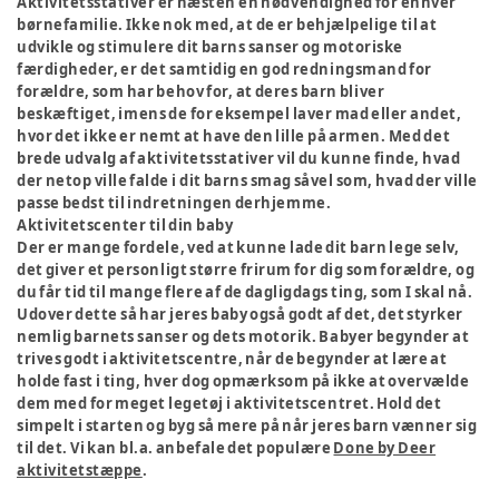
Aktivitetsstativer er næsten en nødvendighed for enhver
børnefamilie. Ikke nok med, at de er behjælpelige til at
udvikle og stimulere dit barns sanser og motoriske
færdigheder, er det samtidig en god redningsmand for
forældre, som har behov for, at deres barn bliver
beskæftiget, imens de for eksempel laver mad eller andet,
hvor det ikke er nemt at have den lille på armen. Med det
brede udvalg af aktivitetsstativer vil du kunne finde, hvad
der netop ville falde i dit barns smag såvel som, hvad der ville
passe bedst til indretningen derhjemme.
Aktivitetscenter til din baby
Der er mange fordele, ved at kunne lade dit barn lege selv,
det giver et personligt større frirum for dig som forældre, og
du får tid til mange flere af de dagligdags ting, som I skal nå.
Udover dette så har jeres baby også godt af det, det styrker
nemlig barnets sanser og dets motorik. Babyer begynder at
trives godt i aktivitetscentre, når de begynder at lære at
holde fast i ting, hver dog opmærksom på ikke at overvælde
dem med for meget legetøj i aktivitetscentret. Hold det
simpelt i starten og byg så mere på når jeres barn vænner sig
til det. Vi kan bl.a. anbefale det populære
Done by Deer
aktivitetstæppe
.