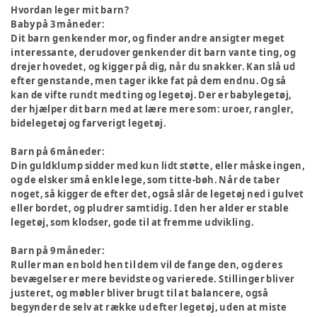
Hvordan leger mit barn?
Baby på 3 måneder:
Dit barn genkender mor, og finder andre ansigter meget
interessante, derudover genkender dit barn vante ting, og
drejer hovedet, og kigger på dig, når du snakker. Kan slå ud
efter genstande, men tager ikke fat på dem endnu. Og så
kan de vifte rundt med ting og legetøj. Der er babylegetøj,
der hjælper dit barn med at lære mere som: uroer, rangler,
bidelegetøj og farverigt legetøj.
Barn på 6 måneder:
Din guldklump sidder med kun lidt støtte, eller måske ingen,
og de elsker små enkle lege, som titte-bøh. Når de taber
noget, så kigger de efter det, også slår de legetøj ned i gulvet
eller bordet, og pludrer samtidig. I den her alder er stable
legetøj, som klodser, gode til at fremme udvikling.
Barn på 9 måneder:
Ruller man en bold hen til dem vil de fange den, og deres
bevægelser er mere bevidste og varierede. Stillinger bliver
justeret, og møbler bliver brugt til at balancere, også
begynder de selv at række ud efter legetøj, uden at miste