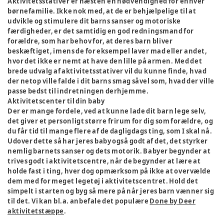
Aktivitetsstativer er næsten en nødvendighed for enhver
børnefamilie. Ikke nok med, at de er behjælpelige til at
udvikle og stimulere dit barns sanser og motoriske
færdigheder, er det samtidig en god redningsmand for
forældre, som har behov for, at deres barn bliver
beskæftiget, imens de for eksempel laver mad eller andet,
hvor det ikke er nemt at have den lille på armen. Med det
brede udvalg af aktivitetsstativer vil du kunne finde, hvad
der netop ville falde i dit barns smag såvel som, hvad der ville
passe bedst til indretningen derhjemme.
Aktivitetscenter til din baby
Der er mange fordele, ved at kunne lade dit barn lege selv,
det giver et personligt større frirum for dig som forældre, og
du får tid til mange flere af de dagligdags ting, som I skal nå.
Udover dette så har jeres baby også godt af det, det styrker
nemlig barnets sanser og dets motorik. Babyer begynder at
trives godt i aktivitetscentre, når de begynder at lære at
holde fast i ting, hver dog opmærksom på ikke at overvælde
dem med for meget legetøj i aktivitetscentret. Hold det
simpelt i starten og byg så mere på når jeres barn vænner sig
til det. Vi kan bl.a. anbefale det populære
Done by Deer
aktivitetstæppe
.