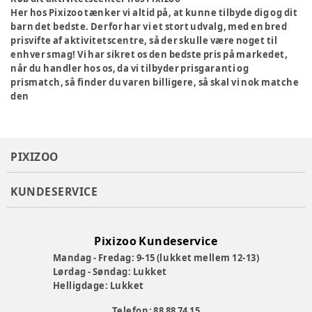
Her hos Pixizoo tænker vi altid på, at kunne tilbyde dig og dit
barn det bedste. Derfor har vi et stort udvalg, med en bred
prisvifte af aktivitetscentre, så der skulle være noget til
enhver smag! Vi har sikret os den bedste pris på markedet,
når du handler hos os, da vi tilbyder prisgaranti og
prismatch, så finder du varen billigere, så skal vi nok matche
den
PIXIZOO
KUNDESERVICE
Pixizoo Kundeservice
Mandag - Fredag: 9-15 (lukket mellem 12-13)
Lørdag - Søndag: Lukket
Helligdage: Lukket
Telefon: 88 88 74 15