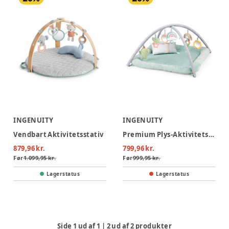
INGENUITY
INGENUITY
Vendbart Aktivitetsstativ
Premium Plys-Aktivitetstæppe
879,96 kr.
799,96 kr.
Før
1.099,95 kr.
Før
999,95 kr.
Lagerstatus
Lagerstatus
Side
1
ud af
1
|
2
ud af
2
produkter