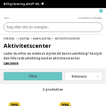
Billig levering altid* 49,- 💙
0
0,00 KR.
MENU
LOG IND
ØNSKELISTE
FORSIDE
LEGETØJ
BABYLEGETØJ
AKTIVITETSCENTER
Aktivitetscenter
Leder du efter en måde at styrke dit barns udvikling? Så styrk
den lille rods udvikling med et aktivitetscenter.
Aktivitetscentre styrker barnets sanser og motorik.
Læs mere
Derudover kan de være fantastiske, til at opfordrer leg på
gulvet mellem dig og dit barn. Pixizoo tilbyder en række
Filtre
Relevans
forskellige aktivitetscentre, aktivitetsborde og
aktivitetstæpper, så der skulle være til netop din smag.
2 produkter