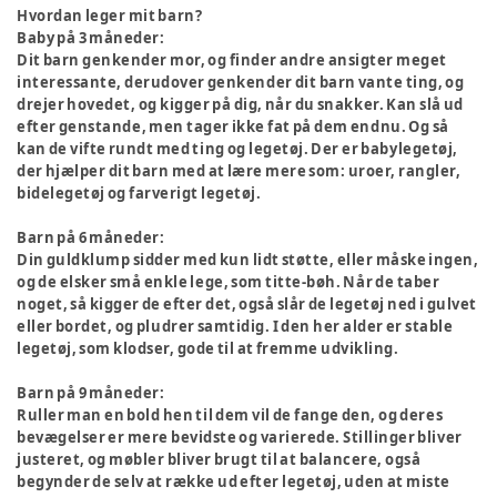
Hvordan leger mit barn?
Baby på 3 måneder:
Dit barn genkender mor, og finder andre ansigter meget
interessante, derudover genkender dit barn vante ting, og
drejer hovedet, og kigger på dig, når du snakker. Kan slå ud
efter genstande, men tager ikke fat på dem endnu. Og så
kan de vifte rundt med ting og legetøj. Der er babylegetøj,
der hjælper dit barn med at lære mere som: uroer, rangler,
bidelegetøj og farverigt legetøj.
Barn på 6 måneder:
Din guldklump sidder med kun lidt støtte, eller måske ingen,
og de elsker små enkle lege, som titte-bøh. Når de taber
noget, så kigger de efter det, også slår de legetøj ned i gulvet
eller bordet, og pludrer samtidig. I den her alder er stable
legetøj, som klodser, gode til at fremme udvikling.
Barn på 9 måneder:
Ruller man en bold hen til dem vil de fange den, og deres
bevægelser er mere bevidste og varierede. Stillinger bliver
justeret, og møbler bliver brugt til at balancere, også
begynder de selv at række ud efter legetøj, uden at miste