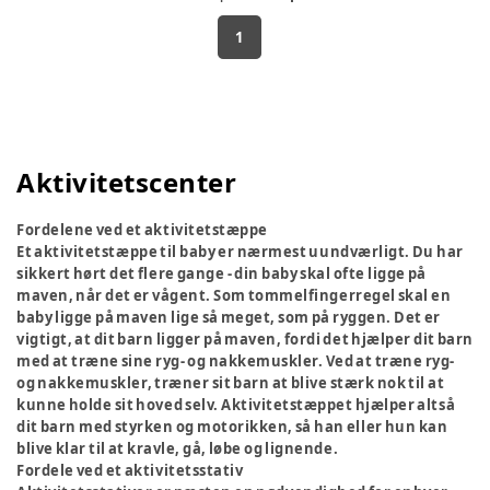
1
Aktivitetscenter
Fordelene ved et aktivitetstæppe
Et aktivitetstæppe til baby er nærmest uundværligt. Du har
sikkert hørt det flere gange - din baby skal ofte ligge på
maven, når det er vågent. Som tommelfingerregel skal en
baby ligge på maven lige så meget, som på ryggen. Det er
vigtigt, at dit barn ligger på maven, fordi det hjælper dit barn
med at træne sine ryg- og nakkemuskler. Ved at træne ryg-
og nakkemuskler, træner sit barn at blive stærk nok til at
kunne holde sit hoved selv. Aktivitetstæppet hjælper altså
dit barn med styrken og motorikken, så han eller hun kan
blive klar til at kravle, gå, løbe og lignende.
Fordele ved et aktivitetsstativ