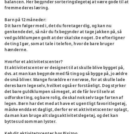
balancen. Her begynder sorteringslegetøj at være gode til at
fremme deres læring.
Barn på 12 måneder:
Dit barn følger med i, det du foretager dig, og kan nu
genkende det, så når du fx begynder at tage jakken på, så
ved guldklumpen godt at der skal ske noget. De efterligner
de ting I gør, som at tale i telefon, hvor de bare bruger
hænderne.
Hvorfor et aktivitetscenter?
Et aktivitetscenter er designet til at skulle blive bygget på,
dvs. at man kan begynde med få ting og så bygge på, jo ældre
de små bliver. Mange forældre er nervøse, for at skulle lade
deres barn lege selv, hvilket også er forståeligt. Dog styrker
det bare guldklumpen så meget, at de får lov til selv at
udforske ting, og bare rolig, de skal nok selv tage farten af
legen. Børn har det med at have et ugentligt favoritlegetøj,
måske endda et dagligt, derfor er et aktivitetscenter oplagt,
da man kan bruge alt slags aktivitetslegetøj, og det kan
byttes ud som man lyster.
Køb dit aktivitetscenter hos Pixizoo