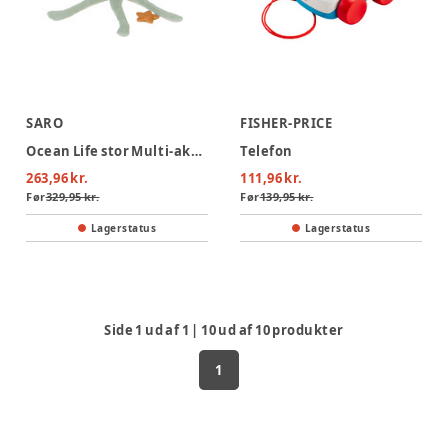
SARO
FISHER-PRICE
Ocean Life stor Multi-aktivitets plys - Mint
Telefon
263,96 kr.
111,96 kr.
Før
329,95 kr.
Før
139,95 kr.
Lagerstatus
Lagerstatus
Side
1
ud af
1
|
10
ud af
10
produkter
1