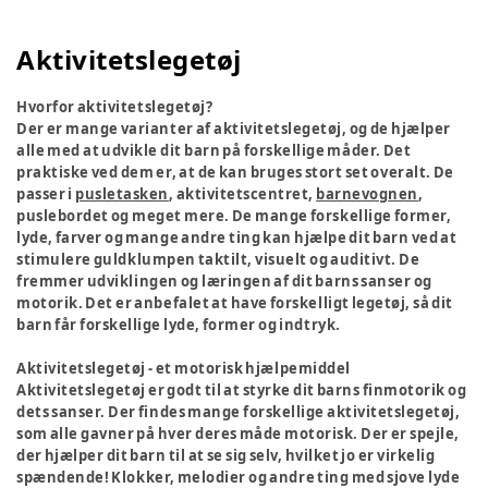
Aktivitetslegetøj
Hvorfor aktivitetslegetøj?
Der er mange varianter af aktivitetslegetøj, og de hjælper
alle med at udvikle dit barn på forskellige måder. Det
praktiske ved dem er, at de kan bruges stort set overalt. De
passer i
pusletasken
, aktivitetscentret,
barnevognen
,
puslebordet og meget mere. De mange forskellige former,
lyde, farver og mange andre ting kan hjælpe dit barn ved at
stimulere guldklumpen taktilt, visuelt og auditivt. De
fremmer udviklingen og læringen af dit barns sanser og
motorik. Det er anbefalet at have forskelligt legetøj, så dit
barn får forskellige lyde, former og indtryk.
Aktivitetslegetøj - et motorisk hjælpemiddel
Aktivitetslegetøj er godt til at styrke dit barns finmotorik og
dets sanser. Der findes mange forskellige aktivitetslegetøj,
som alle gavner på hver deres måde motorisk. Der er spejle,
der hjælper dit barn til at se sig selv, hvilket jo er virkelig
spændende! Klokker, melodier og andre ting med sjove lyde