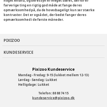
noget endnu, og deres syn er meget sløret, derfor er
farverige ting en rigtig god måde at fange deres
opmærksomhed på, da de hovedsageligt kun ser stærke
kontraster. Det er også det, der bedst fanger deres
opmærksomhed i de første måneder.
PIXIZOO
KUNDESERVICE
Pixizoo Kundeservice
Mandag - Fredag: 9-15 (lukket mellem 12-13)
Lørdag - Søndag: Lukket
Helligdage: Lukket
Telefon: 88 88 74 15
kundeservice@pixizoo.dk