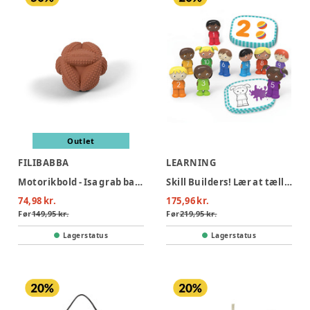
Outlet
FILIBABBA
LEARNING
Motorikbold - Isa grab ball Melon
Skill Builders! Lær at tælle til 10
74,98 kr.
175,96 kr.
Før
149,95 kr.
Før
219,95 kr.
Lagerstatus
Lagerstatus