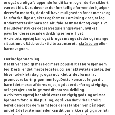
er også utrolig afslappende for dit barn, og vil derfor sikkert
være et hit. Derudover er der forskellige former der hjælper
deres fin motorik, da de vil have muligheden for at mærke og
føle forskellige objekter og former. Forskning viser, at leg
understøtter dit barn socialt, følelsesmæssigt og kognitivt.
Derudover styrker det selvreguleringsevnen, hvilket
påvirker deres sociale udvikling senere i livet.
Aktivitetslegetøj kan også bruges mange steder og i mange
situationer. Både ved aktivitetscenteret, i
skråstolen
eller
barnevognen.
Læring igennem leg
Det bliver stadigt mere og mere populært at lære igennem
leg. Dertil er det meste legetøj, og især aktivitetslegetøj, der
bliver udviklet i dag, jo også udviklet til det formål at
promovere læring igennem leg. Dette koncept følger dit
barn i det meste af deres rejse, og det er derfor også vigtigt,
at legetøjet kan følge med dit barns udvikling.
Aktivitetslegetøj har altid været en rigtig god ting at lære
igennem for din lille pusling, og så kan det virke utrolig
beroligende for dem samt lede deres tanker hen på noget
andet. I de første måneder kan dit barn ikke rigtig gribe fat i