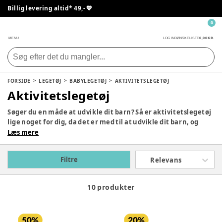
Billig levering altid* 49,- 💙
0
0,00 KR.
MENU
LOG IND
ØNSKELISTE
FORSIDE
LEGETØJ
BABYLEGETØJ
AKTIVITETSLEGETØJ
Aktivitetslegetøj
Søger du en måde at udvikle dit barn? Så er aktivitetslegetøj
lige noget for dig, da det er med til at udvikle dit barn, og
styrker den lilles sanser og finmotorik. De passer perfekt
Læs mere
som tilbehør i et aktivitetscenter, puslepladsen eller
barnevognen. Kun fantasien sætter grænserne til brugen af
Filtre
Relevans
aktivitetslegetøj, og så styrker det både taktilt, visuelt og
auditivt.
10 produkter