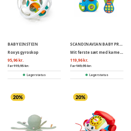
BABY EINSTEIN
SCANDINAVIAN BABY PRODUCTS
Roxys gyroskop
Mit første sæt med kamera & telefon
95,96 kr.
119,96 kr.
Før
119,95 kr.
Før
149,95 kr.
Lagerstatus
Lagerstatus