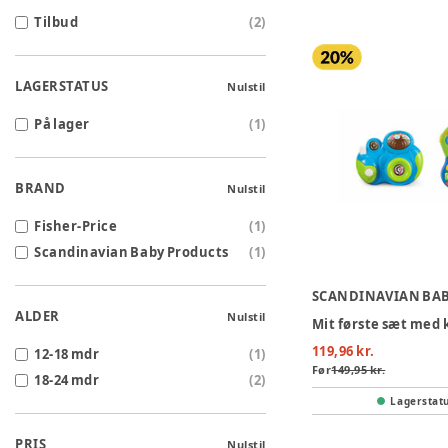
Tilbud
(
2
)
LAGERSTATUS
Nulstil
På lager
(
1
)
BRAND
Nulstil
Fisher-Price
(
1
)
Scandinavian Baby Products
(
1
)
ALDER
Nulstil
119,96 kr.
12-18 mdr
(
1
)
Før
149,95 kr.
18-24 mdr
(
2
)
Lagerstat
PRIS
Nulstil