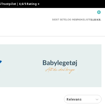
rustpilot | 4,6/5 Rating ⭐️
0
0,00 KR.
SIDST SETE
LOG IND
ØNSKELISTE
Relevans