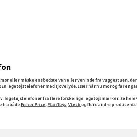
fon
ormor eller måske ens bedste ven eller veninde fra vuggestuen, der
KER legetøjstelefoner med sjove lyde. Især når nu mor og far enga
vi legetøjstelefoner fra flere forskellige legetøjsmærker. Se hele 
e fra både
Fisher Price
,
PlanToys
,
Vtech
og flere andre producente