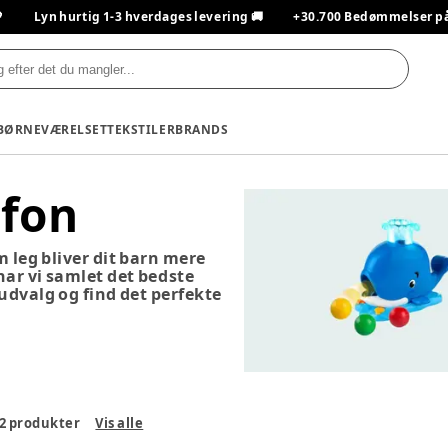

Lyn hurtig 1-3 hverdages levering 🚚
+30.700 Bedømmelser på T
BØRNEVÆRELSET
TEKSTILER
BRANDS
efon
m leg bliver dit barn mere
 har vi samlet det bedste
 udvalg og find det perfekte
2
produkter
Vis alle