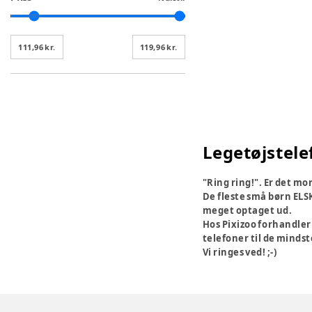
111,96 kr.
119,96 kr.
Legetøjstele
"Ring ring!". Er det m
De fleste små børn ELS
meget optaget ud.
Hos Pixizoo forhandler 
telefoner til de mindst
Vi ringes ved! ;-)