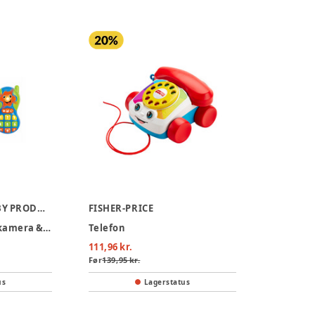
SCANDINAVIAN BABY PRODUCTS
FISHER-PRICE
Mit første sæt med kamera & telefon
Telefon
111,96 kr.
Før
139,95 kr.
us
Lagerstatus