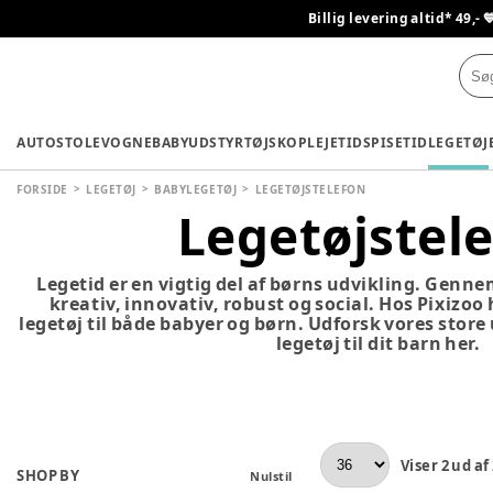
Billig levering altid* 49,- 
AUTOSTOLE
VOGNE
BABYUDSTYR
TØJ
SKO
PLEJETID
SPISETID
LEGETØJ
FORSIDE
LEGETØJ
BABYLEGETØJ
LEGETØJSTELEFON
Legetøjstel
Legetid er en vigtig del af børns udvikling. Genne
kreativ, innovativ, robust og social. Hos Pixizoo
legetøj til både babyer og børn. Udforsk vores store
legetøj til dit barn her.
Viser
2
ud af
SHOP BY
Nulstil