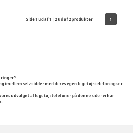
Side
1
ud af
1
|
2
ud af
2
produkter
1
 ringer?
ng imellem selv sidder med deres egen legetøjstelefon og ser
vores udvalget af legetøjstelefoner på denne side - vi har
r.