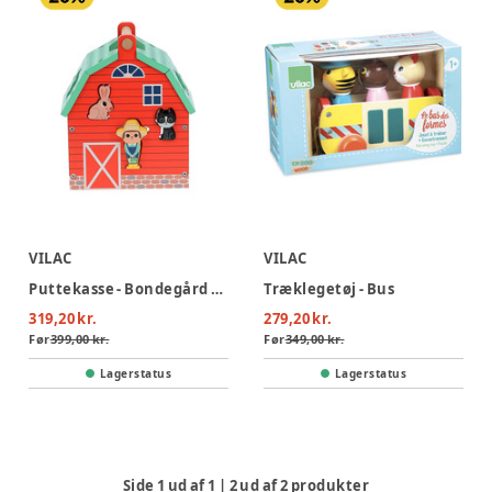
VILAC
VILAC
Puttekasse - Bondegård af Ingela P Arrhenius
Træklegetøj - Bus
319,20 kr.
279,20 kr.
Før
399,00 kr.
Før
349,00 kr.
Lagerstatus
Lagerstatus
Side
1
ud af
1
|
2
ud af
2
produkter