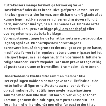
Puttekasser i mange forskellige former og farver
Hos Pixizoo finder du et bredt udvalg af puttekasser. Det er
ikke kun geometriske former, som dit barn kan få glæde af at
kunne lege med. Hvis opgaven bliver endnu sjovere for dit
barn, når det er små dyr, han eller hende skal finde de rette
pladser til, kan I prøve at kigge på
Vilacs bondegård
eller
overveje denne
putteboks fra Magni
.
Vores sortiment tager højde for, at barnets nye pædagogiske
legetøj også skal kunne tilpasses indretningen i
børneværelset. Af den grund er det muligt at vælge en kasse,
med flotte farver i alle regnbuens toner, som vil passe ind i et
lille sjovt legerum eller -hjørne. Er man derimod til lidt mere
rolige nuancer i ens farvepalet, kan man prøve at tage et kig
på puttekasser, som er fremstillet i træ med mildere toner.
Underholdende kvalitetstid sammen med den lille
Det er på ingen måde en nem opgave at skulle finde alle de
rette huller til figurerne. Puttekassen bliver derfor en
oplagt mulighed for at tilbringe nogle hyggelige timer
sammen med den lille skat. Dit barn bliver kun glad for at
komme igennem de hindringer, som puttekassen stiller
foran ham eller hende, når mor eller far også er der til at