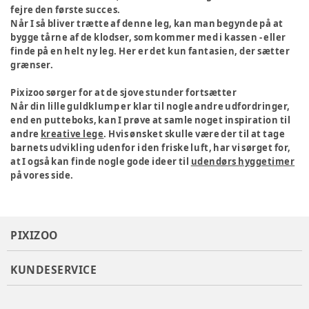
fejre den første succes.
Når I så bliver trætte af denne leg, kan man begynde på at
bygge tårne af de klodser, som kommer med i kassen - eller
finde på en helt ny leg. Her er det kun fantasien, der sætter
grænser.
Pixizoo sørger for at de sjove stunder fortsætter
Når din lille guldklump er klar til nogle andre udfordringer,
end en putteboks, kan I prøve at samle noget inspiration til
andre
kreative lege
. Hvis ønsket skulle være der til at tage
barnets udvikling udenfor i den friske luft, har vi sørget for,
at I også kan finde nogle gode ideer til
udendørs hyggetimer
på vores side.
PIXIZOO
KUNDESERVICE