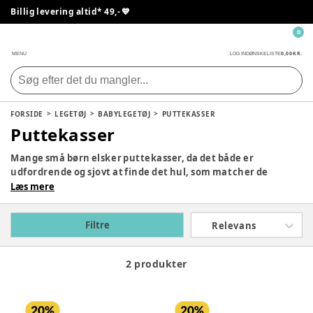
Billig levering altid* 49,- 💙
0
0,00 KR.
MENU
LOG IND
ØNSKELISTE
FORSIDE
LEGETØJ
BABYLEGETØJ
PUTTEKASSER
Puttekasser
Mange små børn elsker puttekasser, da det både er
udfordrende og sjovt at finde det hul, som matcher de
enkelte figurer. Som forælder, lærer du en del om dit barns
Læs mere
viljestyrke, når du kan se, at dit barn forsøger at få en
trekant ind i et firkantet hul gentagende gange. Heldigvis
Filtre
Relevans
bliver opgaven nemmere, jo mere tid dit barn får med sin
første puttekasse.
2 produkter