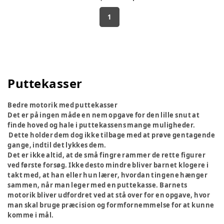
1
Puttekasser
Bedre motorik med puttekasser
Det er på ingen måde en nem opgave for den lille snut at
finde hoved og hale i puttekassens mange muligheder.
Dette holder dem dog ikke tilbage med at prøve gentagende
gange, indtil det lykkes dem.
Det er ikke altid, at de små fingre rammer de rette figurer
ved første forsøg. Ikke desto mindre bliver barnet klogere i
takt med, at han eller hun lærer, hvordan tingene hænger
sammen, når man leger med en puttekasse. Barnets
motorik bliver udfordret ved at stå over for en opgave, hvor
man skal bruge præcision og formfornemmelse for at kunne
komme i mål.