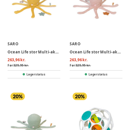
SARO
SARO
Ocean Life stor Multi-aktivitets plys - Mustard
Ocean Life stor Multi-aktivitets plys - Pink
263,96 kr.
263,96 kr.
Før
329,95 kr.
Før
329,95 kr.
Lagerstatus
Lagerstatus