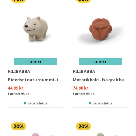
Outlet
Outlet
FILIBABBA
FILIBABBA
Bidedyr i naturgummi - isbjørnen polly
Motorikbold - Isa grab ball Melon
44,99 kr.
74,98 kr.
Før
149,95 kr.
Før
149,95 kr.
Lagerstatus
Lagerstatus