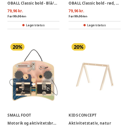
OBALL Classic bold - Blå/Grøn
OBALL Classic bold - rød, blå, grøn og gul
79,96 kr.
79,96 kr.
Før
99,95 kr.
Før
99,95 kr.
Lagerstatus
Lagerstatus
SMALL FOOT
KIDS CONCEPT
Motorik og aktivitetsbræt med låse og rotation
Aktivitetstativ, natur