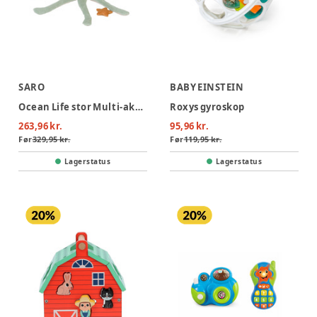
SARO
BABY EINSTEIN
Ocean Life stor Multi-aktivitets plys - Mint
Roxys gyroskop
263,96 kr.
95,96 kr.
Før
329,95 kr.
Før
119,95 kr.
Lagerstatus
Lagerstatus