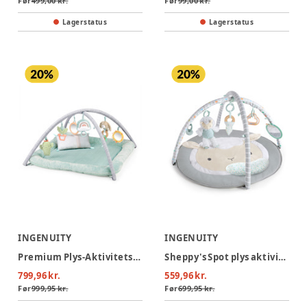
Før
499,00 kr.
Før
99,00 kr.
Lagerstatus
Lagerstatus
INGENUITY
INGENUITY
Premium Plys-Aktivitetstæppe
Sheppy's Spot plys aktivitets-gym
799,96 kr.
559,96 kr.
Før
999,95 kr.
Før
699,95 kr.