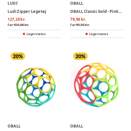
LUDI
OBALL
Ludi Zipper Legetøj
OBALL Classic bold - Pink/Lilla
127,20 kr.
79,96 kr.
Før
159,00 kr.
Før
99,95 kr.
Lagerstatus
Lagerstatus
OBALL
OBALL