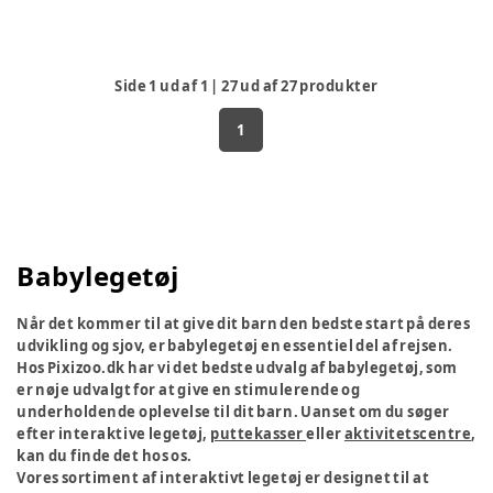
Side
1
ud af
1
|
27
ud af
27
produkter
1
Babylegetøj
Når det kommer til at give dit barn den bedste start på deres
udvikling og sjov, er babylegetøj en essentiel del af rejsen.
Hos Pixizoo.dk har vi det bedste udvalg af babylegetøj, som
er nøje udvalgt for at give en stimulerende og
underholdende oplevelse til dit barn. Uanset om du søger
efter interaktive legetøj,
puttekasser
eller
aktivitetscentre
,
kan du finde det hos os.
Vores sortiment af interaktivt legetøj er designet til at