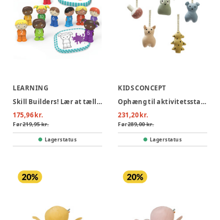
LEARNING
KIDS CONCEPT
Skill Builders! Lær at tælle til 10
Ophæng til aktivitetsstativ skovdyr
175,96 kr.
231,20 kr.
Før
219,95 kr.
Før
289,00 kr.
Lagerstatus
Lagerstatus