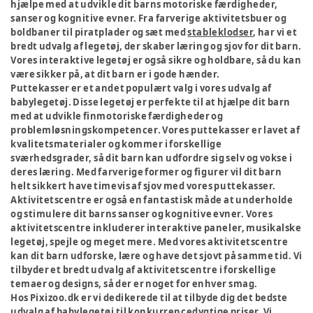
hjælpe med at udvikle dit barns motoriske færdigheder,
sanser og kognitive evner. Fra farverige aktivitetsbuer og
boldbaner til piratplader og sæt med
stableklodser
, har vi et
bredt udvalg af legetøj, der skaber læring og sjov for dit barn.
Vores interaktive legetøj er også sikre og holdbare, så du kan
være sikker på, at dit barn er i gode hænder.
Puttekasser er et andet populært valg i vores udvalg af
babylegetøj. Disse legetøj er perfekte til at hjælpe dit barn
med at udvikle finmotoriske færdigheder og
problemløsningskompetencer. Vores puttekasser er lavet af
kvalitetsmaterialer og kommer i forskellige
sværhedsgrader, så dit barn kan udfordre sig selv og vokse i
deres læring. Med farverige former og figurer vil dit barn
helt sikkert have timevis af sjov med vores puttekasser.
Aktivitetscentre er også en fantastisk måde at underholde
og stimulere dit barns sanser og kognitive evner. Vores
aktivitetscentre inkluderer interaktive paneler, musikalske
legetøj, spejle og meget mere. Med vores aktivitetscentre
kan dit barn udforske, lære og have det sjovt på samme tid. Vi
tilbyder et bredt udvalg af aktivitetscentre i forskellige
temaer og designs, så der er noget for enhver smag.
Hos Pixizoo.dk er vi dedikerede til at tilbyde dig det bedste
udvalg af babylegetøj til konkurrencedygtige priser. Vi