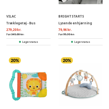
VILAC
BRIGHT STARTS
Træklegetøj - Bus
Lysende enhjørning
279,20 kr.
79,96 kr.
Før
349,00 kr.
Før
99,95 kr.
Lagerstatus
Lagerstatus