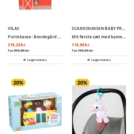
VILAC
SCANDINAVIAN BABY PRODUCTS
Puttekasse - Bondegård af Ingela P Arrhenius
Mit første sæt med kamera & telefon
319,20 kr.
119,96 kr.
Før
399,00 kr.
Før
149,95 kr.
Lagerstatus
Lagerstatus