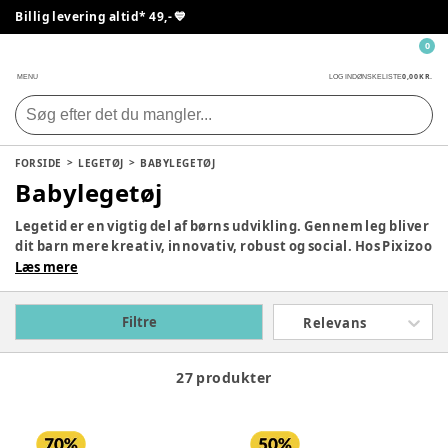
Billig levering altid* 49,- 💙
0
0,00 KR.
MENU
LOG IND
ØNSKELISTE
FORSIDE
LEGETØJ
BABYLEGETØJ
Babylegetøj
Legetid er en vigtig del af børns udvikling. Gennem leg bliver
dit barn mere kreativ, innovativ, robust og social. Hos Pixizoo
har vi samlet det bedste legetøj til både babyer og børn.
Læs mere
Udforsk vores store udvalg og find det perfekte legetøj til dit
barn her.
Filtre
Relevans
27 produkter