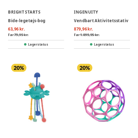
BRIGHT STARTS
INGENUITY
Bide-legetøjs-bog
Vendbart Aktivitetsstativ
63,96 kr.
879,96 kr.
Før
79,95 kr.
Før
1.099,95 kr.
Lagerstatus
Lagerstatus