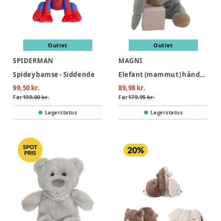
Outlet
Outlet
SPIDERMAN
MAGNI
Spidey bamse - Siddende
Elefant (mammut) hånddukke 25 cm.
99,50 kr.
89,98 kr.
Før
199,00 kr.
Før
179,95 kr.
Lagerstatus
Lagerstatus