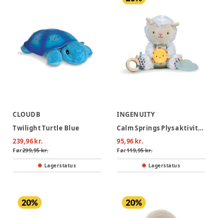
CLOUDB
INGENUITY
Twilight Turtle Blue
Calm Springs Plys aktivitetslegetøj - fåret Sheppy
239,96 kr.
95,96 kr.
Før
299,95 kr.
Før
119,95 kr.
Lagerstatus
Lagerstatus