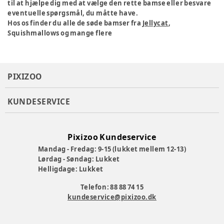
til at hjælpe dig med at vælge den rette bamse eller besvare
eventuelle spørgsmål, du måtte have.
Hos os finder du alle de søde bamser fra
Jellycat
,
Squishmallows og mange flere
PIXIZOO
KUNDESERVICE
Pixizoo Kundeservice
Mandag - Fredag: 9-15 (lukket mellem 12-13)
Lørdag - Søndag: Lukket
Helligdage: Lukket
Telefon: 88 88 74 15
kundeservice@pixizoo.dk