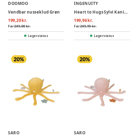
DOOMOO
INGENUITY
Vendbar nusseklud Grøn
Heart to Hugs Sylvi Kaninbamse med hjertelyd & lys
199,20 kr.
199,96 kr.
Før
249,00 kr.
Før
249,95 kr.
Lagerstatus
Lagerstatus
SARO
SARO