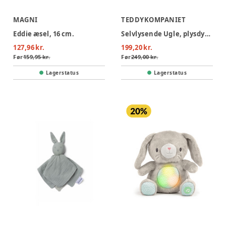
MAGNI
TEDDYKOMPANIET
Eddie æsel, 16 cm.
Selvlysende Ugle, plysdyr lyserød, 25 cm
127,96 kr.
199,20 kr.
Før
159,95 kr.
Før
249,00 kr.
Lagerstatus
Lagerstatus