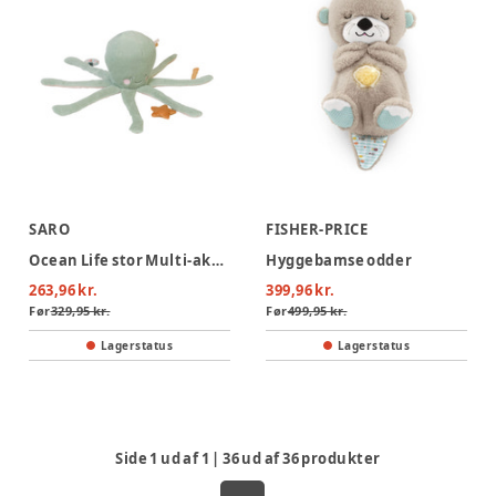
SARO
FISHER-PRICE
Ocean Life stor Multi-aktivitets plys - Mint
Hyggebamse odder
263,96 kr.
399,96 kr.
Før
329,95 kr.
Før
499,95 kr.
Lagerstatus
Lagerstatus
Side
1
ud af
1
|
36
ud af
36
produkter