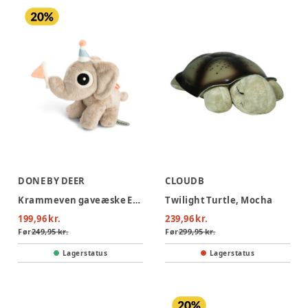
DONE BY DEER
CLOUDB
Krammeven gaveæske Elphee Sand
Twilight Turtle, Mocha
199,96 kr.
239,96 kr.
Før
249,95 kr.
Før
299,95 kr.
Lagerstatus
Lagerstatus