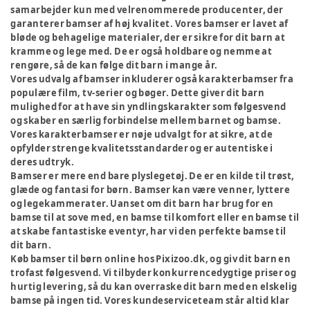
samarbejder kun med velrenommerede producenter, der
garanterer bamser af høj kvalitet. Vores bamser er lavet af
bløde og behagelige materialer, der er sikre for dit barn at
kramme og lege med. De er også holdbare og nemme at
rengøre, så de kan følge dit barn i mange år.
Vores udvalg af bamser inkluderer også karakterbamser fra
populære film, tv-serier og bøger. Dette giver dit barn
mulighed for at have sin yndlingskarakter som følgesvend
og skaber en særlig forbindelse mellem barnet og bamse.
Vores karakterbamser er nøje udvalgt for at sikre, at de
opfylder strenge kvalitetsstandarder og er autentiske i
deres udtryk.
Bamser er mere end bare plyslegetøj. De er en kilde til trøst,
glæde og fantasi for børn. Bamser kan være venner, lyttere
og legekammerater. Uanset om dit barn har brug for en
bamse til at sove med, en bamse til komfort eller en bamse til
at skabe fantastiske eventyr, har vi den perfekte bamse til
dit barn.
Køb bamser til børn online hos Pixizoo.dk, og giv dit barn en
trofast følgesvend. Vi tilbyder konkurrencedygtige priser og
hurtig levering, så du kan overraske dit barn med en elskelig
bamse på ingen tid. Vores kundeserviceteam står altid klar