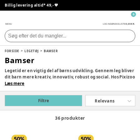
Billig levering altid* 49,- 💙
0
0,00 KR.
MENU
LOG IND
ØNSKELISTE
FORSIDE
LEGETØJ
BAMSER
Bamser
Legetid er en vigtig del af børns udvikling. Gennem leg bliver
dit barn mere kreativ, innovativ, robust og social. Hos Pixizoo
har vi samlet det bedste legetøj til både babyer og børn.
Læs mere
Udforsk vores store udvalg og find det perfekte legetøj til dit
barn her.
Filtre
Relevans
36 produkter