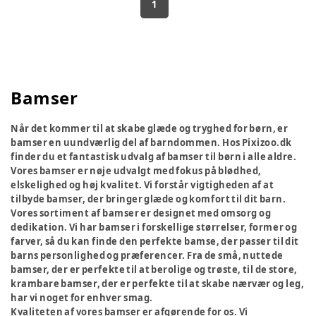
1
Bamser
Når det kommer til at skabe glæde og tryghed for børn, er
bamser en uundværlig del af barndommen. Hos Pixizoo.dk
finder du et fantastisk udvalg af bamser til børn i alle aldre.
Vores bamser er nøje udvalgt med fokus på blødhed,
elskelighed og høj kvalitet. Vi forstår vigtigheden af at
tilbyde bamser, der bringer glæde og komfort til dit barn.
Vores sortiment af bamser er designet med omsorg og
dedikation. Vi har bamser i forskellige størrelser, former og
farver, så du kan finde den perfekte bamse, der passer til dit
barns personlighed og præferencer. Fra de små, nuttede
bamser, der er perfekte til at berolige og trøste, til de store,
krambare bamser, der er perfekte til at skabe nærvær og leg,
har vi noget for enhver smag.
Kvaliteten af vores bamser er afgørende for os. Vi