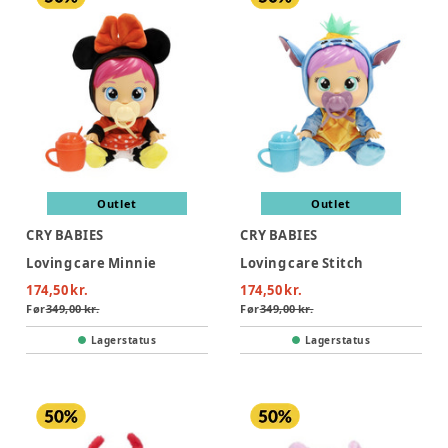
Outlet
Outlet
CRY BABIES
CRY BABIES
Loving care Minnie
Loving care Stitch
174,50 kr.
174,50 kr.
Før
349,00 kr.
Før
349,00 kr.
Lagerstatus
Lagerstatus