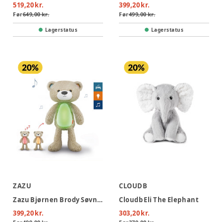
519,20 kr.
399,20 kr.
Før
649,00 kr.
Før
499,00 kr.
Lagerstatus
Lagerstatus
ZAZU
CLOUDB
Zazu Bjørnen Brody Søvntræner - Taupe
Cloudb Eli The Elephant
399,20 kr.
303,20 kr.