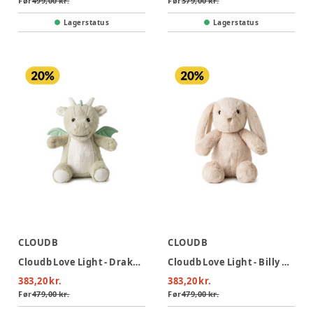
Før
499,00 kr.
Før
379,00 kr.
Lagerstatus
Lagerstatus
CLOUDB
CLOUDB
Cloudb Love Light - Drake The Dragon
Cloudb Love Light - Billy Bunny
383,20 kr.
383,20 kr.
Før
479,00 kr.
Før
479,00 kr.