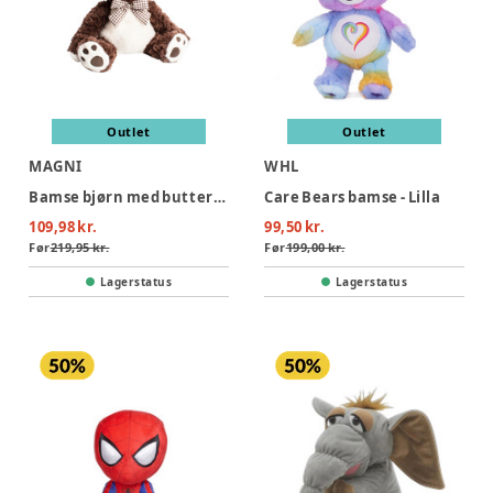
Outlet
Outlet
MAGNI
WHL
Bamse bjørn med butterfly, 25 cm
Care Bears bamse - Lilla
109,98 kr.
99,50 kr.
Før
219,95 kr.
Før
199,00 kr.
Lagerstatus
Lagerstatus