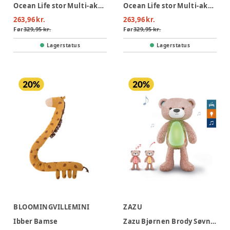
Ocean Life stor Multi-aktivitets plys - Mustard
Ocean Life stor Multi-aktivitets plys - Pink
263,96 kr.
263,96 kr.
Før
329,95 kr.
Før
329,95 kr.
Lagerstatus
Lagerstatus
BLOOMINGVILLEMINI
ZAZU
Ibber Bamse
Zazu Bjørnen Brody Søvntræner - Pink