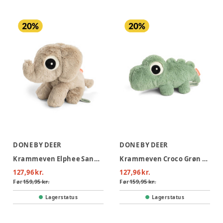
DONE BY DEER
DONE BY DEER
Krammeven Elphee Sand 20 cm
Krammeven Croco Grøn 28 cm
127,96 kr.
127,96 kr.
Før
159,95 kr.
Før
159,95 kr.
Lagerstatus
Lagerstatus