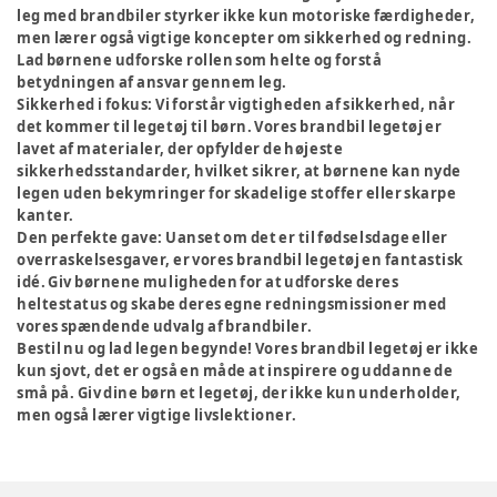
leg med brandbiler styrker ikke kun motoriske færdigheder,
men lærer også vigtige koncepter om sikkerhed og redning.
Lad børnene udforske rollen som helte og forstå
betydningen af ansvar gennem leg.
Sikkerhed i fokus:
Vi forstår vigtigheden af sikkerhed, når
det kommer til legetøj til børn. Vores brandbil legetøj er
lavet af materialer, der opfylder de højeste
sikkerhedsstandarder, hvilket sikrer, at børnene kan nyde
legen uden bekymringer for skadelige stoffer eller skarpe
kanter.
Den perfekte gave:
Uanset om det er til fødselsdage eller
overraskelsesgaver, er vores brandbil legetøj en fantastisk
idé. Giv børnene muligheden for at udforske deres
heltestatus og skabe deres egne redningsmissioner med
vores spændende udvalg af brandbiler.
Bestil nu og lad legen begynde! Vores brandbil legetøj er ikke
kun sjovt, det er også en måde at inspirere og uddanne de
små på. Giv dine børn et legetøj, der ikke kun underholder,
men også lærer vigtige livslektioner.