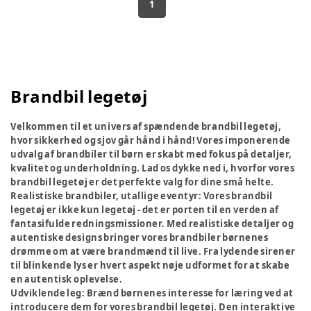
1
Brandbil legetøj
Velkommen til et univers af spændende brandbil legetøj,
hvor sikkerhed og sjov går hånd i hånd! Vores imponerende
udvalg af brandbiler til børn er skabt med fokus på detaljer,
kvalitet og underholdning. Lad os dykke ned i, hvorfor vores
brandbil legetøj er det perfekte valg for dine små helte.
Realistiske brandbiler, utallige eventyr:
Vores brandbil
legetøj er ikke kun legetøj - det er porten til en verden af
fantasifulde redningsmissioner. Med realistiske detaljer og
autentiske designs bringer vores brandbiler børnenes
drømme om at være brandmænd til live. Fra lydende sirener
til blinkende lys er hvert aspekt nøje udformet for at skabe
en autentisk oplevelse.
Udviklende leg:
Brænd børnenes interesse for læring ved at
introducere dem for vores brandbil legetøj. Den interaktive