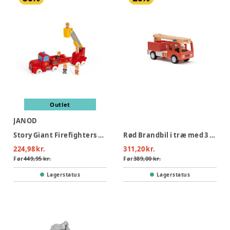
Outlet
JANOD
Story Giant Firefighters Truck
Rød Brandbil i træ med 3 brandmænd
224,98 kr.
311,20 kr.
Før
449,95 kr.
Før
389,00 kr.
Lagerstatus
Lagerstatus