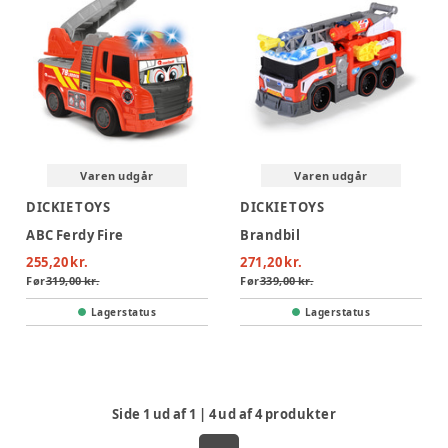
Varen udgår
Varen udgår
DICKIE TOYS
DICKIE TOYS
ABC Ferdy Fire
Brandbil
255,20 kr.
271,20 kr.
Før
319,00 kr.
Før
339,00 kr.
Lagerstatus
Lagerstatus
Side
1
ud af
1
|
4
ud af
4
produkter