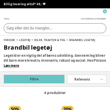
Billig levering altid* 49,- 💙
0
0,00 KR.
MENU
LOG IND
ØNSKELISTE
FORSIDE
LEGETØJ
BILER, TRAKTOR & TOG
BRANDBIL LEGETØJ
Brandbil legetøj
Legetid er en vigtig del af børns udvikling. Gennem leg bliver
dit barn mere kreativ, innovativ, robust og social. Hos Pixizoo
har vi samlet det bedste legetøj til både babyer og børn.
Læs mere
Udforsk vores store udvalg og find det perfekte legetøj til dit
barn her.
Filtre
Relevans
4 produkter