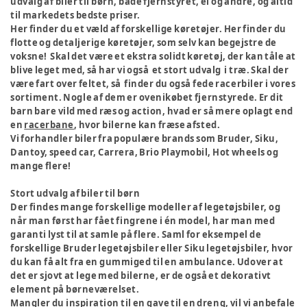
udvalg af biler til børn, både fjernstyret, el og andre, og altid
til markedets bedste priser.
Her finder du et væld af forskellige køretøjer. Her finder du
flotte og detaljerige køretøjer, som selv kan begejstre de
voksne! Skal det være et ekstra solidt køretøj, der kan tåle at
blive leget med, så har vi også et stort udvalg i træ. Skal der
være fart over feltet, så finder du også fede racerbiler i vores
sortiment. Nogle af dem er ovenikøbet fjernstyrede. Er dit
barn bare vild med ræs og action, hvad er så mere oplagt end
en
racerbane
, hvor bilerne kan fræse afsted.
Vi forhandler biler fra populære brands som Bruder, Siku,
Dantoy, speed car, Carrera, Brio Playmobil, Hot wheels og
mange flere!
Stort udvalg af biler til børn
Der findes mange forskellige modeller af legetøjsbiler, og
når man først har fået fingrene i én model, har man med
garanti lyst til at samle på flere. Saml for eksempel de
forskellige Bruder legetøjsbiler eller Siku legetøjsbiler, hvor
du kan få alt fra en gummiged til en ambulance. Udover at
det er sjovt at lege med bilerne, er de også et dekorativt
element på børneværelset.
Mangler du inspiration til en gave til en dreng, vil vi anbefale