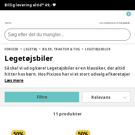
Billig levering altid* 49,- 💙
0
0,00 KR.
MENU
LOG IND
ØNSKELISTE
FORSIDE
LEGETØJ
BILER, TRAKTOR & TOG
LEGETØJSBILER
Legetøjsbiler
Så skal vi ud og køre! Legetøjsbiler er en klassiker, der altid
hitter hos børn. Hos Pixizoo har vi et stort udvalg af køretøjer
i forskellige farver og materialer til børn i alle aldre. Find din
Læs mere
nye racerbil, politibil eller lastbil her fra populære mærker
som Bruder, Siku og BRIO. Se hele vores udvalg af
Filtre
Relevans
legetøjsbiler og el biler til børn herunder.
11 produkter