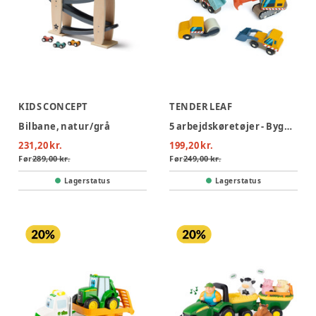
KIDS CONCEPT
TENDER LEAF
Bilbane, natur/grå
5 arbejdskøretøjer - Byggeplads
231,20 kr.
199,20 kr.
Før
289,00 kr.
Før
249,00 kr.
Lagerstatus
Lagerstatus