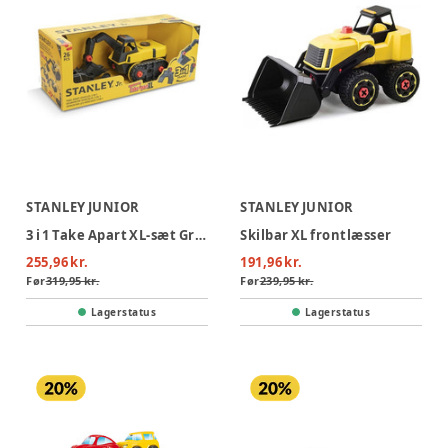
STANLEY JUNIOR
STANLEY JUNIOR
3 i 1 Take Apart XL-sæt Gravemaskine
Skilbar XL frontlæsser
255,96 kr.
191,96 kr.
Før
319,95 kr.
Før
239,95 kr.
Lagerstatus
Lagerstatus