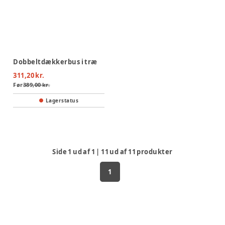
Dobbeltdækkerbus i træ
311,20 kr.
Før
389,00 kr.
Lagerstatus
Side
1
ud af
1
|
11
ud af
11
produkter
1