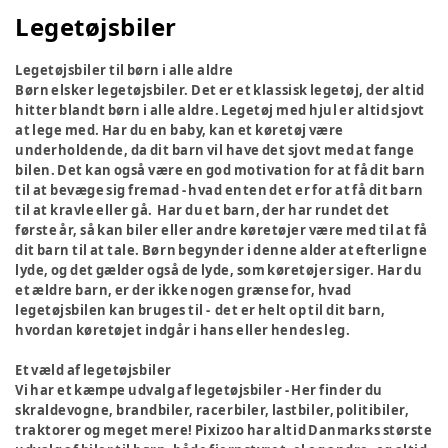
Legetøjsbiler
Legetøjsbiler til børn i alle aldre
Børn elsker legetøjsbiler. Det er et klassisk legetøj, der altid
hitter blandt børn i alle aldre. Legetøj med hjul er altid sjovt
at lege med. Har du en baby, kan et køretøj være
underholdende, da dit barn vil have det sjovt med at fange
bilen. Det kan også være en god motivation for at få dit barn
til at bevæge sig fremad - hvad enten det er for at få dit barn
til at kravle eller gå. Har du et barn, der har rundet det
første år, så kan biler eller andre køretøjer være med til at få
dit barn til at tale. Børn begynder i denne alder at efterligne
lyde, og det gælder også de lyde, som køretøjer siger. Har du
et ældre barn, er der ikke nogen grænse for, hvad
legetøjsbilen kan bruges til - det er helt op til dit barn,
hvordan køretøjet indgår i hans eller hendes leg.
Et væld af legetøjsbiler
Vi har et kæmpe udvalg af legetøjsbiler - Her finder du
skraldevogne, brandbiler, racerbiler, lastbiler, politibiler,
traktorer og meget mere! Pixizoo har altid Danmarks største