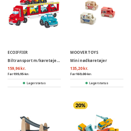
ECOIFFIER
MOOVER TOYS
Biltransport m/køretøjer 7stk
Mini nødkøretøjer
159,96 kr.
135,20 kr.
Før
199,95 kr.
Før
169,00 kr.
Lagerstatus
Lagerstatus