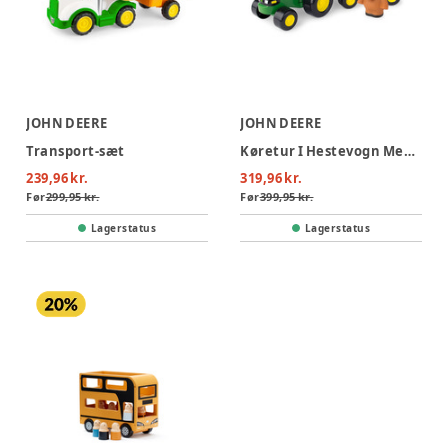
JOHN DEERE
JOHN DEERE
Transport-sæt
Køretur I Hestevogn Med Dyrelyde
239,96 kr.
319,96 kr.
Før
299,95 kr.
Før
399,95 kr.
Lagerstatus
Lagerstatus