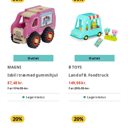
Outlet
Outlet
MAGNI
B TOYS
Isbil i træ med gummihjul
Land of B. Foodtruck
87,48 kr.
149,98 kr.
Før
174,95 kr.
Før
299,95 kr.
Lagerstatus
Lagerstatus