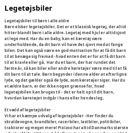
Legetøjsbiler
Legetøjsbiler til børn i alle aldre
Børn elsker legetøjsbiler. Det er et klassisk legetøj, der altid
hitter blandt børn i alle aldre. Legetøj med hjul er altid sjovt
at lege med. Har du en baby, kan et køretøj være
underholdende, da dit barn vil have det sjovt med at fange
bilen. Det kan også være en god motivation for at få dit barn
til at bevæge sig fremad - hvad enten det er for at få dit barn
til at kravle eller gå. Har du et barn, der har rundet det
første år, så kan biler eller andre køretøjer være med til at få
dit barn til at tale. Børn begynder i denne alder at efterligne
lyde, og det gælder også de lyde, som køretøjer siger. Har du
et ældre barn, er der ikke nogen grænse for, hvad
legetøjsbilen kan bruges til - det er helt op til dit barn,
hvordan køretøjet indgår i hans eller hendes leg.
Et væld af legetøjsbiler
Vi har et kæmpe udvalg af legetøjsbiler - Her finder du
skraldevogne, brandbiler, racerbiler, lastbiler, politibiler,
traktorer og meget mere! Pixizoo har altid Danmarks største