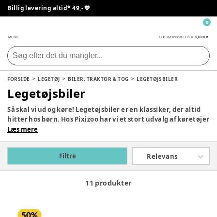
Billig levering altid* 49,- 💙
0
0,00 KR.
MENU
LOG IND
ØNSKELISTE
FORSIDE
LEGETØJ
BILER, TRAKTOR & TOG
LEGETØJSBILER
Legetøjsbiler
Så skal vi ud og køre! Legetøjsbiler er en klassiker, der altid
hitter hos børn. Hos Pixizoo har vi et stort udvalg af køretøjer
i forskellige farver og materialer til børn i alle aldre. Find din
Læs mere
nye racerbil, politibil eller lastbil her fra populære mærker
som Bruder, Siku og BRIO. Se hele vores udvalg af
Filtre
Relevans
legetøjsbiler og el biler til børn herunder.
11 produkter