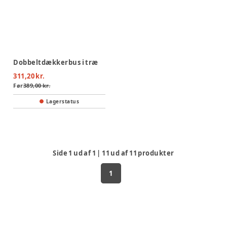
Dobbeltdækkerbus i træ
311,20 kr.
Før
389,00 kr.
Lagerstatus
Side
1
ud af
1
|
11
ud af
11
produkter
1