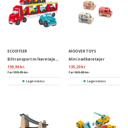
ECOIFFIER
MOOVER TOYS
Biltransport m/køretøjer 7stk
Mini nødkøretøjer
159,96 kr.
135,20 kr.
Før
199,95 kr.
Før
169,00 kr.
Lagerstatus
Lagerstatus