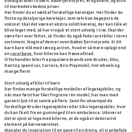
udvalg af biler til børn, både fjernstyret, el og andre, og altid
til markedets bedste priser.
Her finder du et væld af forskellige køretøjer. Her finder du
flotte og detaljerige køretøjer, som selv kan begejstre de
voksne! Skal det være et ekstra solidt køretøj, der kan tåle at
blive leget med, så har vi også et stort udvalg i træ. Skal der
være fart over feltet, så finder du også fede racerbiler i vores
sortiment. Nogle af dem er ovenikøbet fjernstyrede. Er dit
barn bare vild med ræs og action, hvad er så mere oplagt end
en
racerbane
, hvor bilerne kan fræse afsted.
Vi forhandler biler fra populære brands som Bruder, Siku,
Dantoy, speed car, Carrera, Brio Playmobil, Hot wheels og
mange flere!
Stort udvalg af biler til børn
Der findes mange forskellige modeller af legetøjsbiler, og
når man først har fået fingrene i én model, har man med
garanti lyst til at samle på flere. Saml for eksempel de
forskellige Bruder legetøjsbiler eller Siku legetøjsbiler, hvor
du kan få alt fra en gummiged til en ambulance. Udover at
det er sjovt at lege med bilerne, er de også et dekorativt
element på børneværelset.
Mangler du inspiration til en gave til en dreng, vil vi anbefale