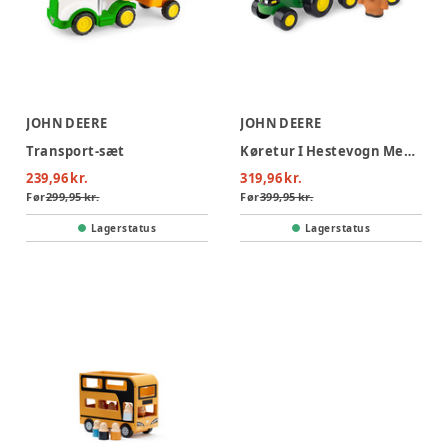
JOHN DEERE
JOHN DEERE
Transport-sæt
Køretur I Hestevogn Med Dyrelyde
239,96 kr.
319,96 kr.
Før
299,95 kr.
Før
399,95 kr.
Lagerstatus
Lagerstatus