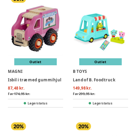
Outlet
Outlet
MAGNI
B TOYS
Isbil i træ med gummihjul
Land of B. Foodtruck
87,48 kr.
149,98 kr.
Før
174,95 kr.
Før
299,95 kr.
Lagerstatus
Lagerstatus