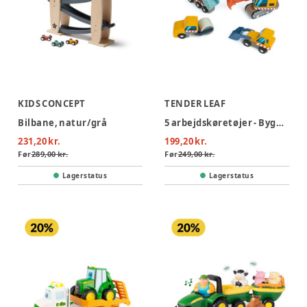
KIDS CONCEPT
TENDER LEAF
Bilbane, natur/grå
5 arbejdskøretøjer - Byggeplads
231,20 kr.
199,20 kr.
Før
289,00 kr.
Før
249,00 kr.
Lagerstatus
Lagerstatus