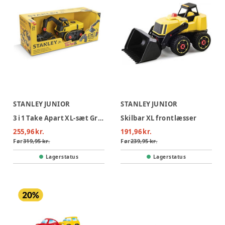
STANLEY JUNIOR
STANLEY JUNIOR
3 i 1 Take Apart XL-sæt Gravemaskine
Skilbar XL frontlæsser
255,96 kr.
191,96 kr.
Før
319,95 kr.
Før
239,95 kr.
Lagerstatus
Lagerstatus