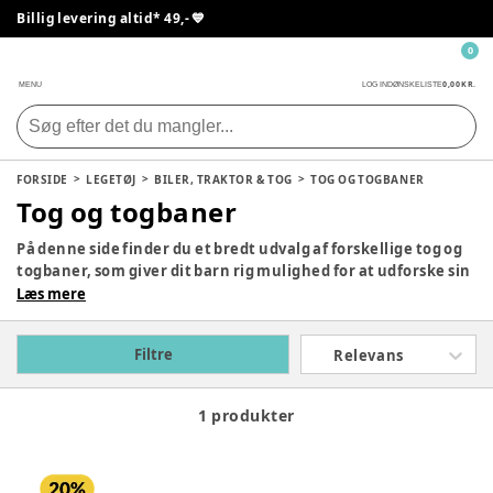
Billig levering altid* 49,- 💙
0
0,00 KR.
MENU
LOG IND
ØNSKELISTE
FORSIDE
LEGETØJ
BILER, TRAKTOR & TOG
TOG OG TOGBANER
Tog og togbaner
På denne side finder du et bredt udvalg af forskellige tog og
togbaner, som giver dit barn rig mulighed for at udforske sin
fantasi og kreativitet, når der skal bygges en bane. Der er
Læs mere
garanteret mange timers sjov og leg under hele
byggeprocessen og legetiden efter. God fornøjelse med at
Filtre
Relevans
finde netop den model, og tilbehør hertil, der passer lige
netop til dit barn.
1 produkter