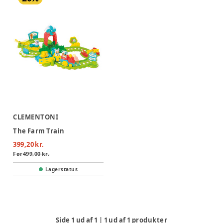
CLEMENTONI
The Farm Train
399,20 kr.
Før
499,00 kr.
Lagerstatus
Side
1
ud af
1
|
1
ud af
1
produkter