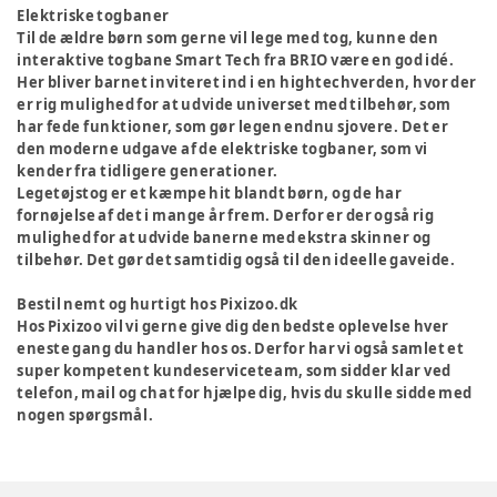
Elektriske togbaner
Til de ældre børn som gerne vil lege med tog, kunne den
interaktive togbane Smart Tech fra BRIO være en god idé.
Her bliver barnet inviteret ind i en hightechverden, hvor der
er rig mulighed for at udvide universet med tilbehør, som
har fede funktioner, som gør legen endnu sjovere. Det er
den moderne udgave af de elektriske togbaner, som vi
kender fra tidligere generationer.
Legetøjstog er et kæmpe hit blandt børn, og de har
fornøjelse af det i mange år frem. Derfor er der også rig
mulighed for at udvide banerne med ekstra skinner og
tilbehør. Det gør det samtidig også til den ideelle gaveide.
Bestil nemt og hurtigt hos Pixizoo.dk
Hos Pixizoo vil vi gerne give dig den bedste oplevelse hver
eneste gang du handler hos os. Derfor har vi også samlet et
super kompetent kundeserviceteam, som sidder klar ved
telefon, mail og chat for hjælpe dig, hvis du skulle sidde med
nogen spørgsmål.