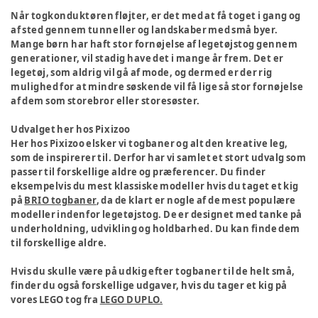
Når togkonduktøren fløjter, er det med at få toget i gang og
af sted gennem tunneller og landskaber med små byer.
Mange børn har haft stor fornøjelse af legetøjstog gennem
generationer, vil stadig have det i mange år frem. Det er
legetøj, som aldrig vil gå af mode, og dermed er der rig
mulighed for at mindre søskende vil få lige så stor fornøjelse
af dem som storebror eller storesøster.
Udvalget her hos Pixizoo
Her hos Pixizoo elsker vi togbaner og alt den kreative leg,
som de inspirerer til. Derfor har vi samlet et stort udvalg som
passer til forskellige aldre og præferencer. Du finder
eksempelvis du mest klassiske modeller hvis du taget et kig
på
BRIO togbaner
, da de klart er nogle af de mest populære
modeller indenfor legetøjstog. De er designet med tanke på
underholdning, udvikling og holdbarhed. Du kan finde dem
til forskellige aldre.
Hvis du skulle være på udkig efter togbaner til de helt små,
finder du også forskellige udgaver, hvis du tager et kig på
vores LEGO tog fra
LEGO DUPLO.