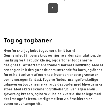
1
Tog og togbaner
Hvorfor skal jeg købe togbaner til mit barn?
Gennem leg får børns krop og hjerne al den stimulation, de
har brug for til at udvikle sig, og derfor er togbanerne
designet til at støtte flere stadier i barnets udvikling. Med et
rent og enkelt design er de opmuntrende for børn, og åbner
for et helt univers af morskab, hvor den eneste grænse er
børnenes egen fantasi. Togene findes i mange forskellige
udgaver og togbanerne kan udvides og dermed blive ganske
store. Med ekstra skinner og tilbehør, bliver legen endnu
sjovere og kreativ, og børn vil helt sikkert elske at lege med
det i mange år frem. Særligt mellem 2-5-årsalderen er
banerne et kæmpe hit.