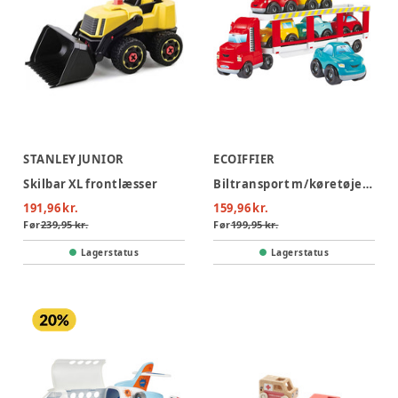
STANLEY JUNIOR
ECOIFFIER
Skilbar XL frontlæsser
Biltransport m/køretøjer 7stk
191,96 kr.
159,96 kr.
Før
239,95 kr.
Før
199,95 kr.
Lagerstatus
Lagerstatus