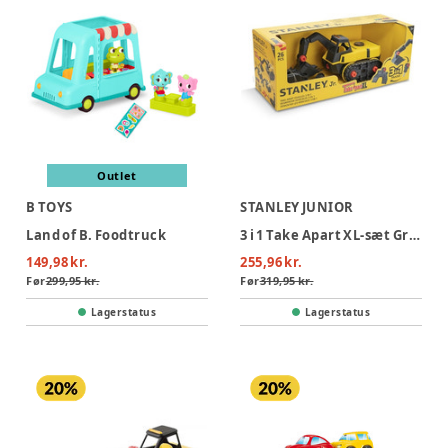
Outlet
B TOYS
STANLEY JUNIOR
Land of B. Foodtruck
3 i 1 Take Apart XL-sæt Gravemaskine
149,98 kr.
255,96 kr.
Før
299,95 kr.
Før
319,95 kr.
Lagerstatus
Lagerstatus