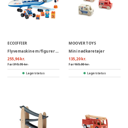
ECOIFFIER
MOOVER TOYS
Flyvemaskine m/figurer og tilbehør
Mini nødkøretøjer
255,96 kr.
135,20 kr.
Før
319,95 kr.
Før
169,00 kr.
Lagerstatus
Lagerstatus