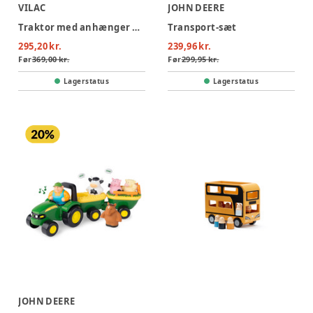
VILAC
JOHN DEERE
Traktor med anhænger og stabledyr
Transport-sæt
295,20 kr.
239,96 kr.
Før
369,00 kr.
Før
299,95 kr.
Lagerstatus
Lagerstatus
JOHN DEERE