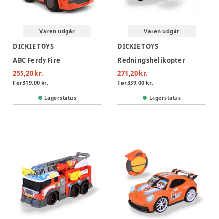
Varen udgår
Varen udgår
DICKIE TOYS
DICKIE TOYS
ABC Ferdy Fire
Redningshelikopter
255,20 kr.
271,20 kr.
Før
319,00 kr.
Før
339,00 kr.
Lagerstatus
Lagerstatus