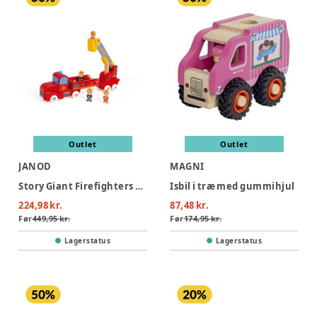
Outlet
Outlet
JANOD
MAGNI
Story Giant Firefighters Truck
Isbil i træ med gummihjul
224,98 kr.
87,48 kr.
Før
449,95 kr.
Før
174,95 kr.
Lagerstatus
Lagerstatus