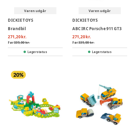
Varen udgår
Varen udgår
DICKIE TOYS
DICKIE TOYS
Brandbil
ABC IRC Porsche 911 GT3
271,20 kr.
271,20 kr.
Før
339,00 kr.
Før
339,00 kr.
Lagerstatus
Lagerstatus