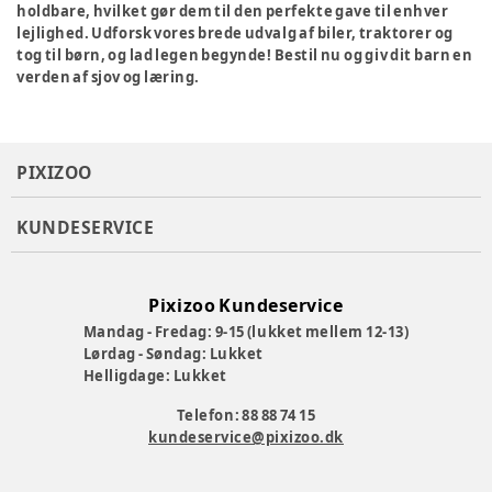
holdbare, hvilket gør dem til den perfekte gave til enhver
lejlighed. Udforsk vores brede udvalg af biler, traktorer og
tog til børn, og lad legen begynde! Bestil nu og giv dit barn en
verden af sjov og læring.
PIXIZOO
KUNDESERVICE
Pixizoo Kundeservice
Mandag - Fredag: 9-15 (lukket mellem 12-13)
Lørdag - Søndag: Lukket
Helligdage: Lukket
Telefon: 88 88 74 15
kundeservice@pixizoo.dk