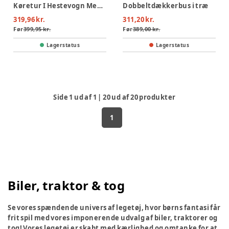
Køretur I Hestevogn Med Dyrelyde
Dobbeltdækkerbus i træ
319,96 kr.
311,20 kr.
Før
399,95 kr.
Før
389,00 kr.
Lagerstatus
Lagerstatus
Side
1
ud af
1
|
20
ud af
20
produkter
1
Biler, traktor & tog
Se vores spændende univers af legetøj, hvor børns fantasi får
frit spil med vores imponerende udvalg af biler, traktorer og
tog! Vores legetøj er skabt med kærlighed og omtanke for at