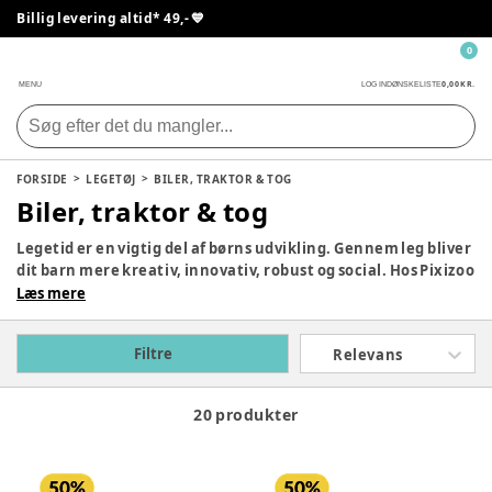
Billig levering altid* 49,- 💙
0
0,00 KR.
MENU
LOG IND
ØNSKELISTE
FORSIDE
LEGETØJ
BILER, TRAKTOR & TOG
Biler, traktor & tog
Legetid er en vigtig del af børns udvikling. Gennem leg bliver
dit barn mere kreativ, innovativ, robust og social. Hos Pixizoo
har vi samlet det bedste legetøj til både babyer og børn.
Læs mere
Udforsk vores store udvalg og find det perfekte legetøj til dit
barn her.
Filtre
Relevans
20 produkter