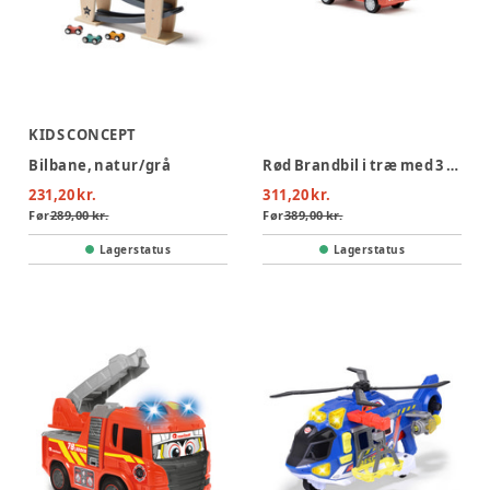
KIDS CONCEPT
Bilbane, natur/grå
Rød Brandbil i træ med 3 brandmænd
231,20 kr.
311,20 kr.
Før
289,00 kr.
Før
389,00 kr.
Lagerstatus
Lagerstatus