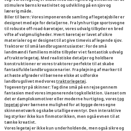
stimulere børns kreativitet og udvikling på en sjov og
lærerig måde.
Biler til børn:
Vores imponerende samling af legetøjsbiler er
designet med øje for detaljerne. Fra lynhurtige sportsvogne
til robuste off-road-køretøjer, vores udvalg tilbyder en bred
vifte af valgmuligheder. Hvert køretøj er lavet af sikre
materialer og er designet til at give timevis af legende sjov.
Traktorer til små landbrugsentusiaster:
For de små
landmænd i familiens midte tilbyder vi et fantastisk udvalg
af traktorlegetøj. Med realistiske detaljer og holdbare
konstruktioner er vores traktorer perfekte til at skabe
fantasifulde landbrugsscenarier. Fra pløjning af marker til
at høste afgrøder vil børnene elske at udforske
landbrugslivet med vores
traktorlegetøj
.
Togeventyr på skinner:
Tag dine små på en rejse gennem
fantasien med vores imponerende togkollektion. Uanset om
det er damplokomotiver eller moderne hurtigtog, vores
tog
legetøj
giver børnene mulighed for at bygge deres egne
skinnenetværk og skabe utallige eventyr. Den interaktive
leg styrker ikke kun finmotorikken, men også evnen til at
tænke kreativt.
Vores legetøj er ikke kun underholdende, men også sikre og