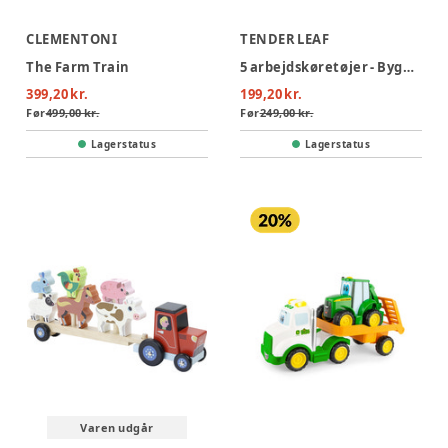
CLEMENTONI
TENDER LEAF
The Farm Train
5 arbejdskøretøjer - Byggeplads
399,20 kr.
199,20 kr.
Før
499,00 kr.
Før
249,00 kr.
Lagerstatus
Lagerstatus
Varen udgår