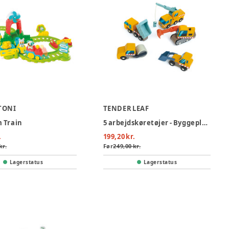
TONI
TENDER LEAF
 Train
5 arbejdskøretøjer - Byggeplads
.
199,20 kr.
kr.
Før
249,00 kr.
Lagerstatus
Lagerstatus