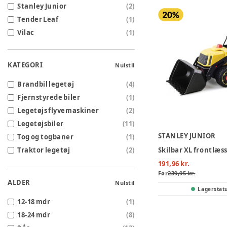
Stanley Junior
(
2
)
Tender Leaf
(
1
)
Vilac
(
1
)
KATEGORI
Nulstil
Brandbil legetøj
(
4
)
Fjernstyrede biler
(
1
)
Legetøjs flyvemaskiner
(
2
)
Legetøjsbiler
(
11
)
STANLEY JUNIOR
Tog og togbaner
(
1
)
Traktor legetøj
(
2
)
Skilbar XL frontlæs
191,96 kr.
Før
239,95 kr.
ALDER
Nulstil
Lagerstat
12-18 mdr
(
1
)
18-24 mdr
(
8
)