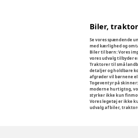
Biler, trakto
Se vores spændende univ
med kærlighed og omtan
Biler til børn:
Vores imp
vores udvalg tilbyder e
Traktorer til små land
detaljer og holdbare ko
afgrøder vil børnene e
Togeventyr på skinner
moderne hurtigtog, v
styrker ikke kun finmo
Vores legetøj er ikke 
udvalg af biler, traktor