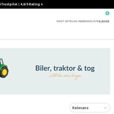
rustpilot | 4,6/5 Rating ⭐️
0
0,00 KR.
SIDST SETE
LOG IND
ØNSKELISTE
Relevans