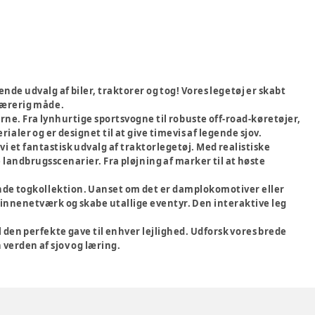
nde udvalg af biler, traktorer og tog! Vores legetøj er skabt
 lærerig måde.
rne. Fra lynhurtige sportsvogne til robuste off-road-køretøjer,
ialer og er designet til at give timevis af legende sjov.
i et fantastisk udvalg af traktorlegetøj. Med realistiske
 landbrugsscenarier. Fra pløjning af marker til at høste
de togkollektion. Uanset om det er damplokomotiver eller
innenetværk og skabe utallige eventyr. Den interaktive leg
 den perfekte gave til enhver lejlighed. Udforsk vores brede
n verden af sjov og læring.