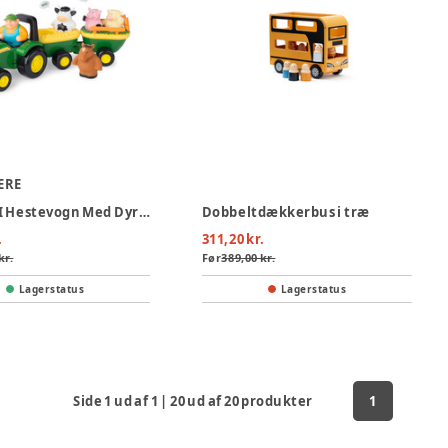
ERE
Køretur I Hestevogn Med Dyrelyde
Dobbeltdækkerbus i træ
.
311,20 kr.
kr.
Før
389,00 kr.
Lagerstatus
Lagerstatus
Side
1
ud af
1
|
20
ud af
20
produkter
1