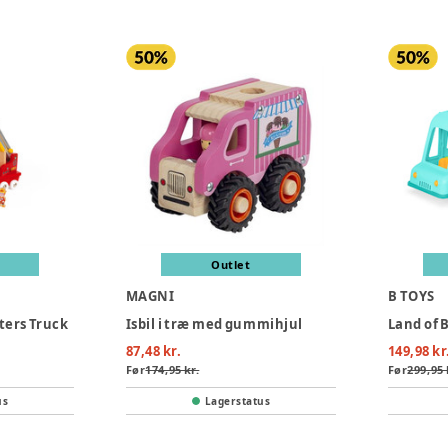
Outlet
MAGNI
B TOYS
hters Truck
Isbil i træ med gummihjul
Land of 
87,48 kr.
149,98 kr
Før
174,95 kr.
Før
299,95 
us
Lagerstatus