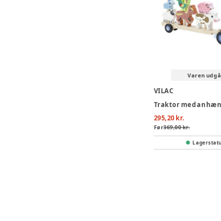
Varen udgå
VILAC
295,20 kr.
Før
369,00 kr.
Lagerstat