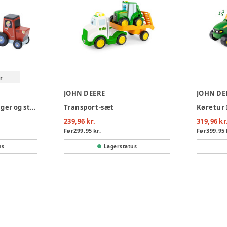
r
JOHN DEERE
JOHN DE
Traktor med anhænger og stabledyr
Transport-sæt
239,96 kr.
319,96 kr
Før
299,95 kr.
Før
399,95 
us
Lagerstatus