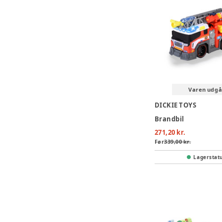
Varen udgå
DICKIE TOYS
Brandbil
271,20 kr.
Før
339,00 kr.
Lagerstat