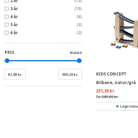
2 år
(
13
)
3 år
(
15
)
4 år
(
6
)
5 år
(
3
)
6 år
(
2
)
PRIS
Nulstil
KIDS CONCEPT
87,48 kr.
399,20 kr.
Bilbane, natur/grå
231,20 kr.
Før
289,00 kr.
Lagerstat