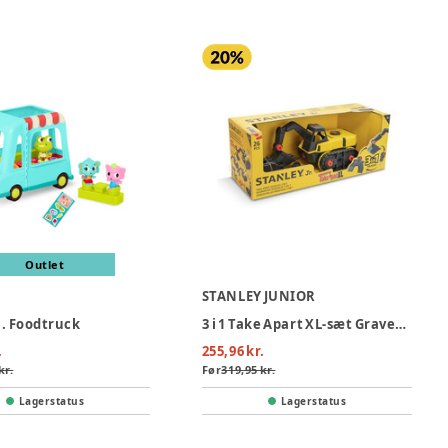
Outlet
STANLEY JUNIOR
B. Foodtruck
3 i 1 Take Apart XL-sæt Gravemaskine
.
255,96 kr.
kr.
Før
319,95 kr.
Lagerstatus
Lagerstatus