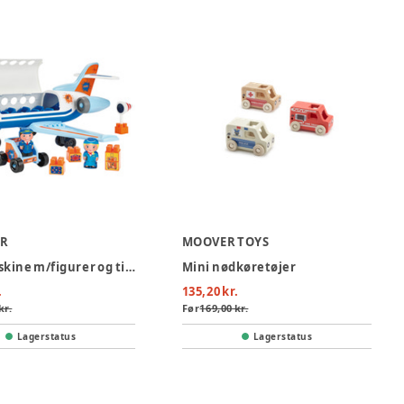
ER
MOOVER TOYS
Flyvemaskine m/figurer og tilbehør
Mini nødkøretøjer
.
135,20 kr.
kr.
Før
169,00 kr.
Lagerstatus
Lagerstatus