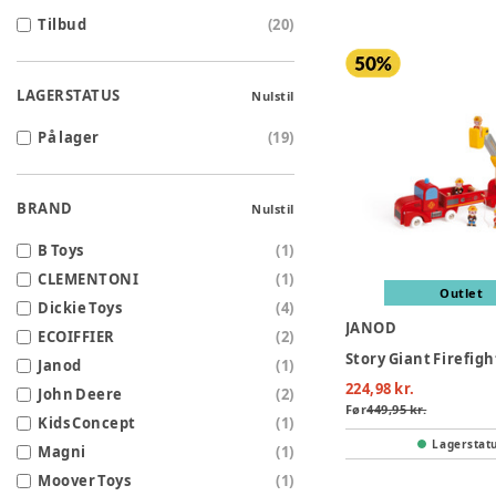
Tilbud
(
20
)
LAGERSTATUS
Nulstil
På lager
(
19
)
BRAND
Nulstil
B Toys
(
1
)
CLEMENTONI
(
1
)
Outlet
Dickie Toys
(
4
)
JANOD
ECOIFFIER
(
2
)
Story Giant Firefig
Janod
(
1
)
224,98 kr.
John Deere
(
2
)
Før
449,95 kr.
Kids Concept
(
1
)
Lagerstat
Magni
(
1
)
Moover Toys
(
1
)