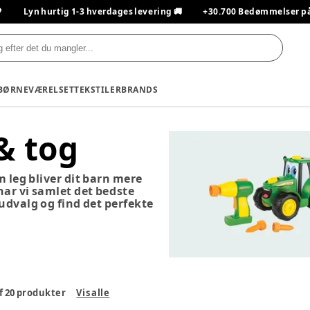

Lyn hurtig 1-3 hverdages levering 🚚
+30.700 Bedømmelser på T
BØRNEVÆRELSET
TEKSTILER
BRANDS
 & tog
m leg bliver dit barn mere
 har vi samlet det bedste
 udvalg og find det perfekte
f
20
produkter
Vis alle