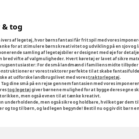
r & tog
ers af legetøj, hvor børns fantasi får frit spil med vores imponere
ke for at stimulere børns kreativitet og udvikling på en sjov og
onerende samling af legetøjsbiler er designet med øje for detalje
n bred vifte af valgmuligheder. Hvert køretøj er lavet af sikre mater
brugsentusiaster:
For de små landmænd i familiens midte tilbyder v
nstruktioner er vores traktorer perfekte til at skabe fantasifulde
lske at udforske landbrugslivet med vores
traktorlegetøj
.
:
Tag dine små på en rejse gennem fantasien med vores imponeren
ores
tog legetøj
giver børnene mulighed for at bygge deres egne sk
torikken, men også evnen til at tænke kreativt.
kun underholdende, men også sikre og holdbare, hvilket gør dem til
er og tog til børn, og lad legen begynde! Bestil nu og giv dit barn e