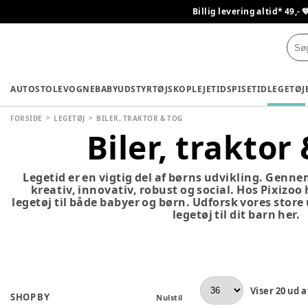
Billig levering altid* 49,- 
AUTOSTOLE
VOGNE
BABYUDSTYR
TØJ
SKO
PLEJETID
SPISETID
LEGETØJ
FORSIDE
LEGETØJ
BILER, TRAKTOR & TOG
Biler, traktor
Legetid er en vigtig del af børns udvikling. Genne
kreativ, innovativ, robust og social. Hos Pixizoo
legetøj til både babyer og børn. Udforsk vores store
legetøj til dit barn her.
Viser
20
ud a
SHOP BY
Nulstil