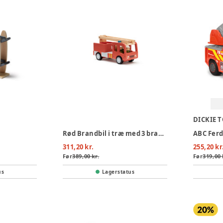
DICKIE 
Rød Brandbil i træ med 3 brandmænd
ABC Ferd
311,20 kr.
255,20 kr
Før
389,00 kr.
Før
319,00 
us
Lagerstatus