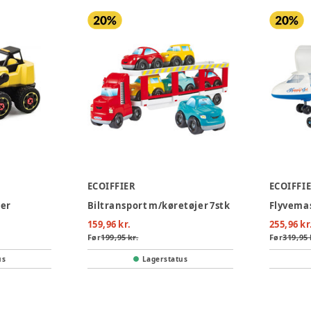
ECOIFFIER
ECOIFFI
ser
Biltransport m/køretøjer 7stk
159,96 kr.
255,96 kr
Før
199,95 kr.
Før
319,95 
us
Lagerstatus