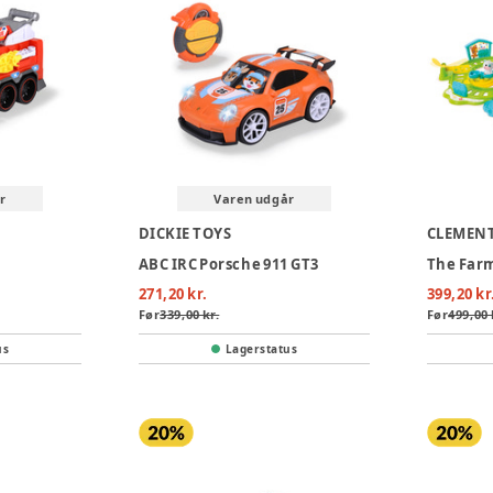
r
Varen udgår
DICKIE TOYS
CLEMEN
ABC IRC Porsche 911 GT3
The Farm
271,20 kr.
399,20 kr
Før
339,00 kr.
Før
499,00 
us
Lagerstatus