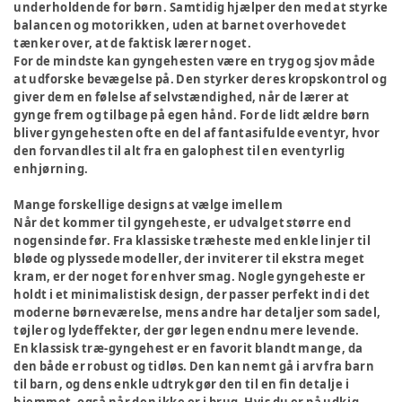
underholdende for børn. Samtidig hjælper den med at styrke
balancen og motorikken, uden at barnet overhovedet
tænker over, at de faktisk lærer noget.
For de mindste kan gyngehesten være en tryg og sjov måde
at udforske bevægelse på. Den styrker deres kropskontrol og
giver dem en følelse af selvstændighed, når de lærer at
gynge frem og tilbage på egen hånd. For de lidt ældre børn
bliver gyngehesten ofte en del af fantasifulde eventyr, hvor
den forvandles til alt fra en galophest til en eventyrlig
enhjørning.
Mange forskellige designs at vælge imellem
Når det kommer til gyngeheste, er udvalget større end
nogensinde før. Fra klassiske træheste med enkle linjer til
bløde og plyssede modeller, der inviterer til ekstra meget
kram, er der noget for enhver smag. Nogle gyngeheste er
holdt i et minimalistisk design, der passer perfekt ind i det
moderne børneværelse, mens andre har detaljer som sadel,
tøjler og lydeffekter, der gør legen endnu mere levende.
En klassisk træ-gyngehest er en favorit blandt mange, da
den både er robust og tidløs. Den kan nemt gå i arv fra barn
til barn, og dens enkle udtryk gør den til en fin detalje i