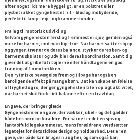
hjemmet, også når den ikke er i brug. Hvis du er på udkig
efter noget lidt mere hyggeligt, er en polstret eller
plysbetrukket gyngehest et hit – blød og indbydende,
perfekt til lange lege- og krammestunder.
Fra leg til motorisk udvikling
Selvom gyngehesten først og fremmest er sjov, gør den også
mere for barnet, end man lige tror. Når barnet sætter sig op
og gynger, træner de deres balance, styrker deres ben- og
kernemuskulatur og udvikler deres koordination. Samtidig
giver det at gribe fat i tøjlerne eller håndtagene en god
træning af finmotorikken.
Den rytmiske bevægelse frem og tilbage har også en
beroligende effekt på mange børn. Det kan skabe en følelse
af tryghed og ro, der gør gyngehesten til en oplagt aktivitet,
når barnet skal finde lidt balance efter en travl dag.
En gave, der bringer glæde
Gyngehesten er en gave, der vækker jubel – og det gælder
både hos børn og forældre. For barnet er det en sjov og
fantasifuld legekammerat, mens forældrene værdsætter
legetøjet for dets tidløse design og holdbarhed. Det er en
gave, der både kan bruges nu og her, og som også kan