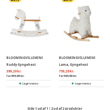
BLOOMINGVILLEMINI
BLOOMINGVILLEMINI
Ruddy Gyngehest
Lama, Gyngehest
399,20 kr.
759,20 kr.
Før
499,00 kr.
Før
949,00 kr.
Lagerstatus
Lagerstatus
Side
1
ud af
1
|
2
ud af
2
produkter