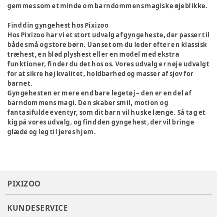
gemmes som et minde om barndommens magiske øjeblikke.
Find din gyngehest hos Pixizoo
Hos Pixizoo har vi et stort udvalg af gyngeheste, der passer til
både små og store børn. Uanset om du leder efter en klassisk
træhest, en blød plyshest eller en model med ekstra
funktioner, finder du det hos os. Vores udvalg er nøje udvalgt
for at sikre høj kvalitet, holdbarhed og masser af sjov for
barnet.
Gyngehesten er mere end bare legetøj – den er en del af
barndommens magi. Den skaber smil, motion og
fantasifulde eventyr, som dit barn vil huske længe. Så tag et
kig på vores udvalg, og find den gyngehest, der vil bringe
glæde og leg til jeres hjem.
PIXIZOO
KUNDESERVICE