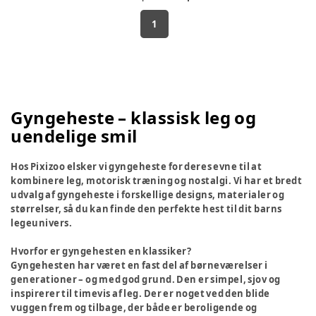
1
Gyngeheste – klassisk leg og
uendelige smil
Hos Pixizoo elsker vi gyngeheste for deres evne til at
kombinere leg, motorisk træning og nostalgi. Vi har et bredt
udvalg af gyngeheste i forskellige designs, materialer og
størrelser, så du kan finde den perfekte hest til dit barns
legeunivers.
Hvorfor er gyngehesten en klassiker?
Gyngehesten har været en fast del af børneværelser i
generationer – og med god grund. Den er simpel, sjov og
inspirerer til timevis af leg. Der er noget ved den blide
vuggen frem og tilbage, der både er beroligende og