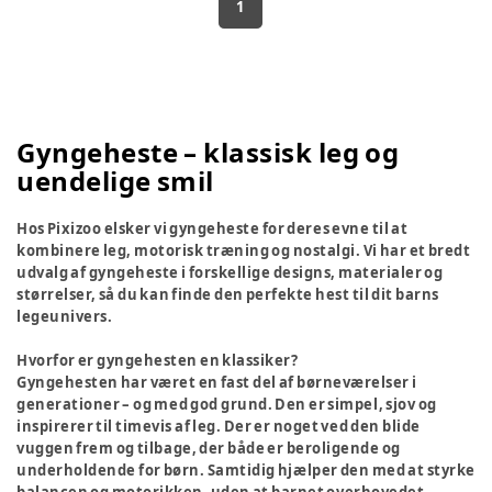
1
Gyngeheste – klassisk leg og
uendelige smil
Hos Pixizoo elsker vi gyngeheste for deres evne til at
kombinere leg, motorisk træning og nostalgi. Vi har et bredt
udvalg af gyngeheste i forskellige designs, materialer og
størrelser, så du kan finde den perfekte hest til dit barns
legeunivers.
Hvorfor er gyngehesten en klassiker?
Gyngehesten har været en fast del af børneværelser i
generationer – og med god grund. Den er simpel, sjov og
inspirerer til timevis af leg. Der er noget ved den blide
vuggen frem og tilbage, der både er beroligende og
underholdende for børn. Samtidig hjælper den med at styrke