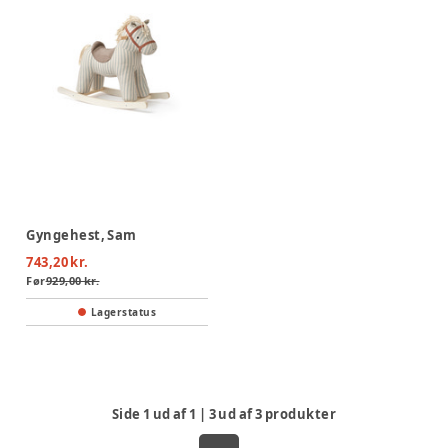
Gyngehest, Sam
743,20 kr.
Før
929,00 kr.
Lagerstatus
Side
1
ud af
1
|
3
ud af
3
produkter