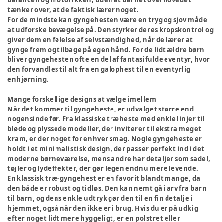
balancen og motorikken, uden at barnet overhovedet
tænker over, at de faktisk lærer noget.
For de mindste kan gyngehesten være en tryg og sjov måde
at udforske bevægelse på. Den styrker deres kropskontrol og
giver dem en følelse af selvstændighed, når de lærer at
gynge frem og tilbage på egen hånd. For de lidt ældre børn
bliver gyngehesten ofte en del af fantasifulde eventyr, hvor
den forvandles til alt fra en galophest til en eventyrlig
enhjørning.
Mange forskellige designs at vælge imellem
Når det kommer til gyngeheste, er udvalget større end
nogensinde før. Fra klassiske træheste med enkle linjer til
bløde og plyssede modeller, der inviterer til ekstra meget
kram, er der noget for enhver smag. Nogle gyngeheste er
holdt i et minimalistisk design, der passer perfekt ind i det
moderne børneværelse, mens andre har detaljer som sadel,
tøjler og lydeffekter, der gør legen endnu mere levende.
En klassisk træ-gyngehest er en favorit blandt mange, da
den både er robust og tidløs. Den kan nemt gå i arv fra barn
til barn, og dens enkle udtryk gør den til en fin detalje i
hjemmet, også når den ikke er i brug. Hvis du er på udkig
efter noget lidt mere hyggeligt, er en polstret eller