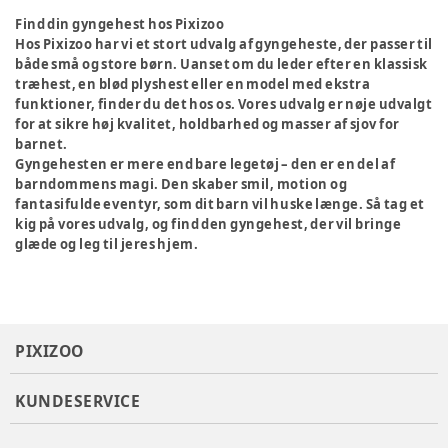
Find din gyngehest hos Pixizoo
Hos Pixizoo har vi et stort udvalg af gyngeheste, der passer til
både små og store børn. Uanset om du leder efter en klassisk
træhest, en blød plyshest eller en model med ekstra
funktioner, finder du det hos os. Vores udvalg er nøje udvalgt
for at sikre høj kvalitet, holdbarhed og masser af sjov for
barnet.
Gyngehesten er mere end bare legetøj – den er en del af
barndommens magi. Den skaber smil, motion og
fantasifulde eventyr, som dit barn vil huske længe. Så tag et
kig på vores udvalg, og find den gyngehest, der vil bringe
glæde og leg til jeres hjem.
PIXIZOO
KUNDESERVICE