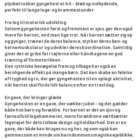
plysbetrukket gyngehest et hit – blød og indbydende,
perfekt til lange lege- og krammestunder.
Fra leg til motorisk udvikling
Selvom gyngehesten først og fremmest er sjov, gør den også
mere for barnet, end man lige tror. Når barnet sætter sig op
og gynger, træner de deres balance, styrker deres ben- og
kernemuskulatur og udvikler deres koordination. Samtidig
giver det at gribe fat i tøjlerne eller håndtagene en god
træning af finmotorikken.
Den rytmiske bevægelse frem og tilbage har også en
beroligende effekt på mange børn. Det kan skabe en følelse
af tryghed og ro, der gør gyngehesten til en oplagt aktivitet,
når barnet skal finde lidt balance efter en travl dag.
En gave, der bringer glæde
Gyngehesten er en gave, der vækker jubel – og det gælder
både hos børn og forældre. For barnet er det en sjov og
fantasifuld legekammerat, mens forældrene værdsætter
legetøjet for dets tidløse design og holdbarhed. Det er en
gave, der både kan bruges nu og her, og som også kan
gemmes som et minde om barndommens magiske øjeblikke.