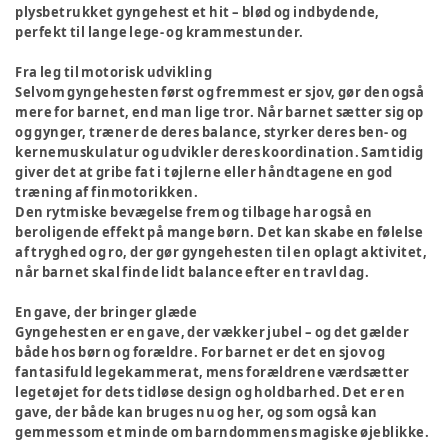
plysbetrukket gyngehest et hit – blød og indbydende,
perfekt til lange lege- og krammestunder.
Fra leg til motorisk udvikling
Selvom gyngehesten først og fremmest er sjov, gør den også
mere for barnet, end man lige tror. Når barnet sætter sig op
og gynger, træner de deres balance, styrker deres ben- og
kernemuskulatur og udvikler deres koordination. Samtidig
giver det at gribe fat i tøjlerne eller håndtagene en god
træning af finmotorikken.
Den rytmiske bevægelse frem og tilbage har også en
beroligende effekt på mange børn. Det kan skabe en følelse
af tryghed og ro, der gør gyngehesten til en oplagt aktivitet,
når barnet skal finde lidt balance efter en travl dag.
En gave, der bringer glæde
Gyngehesten er en gave, der vækker jubel – og det gælder
både hos børn og forældre. For barnet er det en sjov og
fantasifuld legekammerat, mens forældrene værdsætter
legetøjet for dets tidløse design og holdbarhed. Det er en
gave, der både kan bruges nu og her, og som også kan
gemmes som et minde om barndommens magiske øjeblikke.