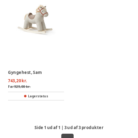
Gyngehest, Sam
743,20 kr.
Før
929,00 kr.
Lagerstatus
Side
1
ud af
1
|
3
ud af
3
produkter