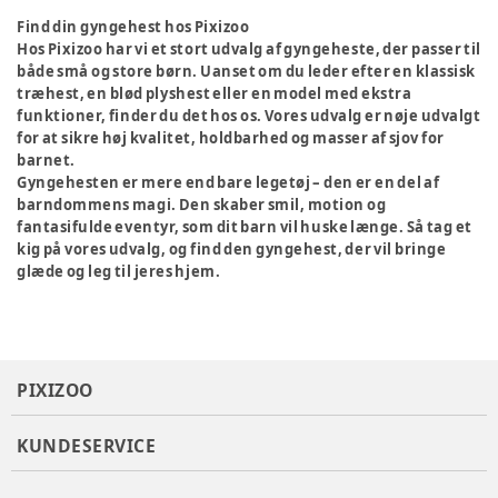
Find din gyngehest hos Pixizoo
Hos Pixizoo har vi et stort udvalg af gyngeheste, der passer til
både små og store børn. Uanset om du leder efter en klassisk
træhest, en blød plyshest eller en model med ekstra
funktioner, finder du det hos os. Vores udvalg er nøje udvalgt
for at sikre høj kvalitet, holdbarhed og masser af sjov for
barnet.
Gyngehesten er mere end bare legetøj – den er en del af
barndommens magi. Den skaber smil, motion og
fantasifulde eventyr, som dit barn vil huske længe. Så tag et
kig på vores udvalg, og find den gyngehest, der vil bringe
glæde og leg til jeres hjem.
PIXIZOO
KUNDESERVICE