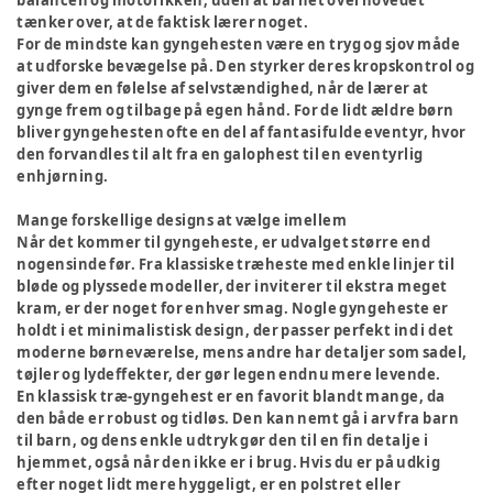
balancen og motorikken, uden at barnet overhovedet
tænker over, at de faktisk lærer noget.
For de mindste kan gyngehesten være en tryg og sjov måde
at udforske bevægelse på. Den styrker deres kropskontrol og
giver dem en følelse af selvstændighed, når de lærer at
gynge frem og tilbage på egen hånd. For de lidt ældre børn
bliver gyngehesten ofte en del af fantasifulde eventyr, hvor
den forvandles til alt fra en galophest til en eventyrlig
enhjørning.
Mange forskellige designs at vælge imellem
Når det kommer til gyngeheste, er udvalget større end
nogensinde før. Fra klassiske træheste med enkle linjer til
bløde og plyssede modeller, der inviterer til ekstra meget
kram, er der noget for enhver smag. Nogle gyngeheste er
holdt i et minimalistisk design, der passer perfekt ind i det
moderne børneværelse, mens andre har detaljer som sadel,
tøjler og lydeffekter, der gør legen endnu mere levende.
En klassisk træ-gyngehest er en favorit blandt mange, da
den både er robust og tidløs. Den kan nemt gå i arv fra barn
til barn, og dens enkle udtryk gør den til en fin detalje i
hjemmet, også når den ikke er i brug. Hvis du er på udkig
efter noget lidt mere hyggeligt, er en polstret eller