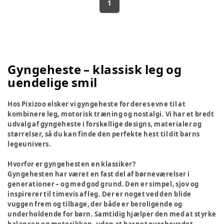
1
Gyngeheste – klassisk leg og
uendelige smil
Hos Pixizoo elsker vi gyngeheste for deres evne til at
kombinere leg, motorisk træning og nostalgi. Vi har et bredt
udvalg af gyngeheste i forskellige designs, materialer og
størrelser, så du kan finde den perfekte hest til dit barns
legeunivers.
Hvorfor er gyngehesten en klassiker?
Gyngehesten har været en fast del af børneværelser i
generationer – og med god grund. Den er simpel, sjov og
inspirerer til timevis af leg. Der er noget ved den blide
vuggen frem og tilbage, der både er beroligende og
underholdende for børn. Samtidig hjælper den med at styrke