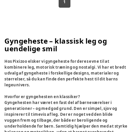
1
Gyngeheste – klassisk leg og
uendelige smil
Hos Pixizoo elsker vi gyngeheste for deres evne til at
kombinere leg, motorisk træning og nostalgi. Vi har et bredt
udvalg af gyngeheste i forskellige designs, materialer og
størrelser, så du kan finde den perfekte hest til dit barns
legeunivers.
Hvorfor er gyngehesten en klassiker?
Gyngehesten har været en fast del af børneværelser i
generationer – og med god grund. Den er simpel, sjov og
inspirerer til timevis af leg. Der er noget ved den blide
vuggen frem og tilbage, der både er beroligende og
underholdende for børn. Samtidig hjælper den med at styrke