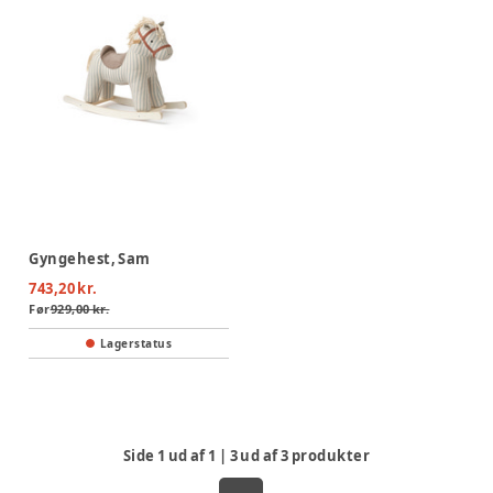
Gyngehest, Sam
743,20 kr.
Før
929,00 kr.
Lagerstatus
Side
1
ud af
1
|
3
ud af
3
produkter