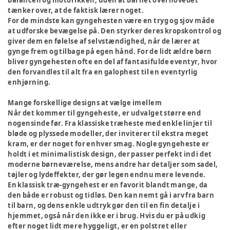
balancen og motorikken, uden at barnet overhovedet
tænker over, at de faktisk lærer noget.
For de mindste kan gyngehesten være en tryg og sjov måde
at udforske bevægelse på. Den styrker deres kropskontrol og
giver dem en følelse af selvstændighed, når de lærer at
gynge frem og tilbage på egen hånd. For de lidt ældre børn
bliver gyngehesten ofte en del af fantasifulde eventyr, hvor
den forvandles til alt fra en galophest til en eventyrlig
enhjørning.
Mange forskellige designs at vælge imellem
Når det kommer til gyngeheste, er udvalget større end
nogensinde før. Fra klassiske træheste med enkle linjer til
bløde og plyssede modeller, der inviterer til ekstra meget
kram, er der noget for enhver smag. Nogle gyngeheste er
holdt i et minimalistisk design, der passer perfekt ind i det
moderne børneværelse, mens andre har detaljer som sadel,
tøjler og lydeffekter, der gør legen endnu mere levende.
En klassisk træ-gyngehest er en favorit blandt mange, da
den både er robust og tidløs. Den kan nemt gå i arv fra barn
til barn, og dens enkle udtryk gør den til en fin detalje i
hjemmet, også når den ikke er i brug. Hvis du er på udkig
efter noget lidt mere hyggeligt, er en polstret eller