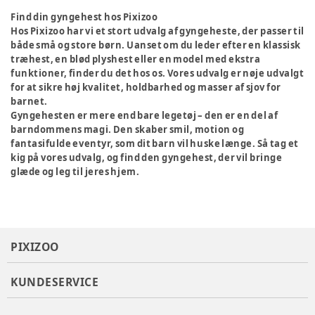
Find din gyngehest hos Pixizoo
Hos Pixizoo har vi et stort udvalg af gyngeheste, der passer til
både små og store børn. Uanset om du leder efter en klassisk
træhest, en blød plyshest eller en model med ekstra
funktioner, finder du det hos os. Vores udvalg er nøje udvalgt
for at sikre høj kvalitet, holdbarhed og masser af sjov for
barnet.
Gyngehesten er mere end bare legetøj – den er en del af
barndommens magi. Den skaber smil, motion og
fantasifulde eventyr, som dit barn vil huske længe. Så tag et
kig på vores udvalg, og find den gyngehest, der vil bringe
glæde og leg til jeres hjem.
PIXIZOO
KUNDESERVICE