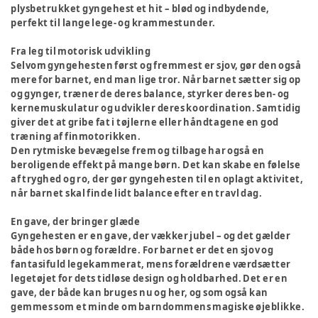
plysbetrukket gyngehest et hit – blød og indbydende,
perfekt til lange lege- og krammestunder.
Fra leg til motorisk udvikling
Selvom gyngehesten først og fremmest er sjov, gør den også
mere for barnet, end man lige tror. Når barnet sætter sig op
og gynger, træner de deres balance, styrker deres ben- og
kernemuskulatur og udvikler deres koordination. Samtidig
giver det at gribe fat i tøjlerne eller håndtagene en god
træning af finmotorikken.
Den rytmiske bevægelse frem og tilbage har også en
beroligende effekt på mange børn. Det kan skabe en følelse
af tryghed og ro, der gør gyngehesten til en oplagt aktivitet,
når barnet skal finde lidt balance efter en travl dag.
En gave, der bringer glæde
Gyngehesten er en gave, der vækker jubel – og det gælder
både hos børn og forældre. For barnet er det en sjov og
fantasifuld legekammerat, mens forældrene værdsætter
legetøjet for dets tidløse design og holdbarhed. Det er en
gave, der både kan bruges nu og her, og som også kan
gemmes som et minde om barndommens magiske øjeblikke.