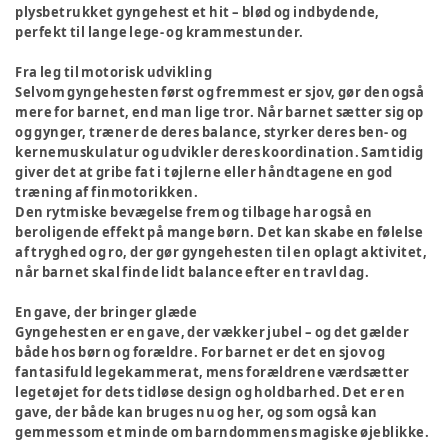
plysbetrukket gyngehest et hit – blød og indbydende,
perfekt til lange lege- og krammestunder.
Fra leg til motorisk udvikling
Selvom gyngehesten først og fremmest er sjov, gør den også
mere for barnet, end man lige tror. Når barnet sætter sig op
og gynger, træner de deres balance, styrker deres ben- og
kernemuskulatur og udvikler deres koordination. Samtidig
giver det at gribe fat i tøjlerne eller håndtagene en god
træning af finmotorikken.
Den rytmiske bevægelse frem og tilbage har også en
beroligende effekt på mange børn. Det kan skabe en følelse
af tryghed og ro, der gør gyngehesten til en oplagt aktivitet,
når barnet skal finde lidt balance efter en travl dag.
En gave, der bringer glæde
Gyngehesten er en gave, der vækker jubel – og det gælder
både hos børn og forældre. For barnet er det en sjov og
fantasifuld legekammerat, mens forældrene værdsætter
legetøjet for dets tidløse design og holdbarhed. Det er en
gave, der både kan bruges nu og her, og som også kan
gemmes som et minde om barndommens magiske øjeblikke.