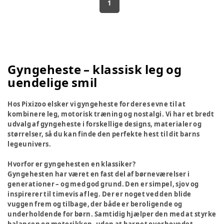
1
Gyngeheste – klassisk leg og
uendelige smil
Hos Pixizoo elsker vi gyngeheste for deres evne til at
kombinere leg, motorisk træning og nostalgi. Vi har et bredt
udvalg af gyngeheste i forskellige designs, materialer og
størrelser, så du kan finde den perfekte hest til dit barns
legeunivers.
Hvorfor er gyngehesten en klassiker?
Gyngehesten har været en fast del af børneværelser i
generationer – og med god grund. Den er simpel, sjov og
inspirerer til timevis af leg. Der er noget ved den blide
vuggen frem og tilbage, der både er beroligende og
underholdende for børn. Samtidig hjælper den med at styrke