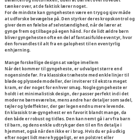
balancen og motorikken, uden at barnet overhovedet
tænker over, at de faktisk lærer noget.
For de mindste kan gyngehesten være en tryg og sjov måde
at udforske bevægelse på. Den styrker deres kropskontrol og
giver dem en følelse af selvstændighed, når de lærer at
gynge frem og tilbage på egen hånd. For de lidt ældre børn
bliver gyngehesten ofte en del af fantasifulde eventyr, hvor
den forvandles til alt fra en galophest til en eventyrlig
enhjørning.
Mange forskellige designs at vælge imellem
Når det kommer til gyngeheste, er udvalget større end
nogensinde før. Fra klassiske træheste med enkle linjer til
bløde og plyssede modeller, der inviterer til ekstra meget
kram, er der noget for enhver smag. Nogle gyngeheste er
holdt i et minimalistisk design, der passer perfekt ind i det
moderne børneværelse, mens andre har detaljer som sadel,
tøjler og lydeffekter, der gør legen endnu mere levende.
En klassisk træ-gyngehest er en favorit blandt mange, da
den både er robust og tidløs. Den kan nemt gå i arv fra barn
til barn, og dens enkle udtryk gør den til en fin detalje i
hjemmet, også når den ikke er i brug. Hvis du er på udkig
efter noget lidt mere hyggeligt, er en polstret eller