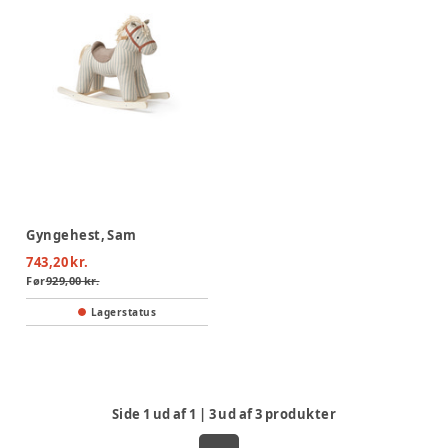
Gyngehest, Sam
743,20 kr.
Før
929,00 kr.
Lagerstatus
Side
1
ud af
1
|
3
ud af
3
produkter