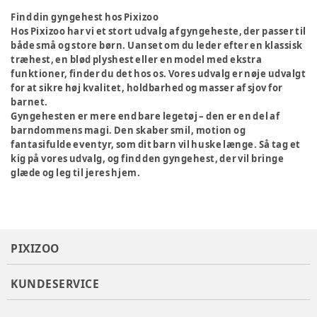
Find din gyngehest hos Pixizoo
Hos Pixizoo har vi et stort udvalg af gyngeheste, der passer til
både små og store børn. Uanset om du leder efter en klassisk
træhest, en blød plyshest eller en model med ekstra
funktioner, finder du det hos os. Vores udvalg er nøje udvalgt
for at sikre høj kvalitet, holdbarhed og masser af sjov for
barnet.
Gyngehesten er mere end bare legetøj – den er en del af
barndommens magi. Den skaber smil, motion og
fantasifulde eventyr, som dit barn vil huske længe. Så tag et
kig på vores udvalg, og find den gyngehest, der vil bringe
glæde og leg til jeres hjem.
PIXIZOO
KUNDESERVICE