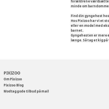
forældrene værdsætter 
minde om barndommens
Find din gyngehest hos
Hos Pixizoo har vi et s
eller en model med ekst
barnet.
Gyngehesten er mere en
længe. Så tag et kig på
PIXIZOO
Om Pixizoo
Pixizoo Blog
Modtag gode tilbud på mail