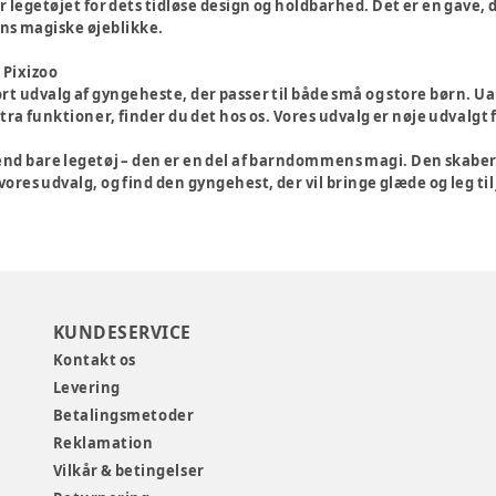
legetøjet for dets tidløse design og holdbarhed. Det er en gave,
 magiske øjeblikke.
 Pixizoo
tort udvalg af gyngeheste, der passer til både små og store børn. U
ra funktioner, finder du det hos os. Vores udvalg er nøje udvalgt f
d bare legetøj – den er en del af barndommens magi. Den skaber s
 vores udvalg, og find den gyngehest, der vil bringe glæde og leg til
KUNDESERVICE
Kontakt os
Levering
Betalingsmetoder
Reklamation
Vilkår & betingelser