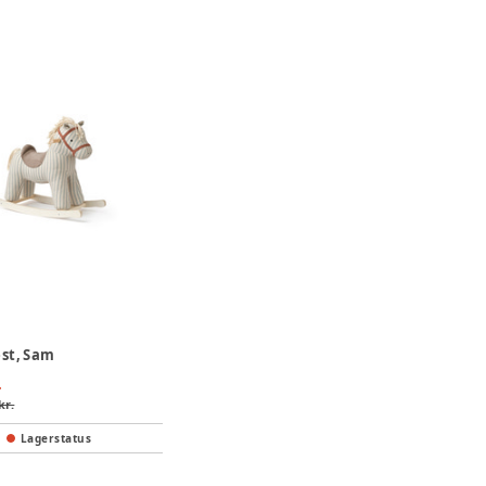
st, Sam
.
kr.
Lagerstatus