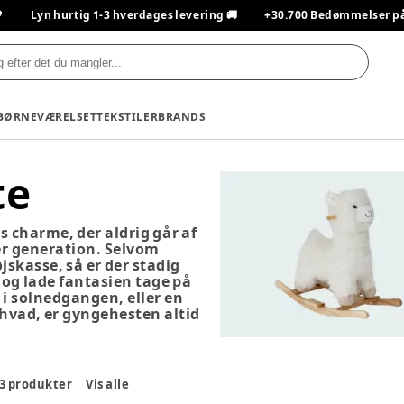

Lyn hurtig 1-3 hverdages levering 🚚
+30.700 Bedømmelser på T
BØRNEVÆRELSET
TEKSTILER
BRANDS
te
s charme, der aldrig går af
er generation. Selvom
jskasse, så er der stadig
 og lade fantasien tage på
 i solnedgangen, eller en
hvad, er gyngehesten altid
3
produkter
Vis alle