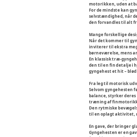
motorikken, uden at ba
For de mindste kan gyn
selvstændighed, når de 
den forvandles til alt 
Mange forskellige des
Når det kommer til gyn
inviterer til ekstra me
børneværelse, mens and
En klassisk træ-gyngehe
den til en fin detalje 
gyngehest et hit – blø
Fra leg til motorisk ud
Selvom gyngehesten før
balance, styrker deres
træning af finmotorik
Den rytmiske bevægelse
til en oplagt aktivitet,
En gave, der bringer g
Gyngehesten er en gave