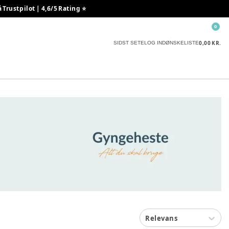
rustpilot | 4,6/5 Rating ⭐️
0
0,00 KR.
SIDST SETE
LOG IND
ØNSKELISTE
Relevans