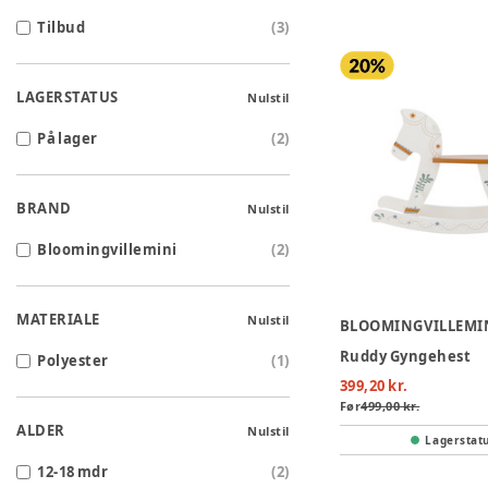
Tilbud
(
3
)
LAGERSTATUS
Nulstil
På lager
(
2
)
BRAND
Nulstil
Bloomingvillemini
(
2
)
MATERIALE
Nulstil
BLOOMINGVILLEMI
Ruddy Gyngehest
Polyester
(
1
)
399,20 kr.
Før
499,00 kr.
ALDER
Nulstil
Lagerstat
12-18 mdr
(
2
)