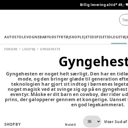
Billig levering altid* 49,- 
AUTOSTOLE
VOGNE
BABYUDSTYR
TØJ
SKO
PLEJETID
SPISETID
LEGETØJ
FORSIDE
LEGETØJ
GYNGEHESTE
Gyngehes
Gyngehesten er noget helt særligt. Den har en tidlø
mode, og den bringer glæde til generation eft
teknologien har gjort sit indtog i børnenes legetø
noget magisk ved at svinge sig op på en gyngehest
eventyr. Måske er dit barn en cowboy, der rider ud
prins, der galopperer gennem et kongerige. Uanset 
en god legekammerat.
Viser
3
ud af
SHOP BY
Nulstil