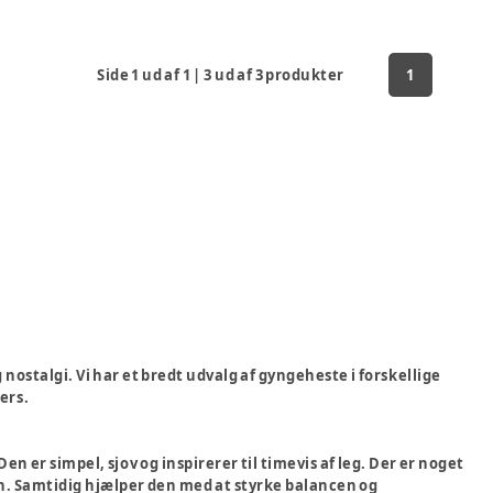
Side
1
ud af
1
|
3
ud af
3
produkter
1
nostalgi. Vi har et bredt udvalg af gyngeheste i forskellige
ers.
 er simpel, sjov og inspirerer til timevis af leg. Der er noget
n. Samtidig hjælper den med at styrke balancen og