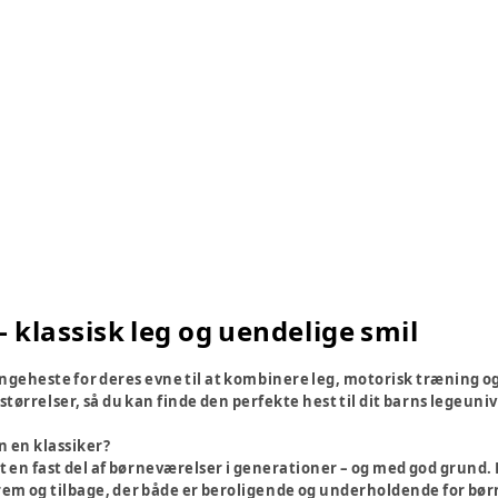
 klassisk leg og uendelige smil
yngeheste for deres evne til at kombinere leg, motorisk træning og 
størrelser, så du kan finde den perfekte hest til dit barns legeuniv
 en klassiker?
n fast del af børneværelser i generationer – og med god grund. Den
rem og tilbage, der både er beroligende og underholdende for bør