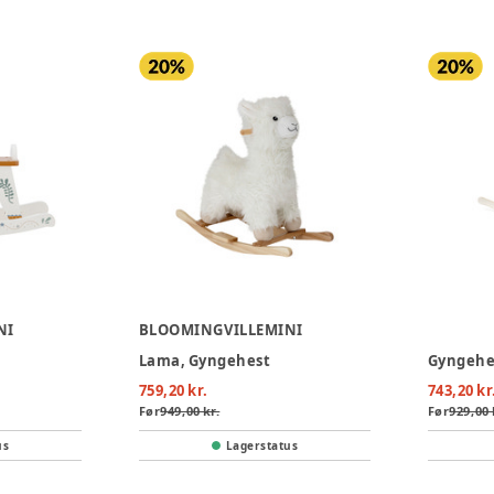
NI
BLOOMINGVILLEMINI
Lama, Gyngehest
Gyngehe
759,20 kr.
743,20 kr
Før
949,00 kr.
Før
929,00 
us
Lagerstatus