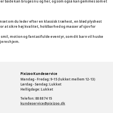
 der både kan bruges nu og her, og som også kan gemmes som et
anset om du leder efter en klassisk træhest, en blød plyshest
or at sikre høj kvalitet, holdbarhed og masser af sjov for
mil, motion og fantasifulde eventyr, som dit barn vil huske
 jeres hjem.
Pixizoo Kundeservice
Mandag - Fredag: 9-15 (lukket mellem 12-13)
Lørdag - Søndag: Lukket
Helligdage: Lukket
Telefon: 88 88 74 15
kundeservice@pixizoo.dk