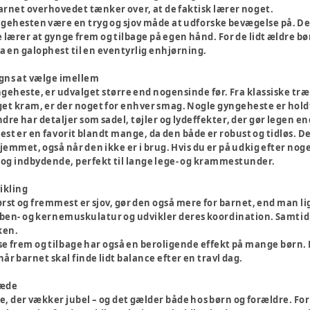
rnet overhovedet tænker over, at de faktisk lærer noget.
gehesten være en tryg og sjov måde at udforske bevægelse på. Den
lærer at gynge frem og tilbage på egen hånd. For de lidt ældre bø
fra en galophest til en eventyrlig enhjørning.
igns at vælge imellem
geheste, er udvalget større end nogensinde før. Fra klassiske træh
get kram, er der noget for enhver smag. Nogle gyngeheste er holdt
re har detaljer som sadel, tøjler og lydeffekter, der gør legen 
st er en favorit blandt mange, da den både er robust og tidløs. De
i hjemmet, også når den ikke er i brug. Hvis du er på udkig efter nog
d og indbydende, perfekt til lange lege- og krammestunder.
vikling
st og fremmest er sjov, gør den også mere for barnet, end man lig
 ben- og kernemuskulatur og udvikler deres koordination. Samtidig 
ken.
 frem og tilbage har også en beroligende effekt på mange børn. D
 når barnet skal finde lidt balance efter en travl dag.
læde
, der vækker jubel – og det gælder både hos børn og forældre. Fo