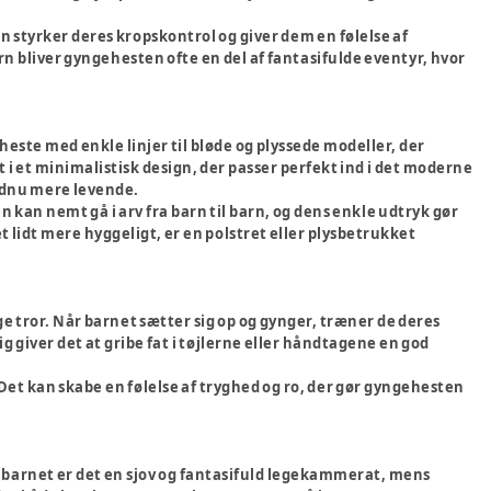
 styrker deres kropskontrol og giver dem en følelse af
rn bliver gyngehesten ofte en del af fantasifulde eventyr, hvor
este med enkle linjer til bløde og plyssede modeller, der
 i et minimalistisk design, der passer perfekt ind i det moderne
endnu mere levende.
n kan nemt gå i arv fra barn til barn, og dens enkle udtryk gør
et lidt mere hyggeligt, er en polstret eller plysbetrukket
e tror. Når barnet sætter sig op og gynger, træner de deres
giver det at gribe fat i tøjlerne eller håndtagene en god
et kan skabe en følelse af tryghed og ro, der gør gyngehesten
r barnet er det en sjov og fantasifuld legekammerat, mens