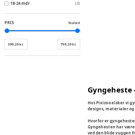
18-24 mdr
(
3
)
PRIS
Nulstil
399,20 kr.
759,20 kr.
Gyngeheste –
Hos Pixizoo elsker vi g
designs, materialer og 
Hvorfor er gyngehesten
Gyngehesten har været e
ved den blide vuggen f