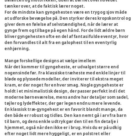
balancen og motorikken, uden at barnet overhovedet
tænker over, at de faktisk lærer noget.
For de mindste kan gyngehesten være en tryg og sjov måde
at udforske bevægelse på. Den styrker deres kropskontrol og
giver dem en følelse af selvstændighed, når de lærer at
gynge frem og tilbage på egen hånd. For de lidt ældre børn
bliver gyngehesten ofte en del af fantasifulde eventyr, hvor
den forvandles til alt fra en galophest til en eventyrlig
enhjørning.
Mange forskellige designs at vælge imellem
Når det kommer til gyngeheste, er udvalget større end
nogensinde før. Fra klassiske træheste med enkle linjer til
bløde og plyssede modeller, der inviterer til ekstra meget
kram, er der noget for enhver smag. Nogle gyngeheste er
holdt i et minimalistisk design, der passer perfekt ind i det
moderne børneværelse, mens andre har detaljer som sadel,
tøjler og lydeffekter, der gør legen endnu mere levende.
En klassisk træ-gyngehest er en favorit blandt mange, da
den både er robust og tidløs. Den kan nemt gå i arv fra barn
til barn, og dens enkle udtryk gør den til en fin detalje i
hjemmet, også når den ikke er i brug. Hvis du er på udkig
efter noget lidt mere hyggeligt, er en polstret eller