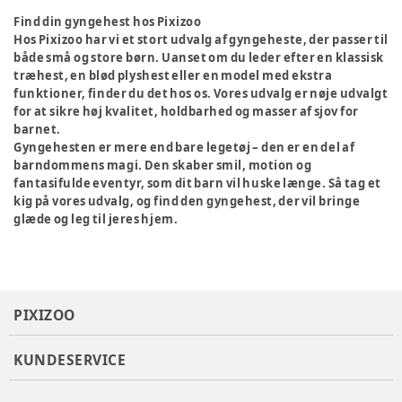
Find din gyngehest hos Pixizoo
Hos Pixizoo har vi et stort udvalg af gyngeheste, der passer til
både små og store børn. Uanset om du leder efter en klassisk
træhest, en blød plyshest eller en model med ekstra
funktioner, finder du det hos os. Vores udvalg er nøje udvalgt
for at sikre høj kvalitet, holdbarhed og masser af sjov for
barnet.
Gyngehesten er mere end bare legetøj – den er en del af
barndommens magi. Den skaber smil, motion og
fantasifulde eventyr, som dit barn vil huske længe. Så tag et
kig på vores udvalg, og find den gyngehest, der vil bringe
glæde og leg til jeres hjem.
PIXIZOO
KUNDESERVICE