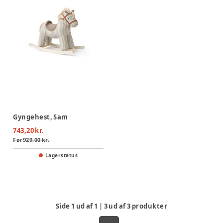
Gyngehest, Sam
743,20 kr.
Før
929,00 kr.
Lagerstatus
Side
1
ud af
1
|
3
ud af
3
produkter