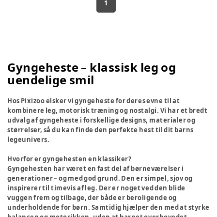
1
Gyngeheste – klassisk leg og
uendelige smil
Hos Pixizoo elsker vi gyngeheste for deres evne til at
kombinere leg, motorisk træning og nostalgi. Vi har et bredt
udvalg af gyngeheste i forskellige designs, materialer og
størrelser, så du kan finde den perfekte hest til dit barns
legeunivers.
Hvorfor er gyngehesten en klassiker?
Gyngehesten har været en fast del af børneværelser i
generationer – og med god grund. Den er simpel, sjov og
inspirerer til timevis af leg. Der er noget ved den blide
vuggen frem og tilbage, der både er beroligende og
underholdende for børn. Samtidig hjælper den med at styrke