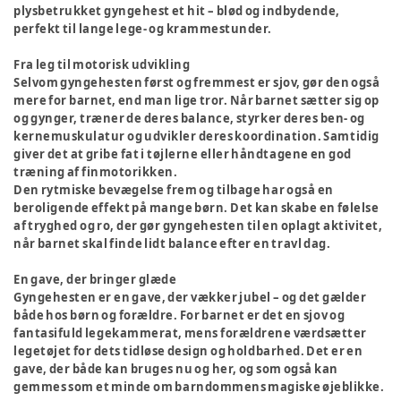
plysbetrukket gyngehest et hit – blød og indbydende,
perfekt til lange lege- og krammestunder.
Fra leg til motorisk udvikling
Selvom gyngehesten først og fremmest er sjov, gør den også
mere for barnet, end man lige tror. Når barnet sætter sig op
og gynger, træner de deres balance, styrker deres ben- og
kernemuskulatur og udvikler deres koordination. Samtidig
giver det at gribe fat i tøjlerne eller håndtagene en god
træning af finmotorikken.
Den rytmiske bevægelse frem og tilbage har også en
beroligende effekt på mange børn. Det kan skabe en følelse
af tryghed og ro, der gør gyngehesten til en oplagt aktivitet,
når barnet skal finde lidt balance efter en travl dag.
En gave, der bringer glæde
Gyngehesten er en gave, der vækker jubel – og det gælder
både hos børn og forældre. For barnet er det en sjov og
fantasifuld legekammerat, mens forældrene værdsætter
legetøjet for dets tidløse design og holdbarhed. Det er en
gave, der både kan bruges nu og her, og som også kan
gemmes som et minde om barndommens magiske øjeblikke.