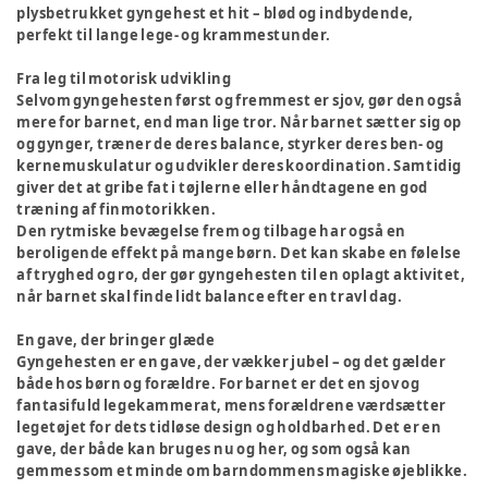
plysbetrukket gyngehest et hit – blød og indbydende,
perfekt til lange lege- og krammestunder.
Fra leg til motorisk udvikling
Selvom gyngehesten først og fremmest er sjov, gør den også
mere for barnet, end man lige tror. Når barnet sætter sig op
og gynger, træner de deres balance, styrker deres ben- og
kernemuskulatur og udvikler deres koordination. Samtidig
giver det at gribe fat i tøjlerne eller håndtagene en god
træning af finmotorikken.
Den rytmiske bevægelse frem og tilbage har også en
beroligende effekt på mange børn. Det kan skabe en følelse
af tryghed og ro, der gør gyngehesten til en oplagt aktivitet,
når barnet skal finde lidt balance efter en travl dag.
En gave, der bringer glæde
Gyngehesten er en gave, der vækker jubel – og det gælder
både hos børn og forældre. For barnet er det en sjov og
fantasifuld legekammerat, mens forældrene værdsætter
legetøjet for dets tidløse design og holdbarhed. Det er en
gave, der både kan bruges nu og her, og som også kan
gemmes som et minde om barndommens magiske øjeblikke.