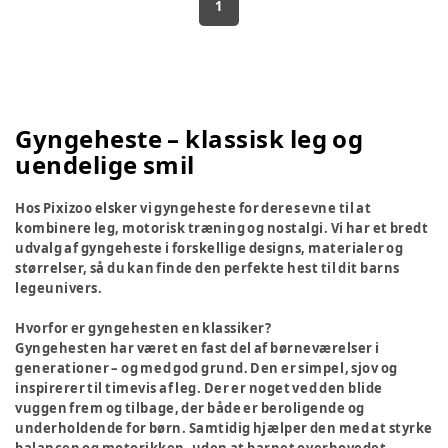
1
Gyngeheste – klassisk leg og
uendelige smil
Hos Pixizoo elsker vi gyngeheste for deres evne til at
kombinere leg, motorisk træning og nostalgi. Vi har et bredt
udvalg af gyngeheste i forskellige designs, materialer og
størrelser, så du kan finde den perfekte hest til dit barns
legeunivers.
Hvorfor er gyngehesten en klassiker?
Gyngehesten har været en fast del af børneværelser i
generationer – og med god grund. Den er simpel, sjov og
inspirerer til timevis af leg. Der er noget ved den blide
vuggen frem og tilbage, der både er beroligende og
underholdende for børn. Samtidig hjælper den med at styrke