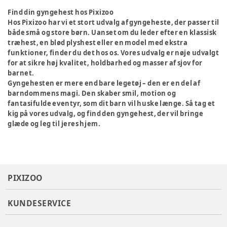
Find din gyngehest hos Pixizoo
Hos Pixizoo har vi et stort udvalg af gyngeheste, der passer til
både små og store børn. Uanset om du leder efter en klassisk
træhest, en blød plyshest eller en model med ekstra
funktioner, finder du det hos os. Vores udvalg er nøje udvalgt
for at sikre høj kvalitet, holdbarhed og masser af sjov for
barnet.
Gyngehesten er mere end bare legetøj – den er en del af
barndommens magi. Den skaber smil, motion og
fantasifulde eventyr, som dit barn vil huske længe. Så tag et
kig på vores udvalg, og find den gyngehest, der vil bringe
glæde og leg til jeres hjem.
PIXIZOO
KUNDESERVICE