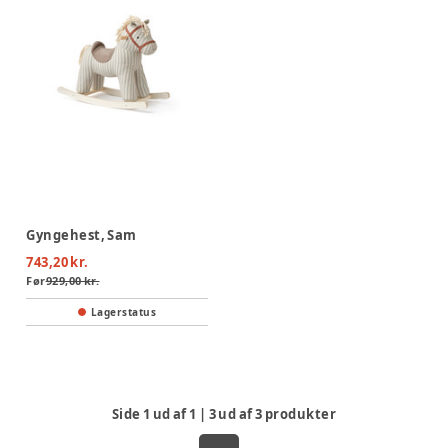
Gyngehest, Sam
743,20 kr.
Før
929,00 kr.
Lagerstatus
Side
1
ud af
1
|
3
ud af
3
produkter