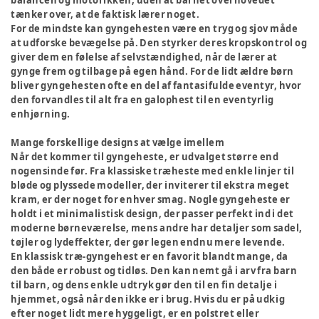
balancen og motorikken, uden at barnet overhovedet
tænker over, at de faktisk lærer noget.
For de mindste kan gyngehesten være en tryg og sjov måde
at udforske bevægelse på. Den styrker deres kropskontrol og
giver dem en følelse af selvstændighed, når de lærer at
gynge frem og tilbage på egen hånd. For de lidt ældre børn
bliver gyngehesten ofte en del af fantasifulde eventyr, hvor
den forvandles til alt fra en galophest til en eventyrlig
enhjørning.
Mange forskellige designs at vælge imellem
Når det kommer til gyngeheste, er udvalget større end
nogensinde før. Fra klassiske træheste med enkle linjer til
bløde og plyssede modeller, der inviterer til ekstra meget
kram, er der noget for enhver smag. Nogle gyngeheste er
holdt i et minimalistisk design, der passer perfekt ind i det
moderne børneværelse, mens andre har detaljer som sadel,
tøjler og lydeffekter, der gør legen endnu mere levende.
En klassisk træ-gyngehest er en favorit blandt mange, da
den både er robust og tidløs. Den kan nemt gå i arv fra barn
til barn, og dens enkle udtryk gør den til en fin detalje i
hjemmet, også når den ikke er i brug. Hvis du er på udkig
efter noget lidt mere hyggeligt, er en polstret eller