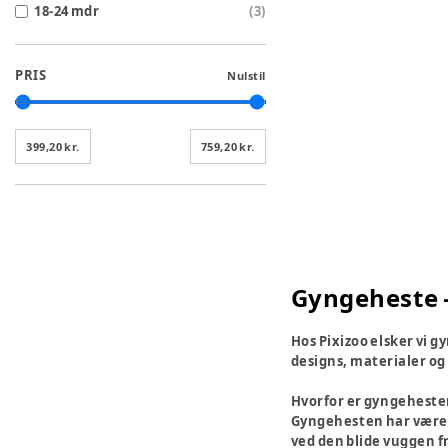
18-24 mdr
(
3
)
PRIS
Nulstil
399,20 kr.
759,20 kr.
Gyngeheste –
Hos Pixizoo elsker vi g
designs, materialer og 
Hvorfor er gyngehesten
Gyngehesten har været e
ved den blide vuggen f