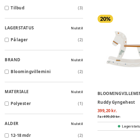
Tilbud
(
3
)
LAGERSTATUS
Nulstil
På lager
(
2
)
BRAND
Nulstil
Bloomingvillemini
(
2
)
MATERIALE
Nulstil
BLOOMINGVILLEMI
Ruddy Gyngehest
Polyester
(
1
)
399,20 kr.
Før
499,00 kr.
ALDER
Nulstil
Lagerstat
12-18 mdr
(
2
)