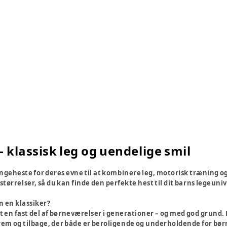
 klassisk leg og uendelige smil
yngeheste for deres evne til at kombinere leg, motorisk træning og 
størrelser, så du kan finde den perfekte hest til dit barns legeuniv
 en klassiker?
n fast del af børneværelser i generationer – og med god grund. Den
rem og tilbage, der både er beroligende og underholdende for bør