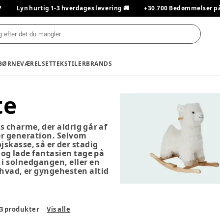

Lyn hurtig 1-3 hverdages levering 🚚
+30.700 Bedømmelser på T
BØRNEVÆRELSET
TEKSTILER
BRANDS
te
s charme, der aldrig går af
er generation. Selvom
jskasse, så er der stadig
 og lade fantasien tage på
 i solnedgangen, eller en
hvad, er gyngehesten altid
3
produkter
Vis alle