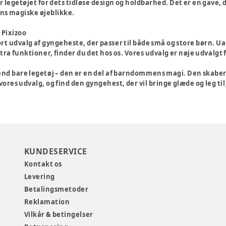
legetøjet for dets tidløse design og holdbarhed. Det er en gave,
 magiske øjeblikke.
 Pixizoo
tort udvalg af gyngeheste, der passer til både små og store børn. U
ra funktioner, finder du det hos os. Vores udvalg er nøje udvalgt f
d bare legetøj – den er en del af barndommens magi. Den skaber s
 vores udvalg, og find den gyngehest, der vil bringe glæde og leg til
KUNDESERVICE
Kontakt os
Levering
Betalingsmetoder
Reklamation
Vilkår & betingelser