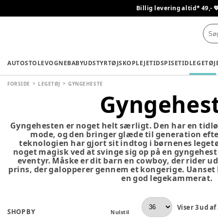
Billig levering altid* 49,- 
AUTOSTOLE
VOGNE
BABYUDSTYR
TØJ
SKO
PLEJETID
SPISETID
LEGETØJ
FORSIDE
LEGETØJ
GYNGEHESTE
Gyngehes
Gyngehesten er noget helt særligt. Den har en tidlø
mode, og den bringer glæde til generation eft
teknologien har gjort sit indtog i børnenes legetø
noget magisk ved at svinge sig op på en gyngehest
eventyr. Måske er dit barn en cowboy, der rider ud
prins, der galopperer gennem et kongerige. Uanset 
en god legekammerat.
Viser
3
ud af
SHOP BY
Nulstil