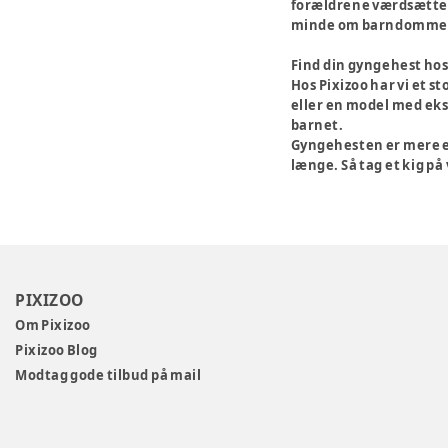
forældrene værdsætter 
minde om barndommens
Find din gyngehest hos
Hos Pixizoo har vi et s
eller en model med ekst
barnet.
Gyngehesten er mere en
længe. Så tag et kig på
PIXIZOO
Om Pixizoo
Pixizoo Blog
Modtag gode tilbud på mail