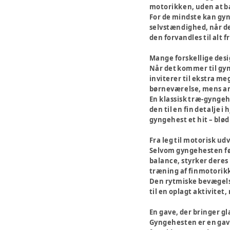
motorikken, uden at ba
For de mindste kan gyn
selvstændighed, når de 
den forvandles til alt 
Mange forskellige des
Når det kommer til gyn
inviterer til ekstra me
børneværelse, mens and
En klassisk træ-gyngehe
den til en fin detalje 
gyngehest et hit – blø
Fra leg til motorisk ud
Selvom gyngehesten før
balance, styrker deres
træning af finmotorik
Den rytmiske bevægelse
til en oplagt aktivitet,
En gave, der bringer g
Gyngehesten er en gave