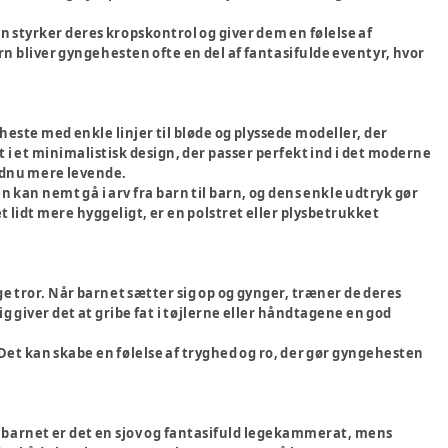
 styrker deres kropskontrol og giver dem en følelse af
rn bliver gyngehesten ofte en del af fantasifulde eventyr, hvor
este med enkle linjer til bløde og plyssede modeller, der
 i et minimalistisk design, der passer perfekt ind i det moderne
endnu mere levende.
n kan nemt gå i arv fra barn til barn, og dens enkle udtryk gør
et lidt mere hyggeligt, er en polstret eller plysbetrukket
e tror. Når barnet sætter sig op og gynger, træner de deres
giver det at gribe fat i tøjlerne eller håndtagene en god
et kan skabe en følelse af tryghed og ro, der gør gyngehesten
r barnet er det en sjov og fantasifuld legekammerat, mens