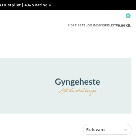
rustpilot | 4,6/5 Rating ⭐️
0
0,00 KR.
SIDST SETE
LOG IND
ØNSKELISTE
Relevans