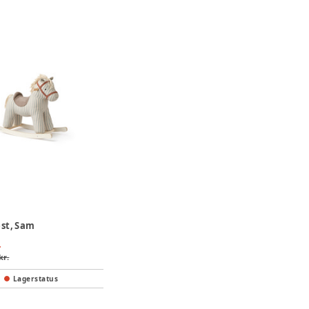
st, Sam
.
kr.
Lagerstatus