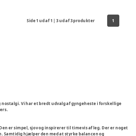
Side
1
ud af
1
|
3
ud af
3
produkter
1
nostalgi. Vi har et bredt udvalg af gyngeheste i forskellige
ers.
 er simpel, sjov og inspirerer til timevis af leg. Der er noget
n. Samtidig hjælper den med at styrke balancen og