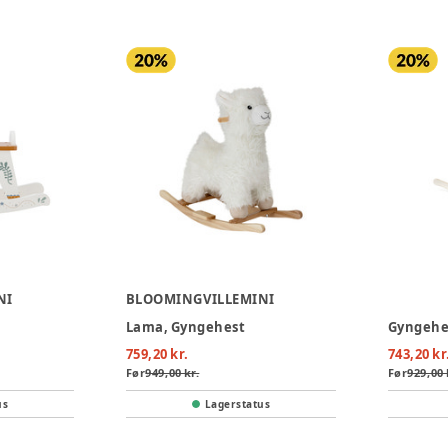
NI
BLOOMINGVILLEMINI
Lama, Gyngehest
Gyngehe
759,20 kr.
743,20 kr
Før
949,00 kr.
Før
929,00 
us
Lagerstatus