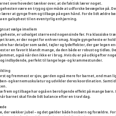
rnet overhovedet tænker over, at de faktisk lærer noget.
gehesten være en tryg og sjov måde at udforske bevægelse på. Den
lærer at gynge frem og tilbage på egen hånd. For de lidt ældre bø
fra en galophest til en eventyrlig enhjørning.
igns at vælge imellem
geheste, er udvalget større end nogensinde før. Fra klassiske træh
get kram, er der noget for enhver smag. Nogle gyngeheste er holdt
re har detaljer som sadel, tøjler og lydeffekter, der gør legen 
st er en favorit blandt mange, da den både er robust og tidløs. De
i hjemmet, også når den ikke er i brug. Hvis du er på udkig efter nog
d og indbydende, perfekt til lange lege- og krammestunder.
vikling
st og fremmest er sjov, gør den også mere for barnet, end man lig
 ben- og kernemuskulatur og udvikler deres koordination. Samtidig 
ken.
 frem og tilbage har også en beroligende effekt på mange børn. D
 når barnet skal finde lidt balance efter en travl dag.
læde
, der vækker jubel – og det gælder både hos børn og forældre. Fo