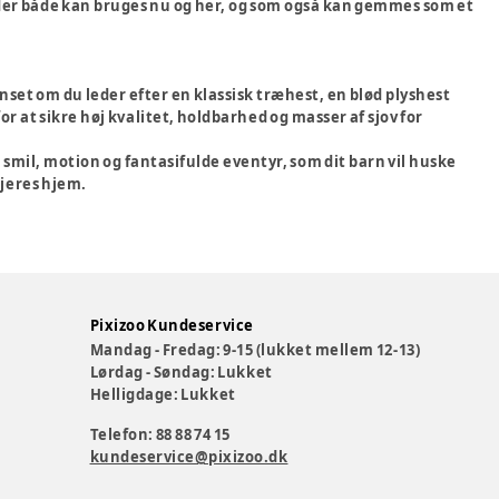
 der både kan bruges nu og her, og som også kan gemmes som et
anset om du leder efter en klassisk træhest, en blød plyshest
or at sikre høj kvalitet, holdbarhed og masser af sjov for
mil, motion og fantasifulde eventyr, som dit barn vil huske
 jeres hjem.
Pixizoo Kundeservice
Mandag - Fredag: 9-15 (lukket mellem 12-13)
Lørdag - Søndag: Lukket
Helligdage: Lukket
Telefon: 88 88 74 15
kundeservice@pixizoo.dk