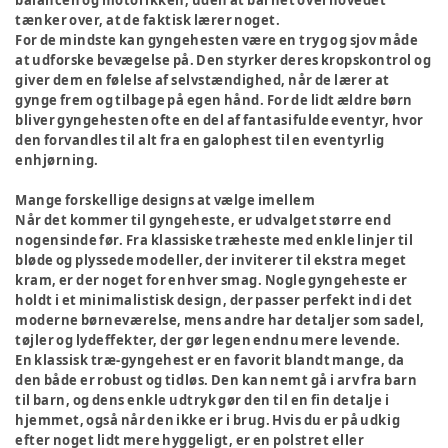
balancen og motorikken, uden at barnet overhovedet
tænker over, at de faktisk lærer noget.
For de mindste kan gyngehesten være en tryg og sjov måde
at udforske bevægelse på. Den styrker deres kropskontrol og
giver dem en følelse af selvstændighed, når de lærer at
gynge frem og tilbage på egen hånd. For de lidt ældre børn
bliver gyngehesten ofte en del af fantasifulde eventyr, hvor
den forvandles til alt fra en galophest til en eventyrlig
enhjørning.
Mange forskellige designs at vælge imellem
Når det kommer til gyngeheste, er udvalget større end
nogensinde før. Fra klassiske træheste med enkle linjer til
bløde og plyssede modeller, der inviterer til ekstra meget
kram, er der noget for enhver smag. Nogle gyngeheste er
holdt i et minimalistisk design, der passer perfekt ind i det
moderne børneværelse, mens andre har detaljer som sadel,
tøjler og lydeffekter, der gør legen endnu mere levende.
En klassisk træ-gyngehest er en favorit blandt mange, da
den både er robust og tidløs. Den kan nemt gå i arv fra barn
til barn, og dens enkle udtryk gør den til en fin detalje i
hjemmet, også når den ikke er i brug. Hvis du er på udkig
efter noget lidt mere hyggeligt, er en polstret eller