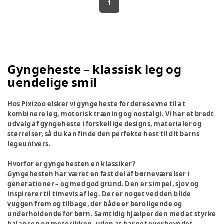
1
Gyngeheste – klassisk leg og
uendelige smil
Hos Pixizoo elsker vi gyngeheste for deres evne til at
kombinere leg, motorisk træning og nostalgi. Vi har et bredt
udvalg af gyngeheste i forskellige designs, materialer og
størrelser, så du kan finde den perfekte hest til dit barns
legeunivers.
Hvorfor er gyngehesten en klassiker?
Gyngehesten har været en fast del af børneværelser i
generationer – og med god grund. Den er simpel, sjov og
inspirerer til timevis af leg. Der er noget ved den blide
vuggen frem og tilbage, der både er beroligende og
underholdende for børn. Samtidig hjælper den med at styrke