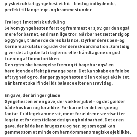
plysbetrukket gyngehest et hit – blød og indbydende,
perfekt til lange lege- og krammestunder.
Fra leg til motorisk udvikling
Selvom gyngehesten først og fremmest er sjov, gør den også
mere for barnet, end man lige tror. Når barnet sætter sig op
og gynger, træner de deres balance, styrker deres ben- og
kernemuskulatur og udvikler deres koordination. Samtidig
giver det at gribe fat i tøjlerne eller håndtagene en god
træning af finmotorikken.
Den rytmiske bevægelse frem og tilbage har også en
beroligende effekt på mange børn. Det kan skabe en følelse
af tryghed og ro, der gør gyngehesten til en oplagt aktivitet,
når barnet skal finde lidt balance efter en travl dag.
En gave, der bringer glæde
Gyngehesten er en gave, der vækker jubel – og det gælder
både hos børn og forældre. For barnet er det en sjov og
fantasifuld legekammerat, mens forældrene værdsætter
legetøjet for dets tidløse design og holdbarhed. Det er en
gave, der både kan bruges nu og her, og som også kan
gemmes som et minde om barndommens magiske øjeblikke.