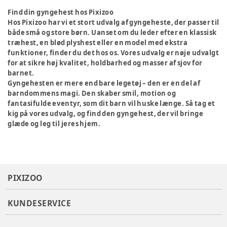
Find din gyngehest hos Pixizoo
Hos Pixizoo har vi et stort udvalg af gyngeheste, der passer til
både små og store børn. Uanset om du leder efter en klassisk
træhest, en blød plyshest eller en model med ekstra
funktioner, finder du det hos os. Vores udvalg er nøje udvalgt
for at sikre høj kvalitet, holdbarhed og masser af sjov for
barnet.
Gyngehesten er mere end bare legetøj – den er en del af
barndommens magi. Den skaber smil, motion og
fantasifulde eventyr, som dit barn vil huske længe. Så tag et
kig på vores udvalg, og find den gyngehest, der vil bringe
glæde og leg til jeres hjem.
PIXIZOO
KUNDESERVICE