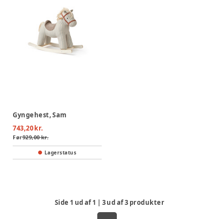
Gyngehest, Sam
743,20 kr.
Før
929,00 kr.
Lagerstatus
Side
1
ud af
1
|
3
ud af
3
produkter