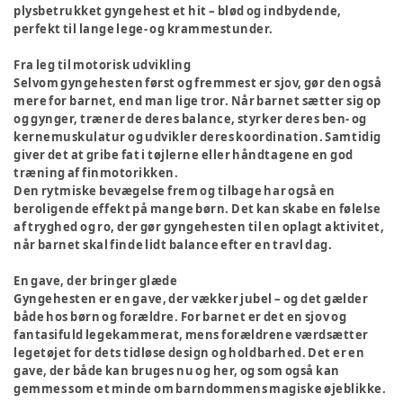
plysbetrukket gyngehest et hit – blød og indbydende,
perfekt til lange lege- og krammestunder.
Fra leg til motorisk udvikling
Selvom gyngehesten først og fremmest er sjov, gør den også
mere for barnet, end man lige tror. Når barnet sætter sig op
og gynger, træner de deres balance, styrker deres ben- og
kernemuskulatur og udvikler deres koordination. Samtidig
giver det at gribe fat i tøjlerne eller håndtagene en god
træning af finmotorikken.
Den rytmiske bevægelse frem og tilbage har også en
beroligende effekt på mange børn. Det kan skabe en følelse
af tryghed og ro, der gør gyngehesten til en oplagt aktivitet,
når barnet skal finde lidt balance efter en travl dag.
En gave, der bringer glæde
Gyngehesten er en gave, der vækker jubel – og det gælder
både hos børn og forældre. For barnet er det en sjov og
fantasifuld legekammerat, mens forældrene værdsætter
legetøjet for dets tidløse design og holdbarhed. Det er en
gave, der både kan bruges nu og her, og som også kan
gemmes som et minde om barndommens magiske øjeblikke.