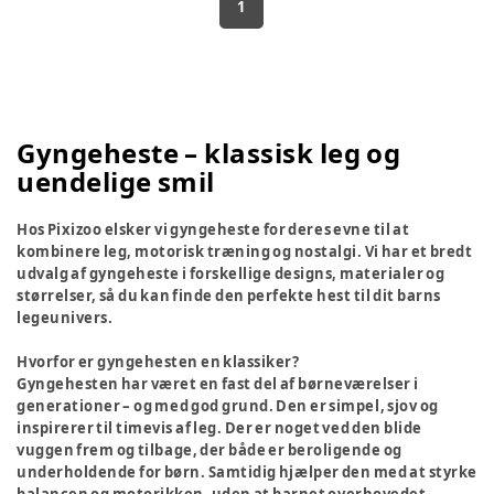
1
Gyngeheste – klassisk leg og
uendelige smil
Hos Pixizoo elsker vi gyngeheste for deres evne til at
kombinere leg, motorisk træning og nostalgi. Vi har et bredt
udvalg af gyngeheste i forskellige designs, materialer og
størrelser, så du kan finde den perfekte hest til dit barns
legeunivers.
Hvorfor er gyngehesten en klassiker?
Gyngehesten har været en fast del af børneværelser i
generationer – og med god grund. Den er simpel, sjov og
inspirerer til timevis af leg. Der er noget ved den blide
vuggen frem og tilbage, der både er beroligende og
underholdende for børn. Samtidig hjælper den med at styrke