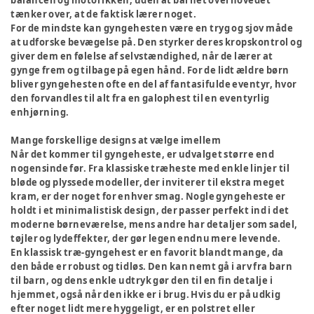
balancen og motorikken, uden at barnet overhovedet
tænker over, at de faktisk lærer noget.
For de mindste kan gyngehesten være en tryg og sjov måde
at udforske bevægelse på. Den styrker deres kropskontrol og
giver dem en følelse af selvstændighed, når de lærer at
gynge frem og tilbage på egen hånd. For de lidt ældre børn
bliver gyngehesten ofte en del af fantasifulde eventyr, hvor
den forvandles til alt fra en galophest til en eventyrlig
enhjørning.
Mange forskellige designs at vælge imellem
Når det kommer til gyngeheste, er udvalget større end
nogensinde før. Fra klassiske træheste med enkle linjer til
bløde og plyssede modeller, der inviterer til ekstra meget
kram, er der noget for enhver smag. Nogle gyngeheste er
holdt i et minimalistisk design, der passer perfekt ind i det
moderne børneværelse, mens andre har detaljer som sadel,
tøjler og lydeffekter, der gør legen endnu mere levende.
En klassisk træ-gyngehest er en favorit blandt mange, da
den både er robust og tidløs. Den kan nemt gå i arv fra barn
til barn, og dens enkle udtryk gør den til en fin detalje i
hjemmet, også når den ikke er i brug. Hvis du er på udkig
efter noget lidt mere hyggeligt, er en polstret eller