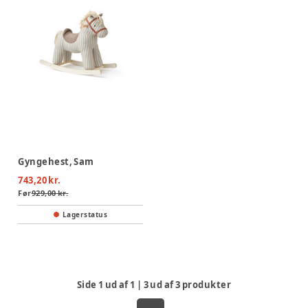
Gyngehest, Sam
743,20 kr.
Før
929,00 kr.
Lagerstatus
Side
1
ud af
1
|
3
ud af
3
produkter