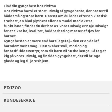
Find din gyngehest hos Pixizoo
Hos Pixizoo har vi et stort udvalg af gyngeheste, der passer til
både små og store børn. Uanset om du leder efter en klassisk
træhest, en blød plyshest eller en model med ekstra
funktioner, finder du det hos os. Vores udvalg er nøje udvalgt
for at sikre høj kvalitet, holdbarhed og masser af sjov for
barnet.
Gyngehesten er mere end bare legetøj – den er en del af
barndommens magi. Den skaber smil, motion og
fantasifulde eventyr, som dit barn vil huske længe. Så tag et
kig på vores udvalg, og find den gyngehest, der vil bringe
glæde og leg til jeres hjem.
PIXIZOO
KUNDESERVICE