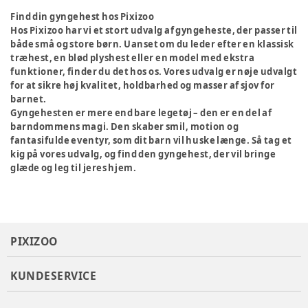
Find din gyngehest hos Pixizoo
Hos Pixizoo har vi et stort udvalg af gyngeheste, der passer til
både små og store børn. Uanset om du leder efter en klassisk
træhest, en blød plyshest eller en model med ekstra
funktioner, finder du det hos os. Vores udvalg er nøje udvalgt
for at sikre høj kvalitet, holdbarhed og masser af sjov for
barnet.
Gyngehesten er mere end bare legetøj – den er en del af
barndommens magi. Den skaber smil, motion og
fantasifulde eventyr, som dit barn vil huske længe. Så tag et
kig på vores udvalg, og find den gyngehest, der vil bringe
glæde og leg til jeres hjem.
PIXIZOO
KUNDESERVICE