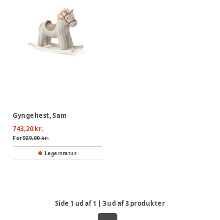
Gyngehest, Sam
743,20 kr.
Før
929,00 kr.
Lagerstatus
Side
1
ud af
1
|
3
ud af
3
produkter