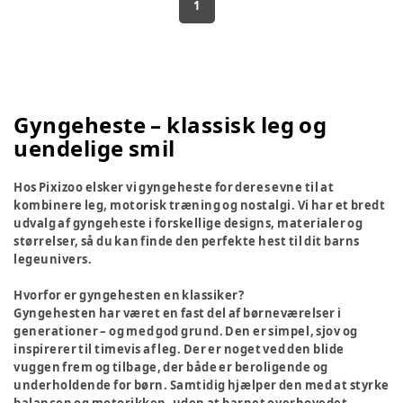
1
Gyngeheste – klassisk leg og
uendelige smil
Hos Pixizoo elsker vi gyngeheste for deres evne til at
kombinere leg, motorisk træning og nostalgi. Vi har et bredt
udvalg af gyngeheste i forskellige designs, materialer og
størrelser, så du kan finde den perfekte hest til dit barns
legeunivers.
Hvorfor er gyngehesten en klassiker?
Gyngehesten har været en fast del af børneværelser i
generationer – og med god grund. Den er simpel, sjov og
inspirerer til timevis af leg. Der er noget ved den blide
vuggen frem og tilbage, der både er beroligende og
underholdende for børn. Samtidig hjælper den med at styrke