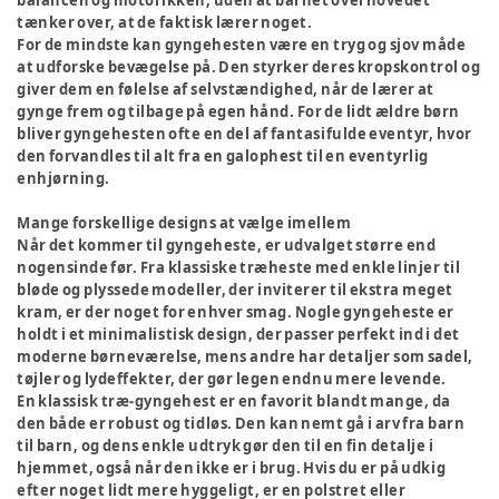
balancen og motorikken, uden at barnet overhovedet
tænker over, at de faktisk lærer noget.
For de mindste kan gyngehesten være en tryg og sjov måde
at udforske bevægelse på. Den styrker deres kropskontrol og
giver dem en følelse af selvstændighed, når de lærer at
gynge frem og tilbage på egen hånd. For de lidt ældre børn
bliver gyngehesten ofte en del af fantasifulde eventyr, hvor
den forvandles til alt fra en galophest til en eventyrlig
enhjørning.
Mange forskellige designs at vælge imellem
Når det kommer til gyngeheste, er udvalget større end
nogensinde før. Fra klassiske træheste med enkle linjer til
bløde og plyssede modeller, der inviterer til ekstra meget
kram, er der noget for enhver smag. Nogle gyngeheste er
holdt i et minimalistisk design, der passer perfekt ind i det
moderne børneværelse, mens andre har detaljer som sadel,
tøjler og lydeffekter, der gør legen endnu mere levende.
En klassisk træ-gyngehest er en favorit blandt mange, da
den både er robust og tidløs. Den kan nemt gå i arv fra barn
til barn, og dens enkle udtryk gør den til en fin detalje i
hjemmet, også når den ikke er i brug. Hvis du er på udkig
efter noget lidt mere hyggeligt, er en polstret eller