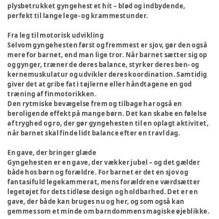
plysbetrukket gyngehest et hit – blød og indbydende,
perfekt til lange lege- og krammestunder.
Fra leg til motorisk udvikling
Selvom gyngehesten først og fremmest er sjov, gør den også
mere for barnet, end man lige tror. Når barnet sætter sig op
og gynger, træner de deres balance, styrker deres ben- og
kernemuskulatur og udvikler deres koordination. Samtidig
giver det at gribe fat i tøjlerne eller håndtagene en god
træning af finmotorikken.
Den rytmiske bevægelse frem og tilbage har også en
beroligende effekt på mange børn. Det kan skabe en følelse
af tryghed og ro, der gør gyngehesten til en oplagt aktivitet,
når barnet skal finde lidt balance efter en travl dag.
En gave, der bringer glæde
Gyngehesten er en gave, der vækker jubel – og det gælder
både hos børn og forældre. For barnet er det en sjov og
fantasifuld legekammerat, mens forældrene værdsætter
legetøjet for dets tidløse design og holdbarhed. Det er en
gave, der både kan bruges nu og her, og som også kan
gemmes som et minde om barndommens magiske øjeblikke.