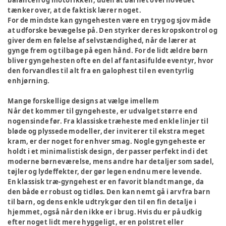
balancen og motorikken, uden at barnet overhovedet
tænker over, at de faktisk lærer noget.
For de mindste kan gyngehesten være en tryg og sjov måde
at udforske bevægelse på. Den styrker deres kropskontrol og
giver dem en følelse af selvstændighed, når de lærer at
gynge frem og tilbage på egen hånd. For de lidt ældre børn
bliver gyngehesten ofte en del af fantasifulde eventyr, hvor
den forvandles til alt fra en galophest til en eventyrlig
enhjørning.
Mange forskellige designs at vælge imellem
Når det kommer til gyngeheste, er udvalget større end
nogensinde før. Fra klassiske træheste med enkle linjer til
bløde og plyssede modeller, der inviterer til ekstra meget
kram, er der noget for enhver smag. Nogle gyngeheste er
holdt i et minimalistisk design, der passer perfekt ind i det
moderne børneværelse, mens andre har detaljer som sadel,
tøjler og lydeffekter, der gør legen endnu mere levende.
En klassisk træ-gyngehest er en favorit blandt mange, da
den både er robust og tidløs. Den kan nemt gå i arv fra barn
til barn, og dens enkle udtryk gør den til en fin detalje i
hjemmet, også når den ikke er i brug. Hvis du er på udkig
efter noget lidt mere hyggeligt, er en polstret eller