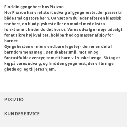
Find din gyngehest hos Pixizoo
Hos Pixizoo har vi et stort udvalg af gyngeheste, der passer til
både små og store børn. Uanset om du leder efter en klassisk
træhest, en blød plyshest eller en model med ekstra
funktioner, finder du det hos os. Vores udvalg er nøje udvalgt
for at sikre høj kvalitet, holdbarhed og masser af sjov for
barnet.
Gyngehesten er mere end bare legetøj – den er en del af
barndommens magi. Den skaber smil, motion og
fantasifulde eventyr, som dit barn vil huske længe. Så tag et
kig på vores udvalg, og find den gyngehest, der vil bringe
glæde og leg til jeres hjem.
PIXIZOO
KUNDESERVICE