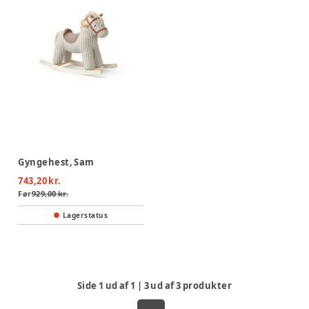
Gyngehest, Sam
743,20 kr.
Før
929,00 kr.
Lagerstatus
Side
1
ud af
1
|
3
ud af
3
produkter