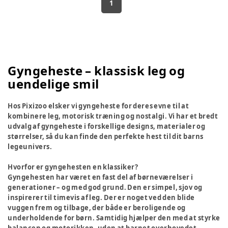
1
Gyngeheste – klassisk leg og
uendelige smil
Hos Pixizoo elsker vi gyngeheste for deres evne til at
kombinere leg, motorisk træning og nostalgi. Vi har et bredt
udvalg af gyngeheste i forskellige designs, materialer og
størrelser, så du kan finde den perfekte hest til dit barns
legeunivers.
Hvorfor er gyngehesten en klassiker?
Gyngehesten har været en fast del af børneværelser i
generationer – og med god grund. Den er simpel, sjov og
inspirerer til timevis af leg. Der er noget ved den blide
vuggen frem og tilbage, der både er beroligende og
underholdende for børn. Samtidig hjælper den med at styrke