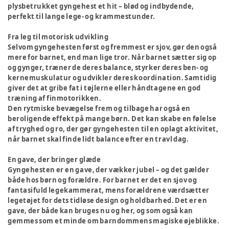
plysbetrukket gyngehest et hit – blød og indbydende,
perfekt til lange lege- og krammestunder.
Fra leg til motorisk udvikling
Selvom gyngehesten først og fremmest er sjov, gør den også
mere for barnet, end man lige tror. Når barnet sætter sig op
og gynger, træner de deres balance, styrker deres ben- og
kernemuskulatur og udvikler deres koordination. Samtidig
giver det at gribe fat i tøjlerne eller håndtagene en god
træning af finmotorikken.
Den rytmiske bevægelse frem og tilbage har også en
beroligende effekt på mange børn. Det kan skabe en følelse
af tryghed og ro, der gør gyngehesten til en oplagt aktivitet,
når barnet skal finde lidt balance efter en travl dag.
En gave, der bringer glæde
Gyngehesten er en gave, der vækker jubel – og det gælder
både hos børn og forældre. For barnet er det en sjov og
fantasifuld legekammerat, mens forældrene værdsætter
legetøjet for dets tidløse design og holdbarhed. Det er en
gave, der både kan bruges nu og her, og som også kan
gemmes som et minde om barndommens magiske øjeblikke.