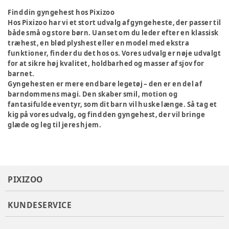
Find din gyngehest hos Pixizoo
Hos Pixizoo har vi et stort udvalg af gyngeheste, der passer til
både små og store børn. Uanset om du leder efter en klassisk
træhest, en blød plyshest eller en model med ekstra
funktioner, finder du det hos os. Vores udvalg er nøje udvalgt
for at sikre høj kvalitet, holdbarhed og masser af sjov for
barnet.
Gyngehesten er mere end bare legetøj – den er en del af
barndommens magi. Den skaber smil, motion og
fantasifulde eventyr, som dit barn vil huske længe. Så tag et
kig på vores udvalg, og find den gyngehest, der vil bringe
glæde og leg til jeres hjem.
PIXIZOO
KUNDESERVICE