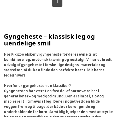
1
Gyngeheste – klassisk leg og
uendelige smil
Hos Pixizoo elsker vi gyngeheste for deres evne til at
kombinere leg, motorisk træning og nostalgi. Vi har et bredt
udvalg af gyngeheste i forskellige designs, materialer og
størrelser, så du kan finde den perfekte hest til dit barns
legeunivers.
Hvorfor er gyngehesten en klassiker?
Gyngehesten har været en fast del af børneværelser i
generationer – og med god grund. Den er simpel, sjov og
inspirerer til timevis af leg. Der er noget ved den blide
vuggen frem og tilbage, der både er beroligende og
underholdende for børn. Samtidig hjælper den med at styrke