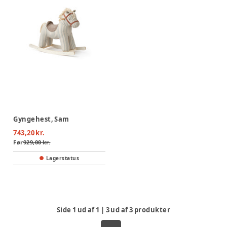
Gyngehest, Sam
743,20 kr.
Før
929,00 kr.
Lagerstatus
Side
1
ud af
1
|
3
ud af
3
produkter