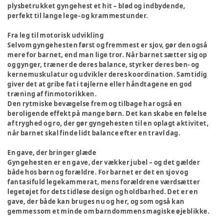
plysbetrukket gyngehest et hit – blød og indbydende,
perfekt til lange lege- og krammestunder.
Fra leg til motorisk udvikling
Selvom gyngehesten først og fremmest er sjov, gør den også
mere for barnet, end man lige tror. Når barnet sætter sig op
og gynger, træner de deres balance, styrker deres ben- og
kernemuskulatur og udvikler deres koordination. Samtidig
giver det at gribe fat i tøjlerne eller håndtagene en god
træning af finmotorikken.
Den rytmiske bevægelse frem og tilbage har også en
beroligende effekt på mange børn. Det kan skabe en følelse
af tryghed og ro, der gør gyngehesten til en oplagt aktivitet,
når barnet skal finde lidt balance efter en travl dag.
En gave, der bringer glæde
Gyngehesten er en gave, der vækker jubel – og det gælder
både hos børn og forældre. For barnet er det en sjov og
fantasifuld legekammerat, mens forældrene værdsætter
legetøjet for dets tidløse design og holdbarhed. Det er en
gave, der både kan bruges nu og her, og som også kan
gemmes som et minde om barndommens magiske øjeblikke.