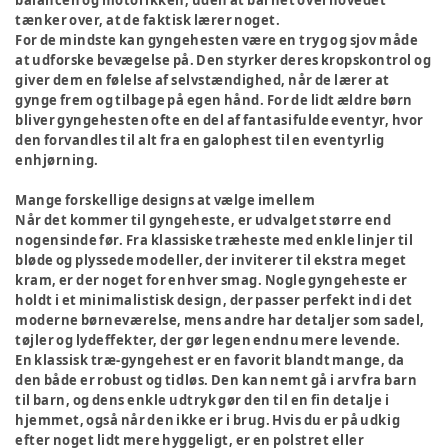
balancen og motorikken, uden at barnet overhovedet
tænker over, at de faktisk lærer noget.
For de mindste kan gyngehesten være en tryg og sjov måde
at udforske bevægelse på. Den styrker deres kropskontrol og
giver dem en følelse af selvstændighed, når de lærer at
gynge frem og tilbage på egen hånd. For de lidt ældre børn
bliver gyngehesten ofte en del af fantasifulde eventyr, hvor
den forvandles til alt fra en galophest til en eventyrlig
enhjørning.
Mange forskellige designs at vælge imellem
Når det kommer til gyngeheste, er udvalget større end
nogensinde før. Fra klassiske træheste med enkle linjer til
bløde og plyssede modeller, der inviterer til ekstra meget
kram, er der noget for enhver smag. Nogle gyngeheste er
holdt i et minimalistisk design, der passer perfekt ind i det
moderne børneværelse, mens andre har detaljer som sadel,
tøjler og lydeffekter, der gør legen endnu mere levende.
En klassisk træ-gyngehest er en favorit blandt mange, da
den både er robust og tidløs. Den kan nemt gå i arv fra barn
til barn, og dens enkle udtryk gør den til en fin detalje i
hjemmet, også når den ikke er i brug. Hvis du er på udkig
efter noget lidt mere hyggeligt, er en polstret eller