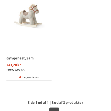
Gyngehest, Sam
743,20 kr.
Før
929,00 kr.
Lagerstatus
Side
1
ud af
1
|
3
ud af
3
produkter