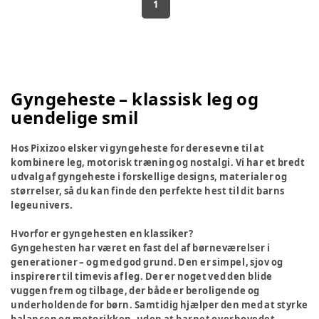
1
Gyngeheste – klassisk leg og
uendelige smil
Hos Pixizoo elsker vi gyngeheste for deres evne til at
kombinere leg, motorisk træning og nostalgi. Vi har et bredt
udvalg af gyngeheste i forskellige designs, materialer og
størrelser, så du kan finde den perfekte hest til dit barns
legeunivers.
Hvorfor er gyngehesten en klassiker?
Gyngehesten har været en fast del af børneværelser i
generationer – og med god grund. Den er simpel, sjov og
inspirerer til timevis af leg. Der er noget ved den blide
vuggen frem og tilbage, der både er beroligende og
underholdende for børn. Samtidig hjælper den med at styrke