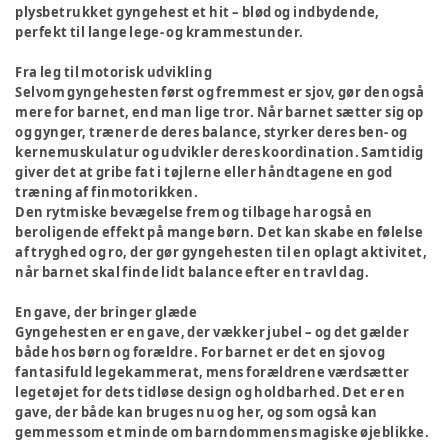
plysbetrukket gyngehest et hit – blød og indbydende,
perfekt til lange lege- og krammestunder.
Fra leg til motorisk udvikling
Selvom gyngehesten først og fremmest er sjov, gør den også
mere for barnet, end man lige tror. Når barnet sætter sig op
og gynger, træner de deres balance, styrker deres ben- og
kernemuskulatur og udvikler deres koordination. Samtidig
giver det at gribe fat i tøjlerne eller håndtagene en god
træning af finmotorikken.
Den rytmiske bevægelse frem og tilbage har også en
beroligende effekt på mange børn. Det kan skabe en følelse
af tryghed og ro, der gør gyngehesten til en oplagt aktivitet,
når barnet skal finde lidt balance efter en travl dag.
En gave, der bringer glæde
Gyngehesten er en gave, der vækker jubel – og det gælder
både hos børn og forældre. For barnet er det en sjov og
fantasifuld legekammerat, mens forældrene værdsætter
legetøjet for dets tidløse design og holdbarhed. Det er en
gave, der både kan bruges nu og her, og som også kan
gemmes som et minde om barndommens magiske øjeblikke.