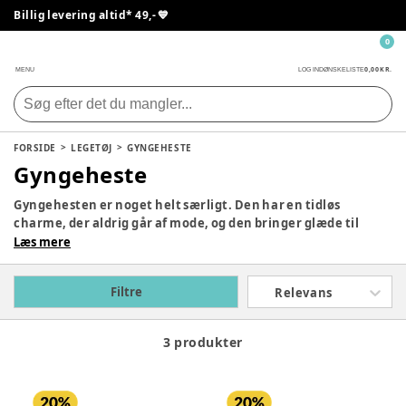
Billig levering altid* 49,- 💙
0
0,00 KR.
MENU
LOG IND
ØNSKELISTE
FORSIDE
LEGETØJ
GYNGEHESTE
Gyngeheste
Gyngehesten er noget helt særligt. Den har en tidløs
charme, der aldrig går af mode, og den bringer glæde til
generation efter generation. Selvom teknologien har gjort
Læs mere
sit indtog i børnenes legetøjskasse, så er der stadig noget
magisk ved at svinge sig op på en gyngehest og lade
Filtre
Relevans
fantasien tage på eventyr. Måske er dit barn en cowboy, der
rider ud i solnedgangen, eller en prins, der galopperer
gennem et kongerige. Uanset hvad, er gyngehesten altid en
3 produkter
god legekammerat.