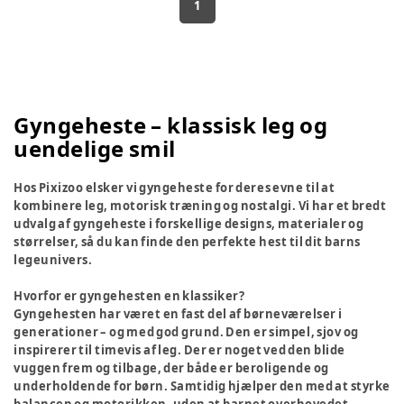
1
Gyngeheste – klassisk leg og
uendelige smil
Hos Pixizoo elsker vi gyngeheste for deres evne til at
kombinere leg, motorisk træning og nostalgi. Vi har et bredt
udvalg af gyngeheste i forskellige designs, materialer og
størrelser, så du kan finde den perfekte hest til dit barns
legeunivers.
Hvorfor er gyngehesten en klassiker?
Gyngehesten har været en fast del af børneværelser i
generationer – og med god grund. Den er simpel, sjov og
inspirerer til timevis af leg. Der er noget ved den blide
vuggen frem og tilbage, der både er beroligende og
underholdende for børn. Samtidig hjælper den med at styrke