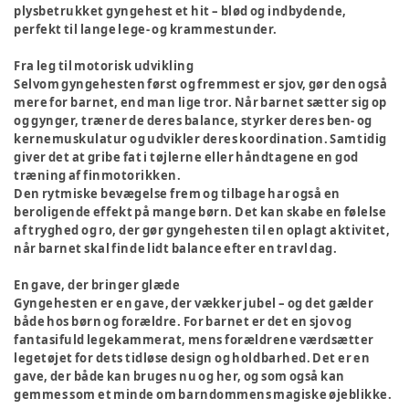
plysbetrukket gyngehest et hit – blød og indbydende,
perfekt til lange lege- og krammestunder.
Fra leg til motorisk udvikling
Selvom gyngehesten først og fremmest er sjov, gør den også
mere for barnet, end man lige tror. Når barnet sætter sig op
og gynger, træner de deres balance, styrker deres ben- og
kernemuskulatur og udvikler deres koordination. Samtidig
giver det at gribe fat i tøjlerne eller håndtagene en god
træning af finmotorikken.
Den rytmiske bevægelse frem og tilbage har også en
beroligende effekt på mange børn. Det kan skabe en følelse
af tryghed og ro, der gør gyngehesten til en oplagt aktivitet,
når barnet skal finde lidt balance efter en travl dag.
En gave, der bringer glæde
Gyngehesten er en gave, der vækker jubel – og det gælder
både hos børn og forældre. For barnet er det en sjov og
fantasifuld legekammerat, mens forældrene værdsætter
legetøjet for dets tidløse design og holdbarhed. Det er en
gave, der både kan bruges nu og her, og som også kan
gemmes som et minde om barndommens magiske øjeblikke.