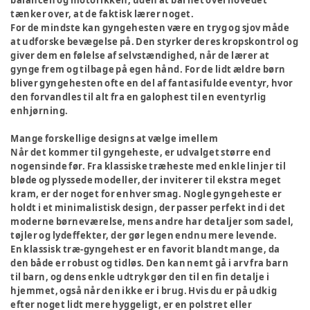
balancen og motorikken, uden at barnet overhovedet
tænker over, at de faktisk lærer noget.
For de mindste kan gyngehesten være en tryg og sjov måde
at udforske bevægelse på. Den styrker deres kropskontrol og
giver dem en følelse af selvstændighed, når de lærer at
gynge frem og tilbage på egen hånd. For de lidt ældre børn
bliver gyngehesten ofte en del af fantasifulde eventyr, hvor
den forvandles til alt fra en galophest til en eventyrlig
enhjørning.
Mange forskellige designs at vælge imellem
Når det kommer til gyngeheste, er udvalget større end
nogensinde før. Fra klassiske træheste med enkle linjer til
bløde og plyssede modeller, der inviterer til ekstra meget
kram, er der noget for enhver smag. Nogle gyngeheste er
holdt i et minimalistisk design, der passer perfekt ind i det
moderne børneværelse, mens andre har detaljer som sadel,
tøjler og lydeffekter, der gør legen endnu mere levende.
En klassisk træ-gyngehest er en favorit blandt mange, da
den både er robust og tidløs. Den kan nemt gå i arv fra barn
til barn, og dens enkle udtryk gør den til en fin detalje i
hjemmet, også når den ikke er i brug. Hvis du er på udkig
efter noget lidt mere hyggeligt, er en polstret eller