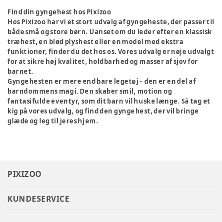
Find din gyngehest hos Pixizoo
Hos Pixizoo har vi et stort udvalg af gyngeheste, der passer til
både små og store børn. Uanset om du leder efter en klassisk
træhest, en blød plyshest eller en model med ekstra
funktioner, finder du det hos os. Vores udvalg er nøje udvalgt
for at sikre høj kvalitet, holdbarhed og masser af sjov for
barnet.
Gyngehesten er mere end bare legetøj – den er en del af
barndommens magi. Den skaber smil, motion og
fantasifulde eventyr, som dit barn vil huske længe. Så tag et
kig på vores udvalg, og find den gyngehest, der vil bringe
glæde og leg til jeres hjem.
PIXIZOO
KUNDESERVICE