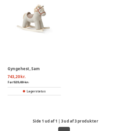
Gyngehest, Sam
743,20 kr.
Før
929,00 kr.
Lagerstatus
Side
1
ud af
1
|
3
ud af
3
produkter