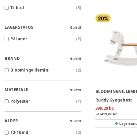
Tilbud
(
3
)
LAGERSTATUS
Nulstil
På lager
(
2
)
BRAND
Nulstil
Bloomingvillemini
(
2
)
MATERIALE
Nulstil
BLOOMINGVILLEMI
Ruddy Gyngehest
Polyester
(
1
)
399,20 kr.
Før
499,00 kr.
ALDER
Nulstil
Lagerstat
12-18 mdr
(
2
)