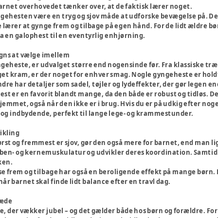
rnet overhovedet tænker over, at de faktisk lærer noget.
gehesten være en tryg og sjov måde at udforske bevægelse på. Den
lærer at gynge frem og tilbage på egen hånd. For de lidt ældre bø
fra en galophest til en eventyrlig enhjørning.
igns at vælge imellem
geheste, er udvalget større end nogensinde før. Fra klassiske træh
get kram, er der noget for enhver smag. Nogle gyngeheste er holdt
re har detaljer som sadel, tøjler og lydeffekter, der gør legen 
st er en favorit blandt mange, da den både er robust og tidløs. De
i hjemmet, også når den ikke er i brug. Hvis du er på udkig efter nog
d og indbydende, perfekt til lange lege- og krammestunder.
vikling
st og fremmest er sjov, gør den også mere for barnet, end man lig
 ben- og kernemuskulatur og udvikler deres koordination. Samtidig 
ken.
 frem og tilbage har også en beroligende effekt på mange børn. D
 når barnet skal finde lidt balance efter en travl dag.
læde
, der vækker jubel – og det gælder både hos børn og forældre. Fo