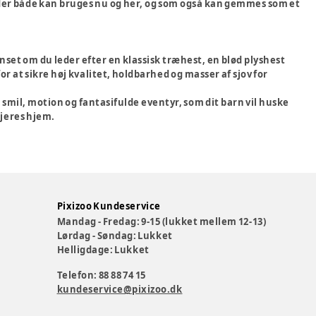
 der både kan bruges nu og her, og som også kan gemmes som et
anset om du leder efter en klassisk træhest, en blød plyshest
or at sikre høj kvalitet, holdbarhed og masser af sjov for
mil, motion og fantasifulde eventyr, som dit barn vil huske
 jeres hjem.
Pixizoo Kundeservice
Mandag - Fredag: 9-15 (lukket mellem 12-13)
Lørdag - Søndag: Lukket
Helligdage: Lukket
Telefon: 88 88 74 15
kundeservice@pixizoo.dk