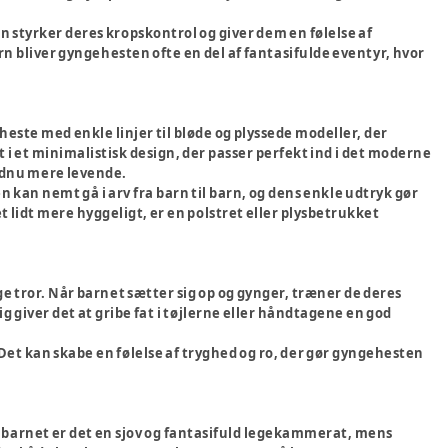
 styrker deres kropskontrol og giver dem en følelse af
rn bliver gyngehesten ofte en del af fantasifulde eventyr, hvor
este med enkle linjer til bløde og plyssede modeller, der
 i et minimalistisk design, der passer perfekt ind i det moderne
endnu mere levende.
n kan nemt gå i arv fra barn til barn, og dens enkle udtryk gør
et lidt mere hyggeligt, er en polstret eller plysbetrukket
e tror. Når barnet sætter sig op og gynger, træner de deres
giver det at gribe fat i tøjlerne eller håndtagene en god
et kan skabe en følelse af tryghed og ro, der gør gyngehesten
r barnet er det en sjov og fantasifuld legekammerat, mens