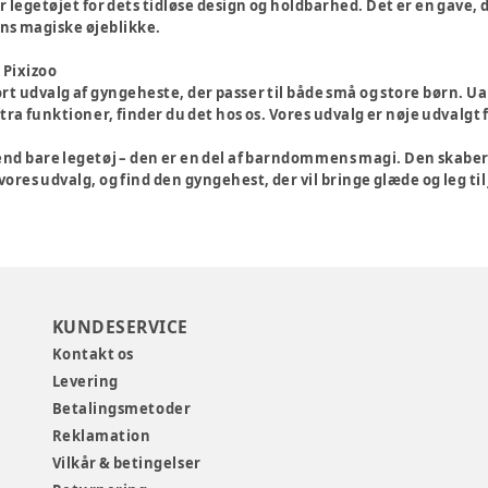
legetøjet for dets tidløse design og holdbarhed. Det er en gave,
 magiske øjeblikke.
 Pixizoo
tort udvalg af gyngeheste, der passer til både små og store børn. U
ra funktioner, finder du det hos os. Vores udvalg er nøje udvalgt f
d bare legetøj – den er en del af barndommens magi. Den skaber s
 vores udvalg, og find den gyngehest, der vil bringe glæde og leg til
KUNDESERVICE
Kontakt os
Levering
Betalingsmetoder
Reklamation
Vilkår & betingelser