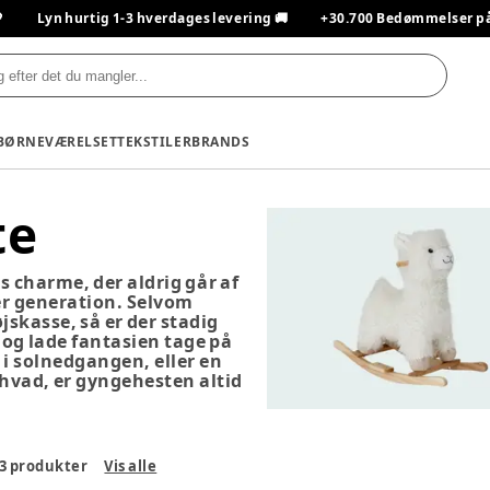

Lyn hurtig 1-3 hverdages levering 🚚
+30.700 Bedømmelser på T
BØRNEVÆRELSET
TEKSTILER
BRANDS
te
s charme, der aldrig går af
er generation. Selvom
jskasse, så er der stadig
 og lade fantasien tage på
 i solnedgangen, eller en
hvad, er gyngehesten altid
3
produkter
Vis alle