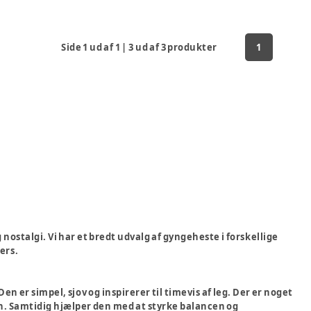
Side
1
ud af
1
|
3
ud af
3
produkter
1
nostalgi. Vi har et bredt udvalg af gyngeheste i forskellige
ers.
 er simpel, sjov og inspirerer til timevis af leg. Der er noget
n. Samtidig hjælper den med at styrke balancen og