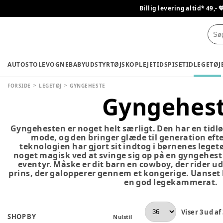
Billig levering altid* 49,- 
AUTOSTOLE
VOGNE
BABYUDSTYR
TØJ
SKO
PLEJETID
SPISETID
LEGETØJ
FORSIDE
LEGETØJ
GYNGEHESTE
Gyngehes
Gyngehesten er noget helt særligt. Den har en tidlø
mode, og den bringer glæde til generation eft
teknologien har gjort sit indtog i børnenes legetø
noget magisk ved at svinge sig op på en gyngehest
eventyr. Måske er dit barn en cowboy, der rider ud
prins, der galopperer gennem et kongerige. Uanset 
en god legekammerat.
Viser
3
ud af
SHOP BY
Nulstil