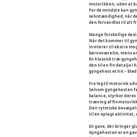
motorikken, uden at ba
For de mindste kan gyn
selvstændighed, når de 
den forvandles til alt 
Mange forskellige des
Når det kommer til gyn
inviterer til ekstra me
børneværelse, mens and
En klassisk træ-gyngehe
den til en fin detalje 
gyngehest et hit – blø
Fra leg til motorisk ud
Selvom gyngehesten før
balance, styrker deres
træning af finmotorik
Den rytmiske bevægelse
til en oplagt aktivitet,
En gave, der bringer g
Gyngehesten er en gave