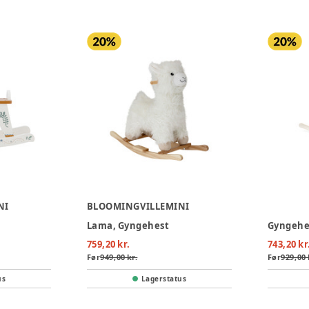
NI
BLOOMINGVILLEMINI
Lama, Gyngehest
Gyngehe
759,20 kr.
743,20 kr
Før
949,00 kr.
Før
929,00 
us
Lagerstatus