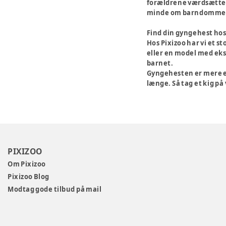
forældrene værdsætter 
minde om barndommens
Find din gyngehest hos
Hos Pixizoo har vi et s
eller en model med ekst
barnet.
Gyngehesten er mere en
længe. Så tag et kig på
PIXIZOO
Om Pixizoo
Pixizoo Blog
Modtag gode tilbud på mail