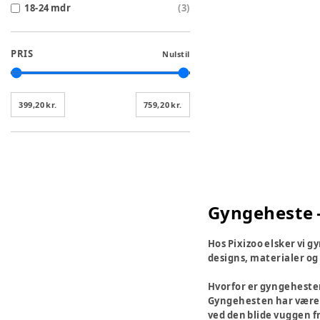
18-24 mdr
(
3
)
PRIS
Nulstil
399,20 kr.
759,20 kr.
Gyngeheste –
Hos Pixizoo elsker vi g
designs, materialer og 
Hvorfor er gyngehesten
Gyngehesten har været e
ved den blide vuggen f