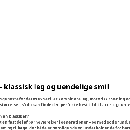
 klassisk leg og uendelige smil
yngeheste for deres evne til at kombinere leg, motorisk træning og 
størrelser, så du kan finde den perfekte hest til dit barns legeuniv
 en klassiker?
n fast del af børneværelser i generationer – og med god grund. Den
rem og tilbage, der både er beroligende og underholdende for bør