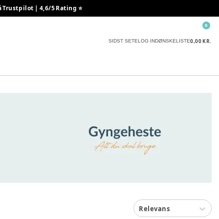
rustpilot | 4,6/5 Rating ⭐️
0
0,00 KR.
SIDST SETE
LOG IND
ØNSKELISTE
Relevans