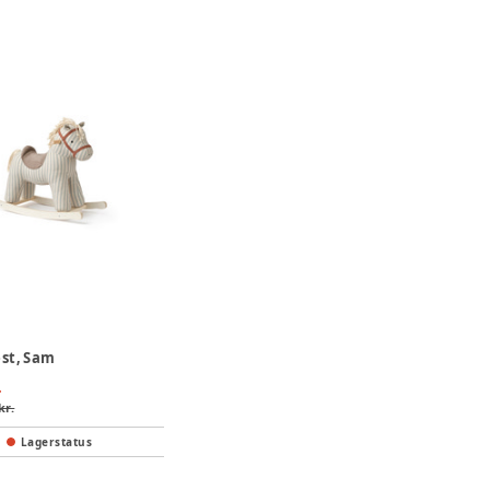
st, Sam
.
kr.
Lagerstatus